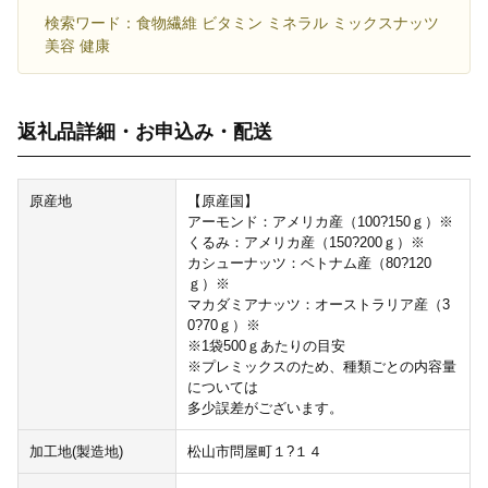
検索ワード：食物繊維 ビタミン ミネラル ミックスナッツ
美容 健康
返礼品詳細・お申込み・配送
原産地
【原産国】
アーモンド：アメリカ産（100?150ｇ）※
くるみ：アメリカ産（150?200ｇ）※
カシューナッツ：ベトナム産（80?120
ｇ）※
マカダミアナッツ：オーストラリア産（3
0?70ｇ）※
※1袋500ｇあたりの目安
※プレミックスのため、種類ごとの内容量
については
多少誤差がございます。
加工地(製造地)
松山市問屋町１?１４