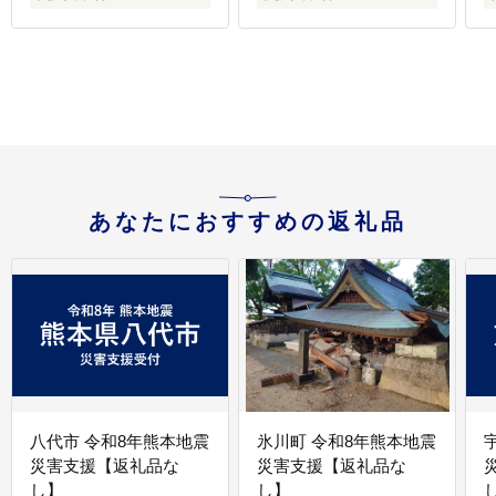
クスナッツ 健康 ダイエ
ット 食物繊維 ミックス
ナッツ ビタミン ミネラ
ル 小分け 無塩の素焼き
ミックスナッツ おやつ
おつまみ 低糖質 ミック
スナッツ 大容量 人気 お
すすめ 愛媛県 松山市 4
種のミックスナッツ
あなたにおすすめの返礼品
八代市 令和8年熊本地震
氷川町 令和8年熊本地震
災害支援【返礼品な
災害支援【返礼品な
し】
し】
し