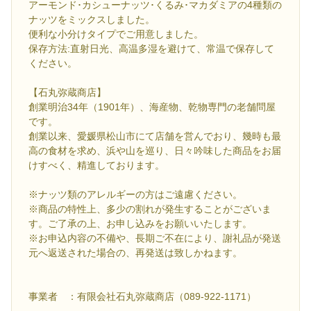
アーモンド･カシューナッツ･くるみ･マカダミアの4種類の
ナッツをミックスしました。
便利な小分けタイプでご用意しました。
保存方法:直射日光、高温多湿を避けて、常温で保存して
ください。
【石丸弥蔵商店】
創業明治34年（1901年）、海産物、乾物専門の老舗問屋
です。
創業以来、愛媛県松山市にて店舗を営んでおり、幾時も最
高の食材を求め、浜や山を巡り、日々吟味した商品をお届
けすべく、精進しております。
※ナッツ類のアレルギーの方はご遠慮ください。
※商品の特性上、多少の割れが発生することがございま
す。ご了承の上、お申し込みをお願いいたします。
※お申込内容の不備や、長期ご不在により、謝礼品が発送
元へ返送された場合の、再発送は致しかねます。
事業者 ：有限会社石丸弥蔵商店（089-922-1171）