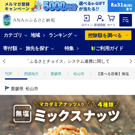
ログイン
新規登録
カート
カテゴリ
地域
ランキング
控除額を調べる
寄付額
旅先を探す
特集
ご利用ガイド
「ふるさとチョイス」システム連携に関して
TOP
四国地方
愛媛県
松山市
【選べる容量】無塩 ミッ
愛媛県
松山市