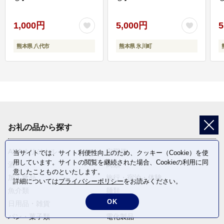
1,000円
5,000円
5
熊本県 八代市
熊本県 氷川町
お礼の品から探す
ANAオリジナル
定期便
当サイトでは、サイト利便性向上のため、クッキー（Cookie）を使
用しています。サイトの閲覧を継続された場合、Cookieの利用に同
酒
肉類
意したことものといたします。
加工食品
旅行・宿泊・体験
詳細については
プライバシーポリシー
をお読みください。
魚介類
麺類
OK
日用品・雑貨
野菜
パン・菓子類
電化製品