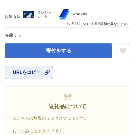
クレジット
ANA Pay
カード
決済方法
決済方法ごとに決済上限額が異なります。
在庫：
○
寄付をする
URLをコピー
お気に入
返礼品について
※こちらは無塩のミックスナッツです。
おつまみにもオススメです。