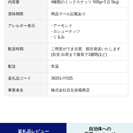
内容量
4種類のミックスナッツ 500g×3 (1.5kg)
賞味期限
商品ラベル記載あり
アレルギー表示
･アーモンド
･カシューナッツ
･くるみ
配送時期
ご用意ができ次第、順次発送いたします
(目安:出荷まで最長で3週間ほど)
配送
常温
返礼品コード
38201-IY025
事業者名
株式会社石丸弥蔵商店
自治体への
返礼品レビュー