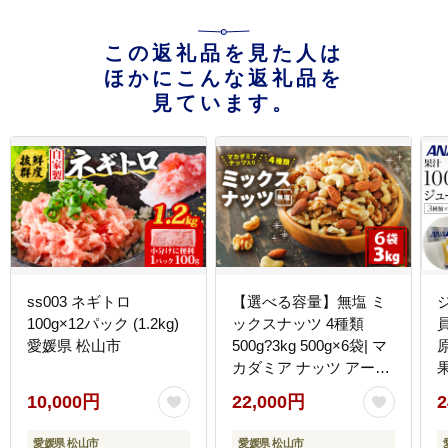
この返礼品を見た人は
ほかにこんな返礼品を
見ています。
ss003 ネギトロ
【選べる容量】無塩 ミ
100g×12パック (1.2kg)
ックスナッツ 4種類
愛媛県 松山市
500g?3kg 500g×6袋| マ
カダミア ナッツ アーモ
ンド カシューナッツ く
10,000円
22,000円
2
るみ マカダミアナッツ
500g 美容 美味しいミッ
愛媛県 松山市
愛媛県 松山市