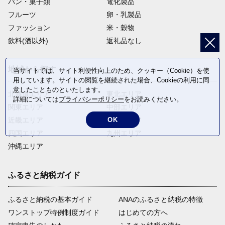
パン・菓子類
電化製品
フルーツ
卵・乳製品
ファッション
米・穀物
飲料(酒以外)
返礼品なし
地域から探す
当サイトでは、サイト利便性向上のため、クッキー（Cookie）を使
用しています。サイトの閲覧を継続された場合、Cookieの利用に同
意したことものといたします。
北海道エリア
東北エリア
詳細については
プライバシーポリシー
をお読みください。
関東エリア
中部エリア
OK
近畿エリア
中国エリア
四国エリア
九州エリア
沖縄エリア
ふるさと納税ガイド
ふるさと納税の基本ガイド
ANAのふるさと納税の特徴
ワンストップ特例制度ガイド
はじめての方へ