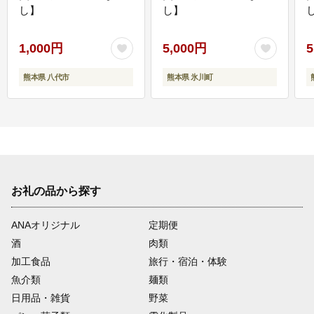
し】
し】
し
1,000円
5,000円
5
熊本県 八代市
熊本県 氷川町
お礼の品から探す
ANAオリジナル
定期便
酒
肉類
加工食品
旅行・宿泊・体験
魚介類
麺類
日用品・雑貨
野菜