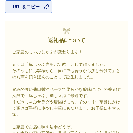
URLをコピー
お気に入
返礼品について
ご家庭のしゃぶしゃぶが変わります！
元々は「豚しゃぶ専用ポン酢」として作りました。
そのうちにお客様から「何にでも合うから少し分けて」と
のお声を頂きぽんのことして誕生しました。
旨みの強い薄口醤油ベースで柔らかな酸味に出汁の香るぽ
ん酢で、豚しゃぶ、鯛しゃぶに最適です。
また冷しゃぶサラダや唐揚げにも。そのまま中華麺にかけ
て頂けば手軽に冷やし中華にもなります。お子様にも大人
気。
ご家庭でお店の味を是非どうぞ。