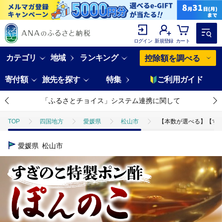
ログイン
新規登録
カート
カテゴリ
地域
ランキング
控除額を調べる
寄付額
旅先を探す
特集
ご利用ガイド
「ふるさとチョイス」システム連携に関して
TOP
四国地方
愛媛県
松山市
【本数が選べる】【すぎ
愛媛県
松山市