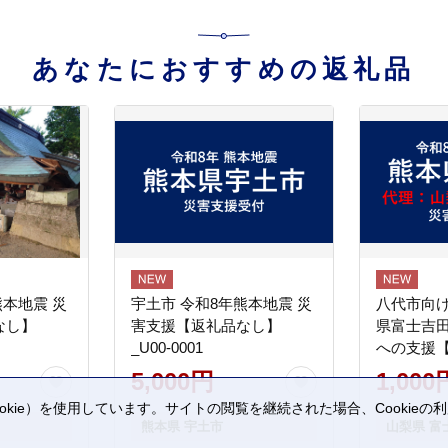
あなたにおすすめの返礼品
熊本地震 災
宇土市 令和8年熊本地震 災
八代市向け
なし】
害支援【返礼品なし】
県富士吉
_U00-0001
への支援
5,000円
1,000
kie）を使用しています。サイトの閲覧を継続された場合、Cookie
熊本県 宇土市
山梨県 富
。