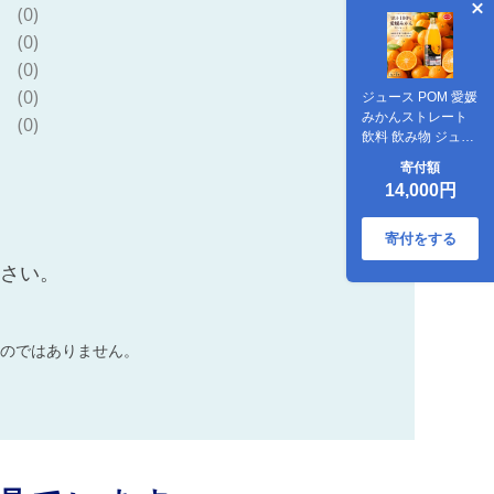
(0)
(0)
(0)
(0)
ジュース POM 愛媛
みかんストレート
(0)
飲料 飲み物 ジュー
ス 愛媛県 松山市
寄付額
14,000円
寄付をする
ださい。
のではありません。