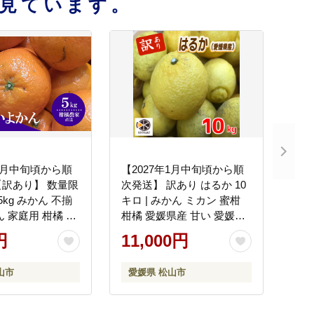
見ています。
年1月中旬頃から順
【2027年1月中旬頃から順
訳あり】 数量限
次発送】 訳あり はるか 10
5kg みかん 不揃
キロ | みかん ミカン 蜜柑
ん 家庭用 柑橘 愛
柑橘 愛媛県産 甘い 愛媛み
北条 果物 フルーツ
かん フレッシュ おいしい
円
11,000円
みかん 農家直送
フルーツ 規格外 わけあり
産地直送 果物 数量限定 国
山市
愛媛県 松山市
産 くだもの 愛媛県 松山市