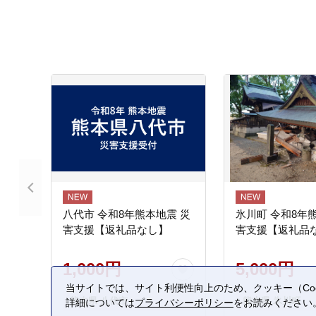
八代市 令和8年熊本地震 災
氷川町 令和8年
害支援【返礼品なし】
害支援【返礼品
1,000円
5,000円
当サイトでは、サイト利便性向上のため、クッキー（Coo
熊本県 八代市
熊本県 氷川町
詳細については
プライバシーポリシー
をお読みください