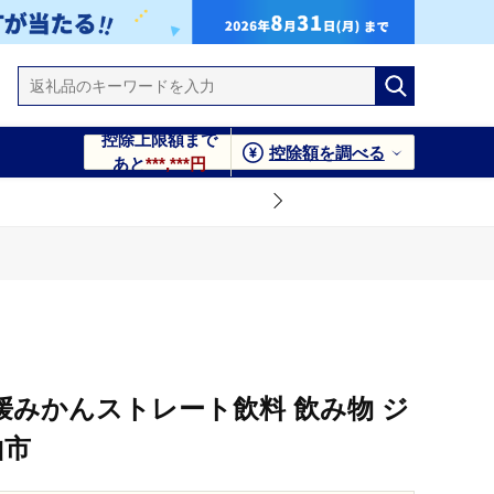
控除上限額まで
控除額を調べる
あと
***,***円
山市
愛媛みかんストレート飲料 飲み物 ジ
山市