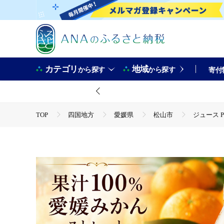
カテゴリ
地域
から探す
から探す
寄付
TOP
四国地方
愛媛県
松山市
ジュース 
TOP
飲料（酒以外）
ソフトドリンク
ジュー