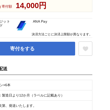
14,000円
寄付額
ジット
ANA Pay
ド
決済方法ごとに決済上限額が異なります。
寄付をする
配送
お気に入り登録
ビン×6本
：製造日より12か月（ラベルに記載あり）
次第、発送いたします。