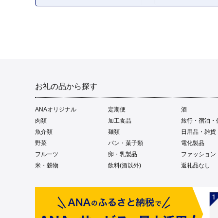
お礼の品から探す
ANAオリジナル
定期便
酒
肉類
加工食品
旅行・宿泊・
魚介類
麺類
日用品・雑貨
野菜
パン・菓子類
電化製品
フルーツ
卵・乳製品
ファッション
米・穀物
飲料(酒以外)
返礼品なし