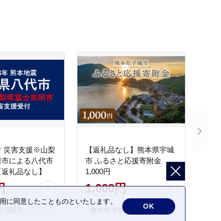
 災害支援※山梨
【返礼品なし】熊本県宇城
田市による八代市
市 ふるさと応援寄附金
【返礼品なし】
1,000円
円
1,000円
の利用に同意したことものといたします。
OK
士吉田市
熊本県 宇城市