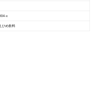
004-x
えひめ飲料