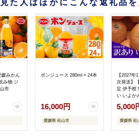
を見た人はほかにこんな返礼品を
 愛媛みかん
ポンジュース 280ml × 24本
【2027
飲み物 ジ
次発送】【
松山市
定 伊予柑 
い いよか
媛 松山 
16,000円
5,000
産地直送 
愛媛県 松山市
愛媛県 松