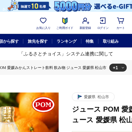
お気に入り
ご利用ガイド
新規登録
ログイン
カート
額から探す
旅先を探す
ランキング
特集
取り組み
「ふるさとチョイス」システム連携に関して
+1
POM 愛媛みかんストレート飲料 飲み物 ジュース 愛媛県 松山市
ス
ジュース POM 愛媛みかんストレート飲料 飲み物 ジュース 愛媛県 松
愛媛県
松山市
ジュース POM 
ュース 愛媛県 松