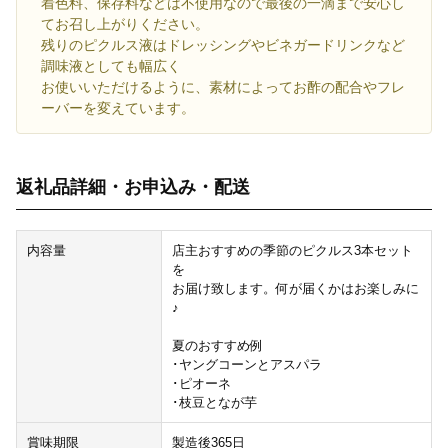
着色料、保存料などは不使用なので最後の一滴まで安心し
てお召し上がりください。
残りのピクルス液はドレッシングやビネガードリンクなど
調味液としても幅広く
お使いいただけるように、素材によってお酢の配合やフレ
ーバーを変えています。
返礼品詳細・お申込み・配送
内容量
店主おすすめの季節のピクルス3本セット
を
お届け致します。何が届くかはお楽しみに
♪
夏のおすすめ例
･ヤングコーンとアスパラ
･ピオーネ
･枝豆となが芋
賞味期限
製造後365日