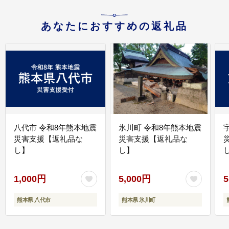
あなたにおすすめの返礼品
八代市 令和8年熊本地震
氷川町 令和8年熊本地震
災害支援【返礼品な
災害支援【返礼品な
し】
し】
し
1,000円
5,000円
5
熊本県 八代市
熊本県 氷川町