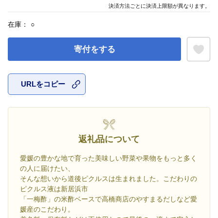
決済方法ごとに決済上限額が異なります。
在庫：
○
寄付をする
URLをコピー
お気に入
返礼品について
愛媛の豊かな地で育った美味しい野菜や果物をもっと多く
の人に届けたい、
そんな想いから道後ピクルスは生まれました。こだわりの
ピクルス液は新居浜市
「一梅酢」の米酢ベースで高橋商店のやすまるだしなど愛
媛産のこだわり。