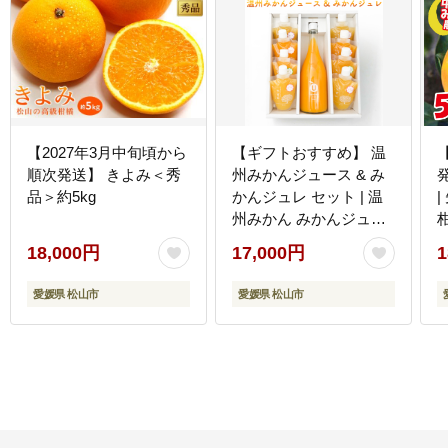
【2027年3月中旬頃から
【ギフトおすすめ】 温
順次発送】 きよみ＜秀
州みかんジュース & み
品＞約5kg
かんジュレ セット | 温
州みかん みかんジュー
ス みかんゼリー ギフト
18,000円
17,000円
1
蜜柑 ミカン ジュース オ
レンジジュース みかん
愛媛県 松山市
愛媛県 松山市
じゅーす みかんぜりー
お中元 おすすめ みかん
ジュース ジュレ ゼリー
愛媛県 松山市