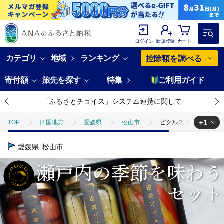
ログイン
新規登録
カート
カテゴリ
地域
ランキング
控除額を調べる
寄付額
旅先を探す
特集
ご利用ガイド
「ふるさとチョイス」システム連携に関して
+1
TOP
四国地方
愛媛県
松山市
ピクルス 瀬戸内の季節
TOP
加工食品
缶詰・瓶詰
缶詰・瓶詰セット
ピクル
愛媛県
松山市