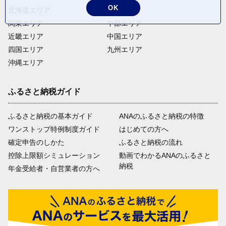
OK
北海道エリア
東北エリア
関東エリア
中部エリア
近畿エリア
中国エリア
四国エリア
九州エリア
沖縄エリア
ふるさと納税ガイド
ふるさと納税の基本ガイド
ANAのふるさと納税の特徴
ワンストップ特例制度ガイド
はじめての方へ
確定申告のしかた
ふるさと納税の流れ
控除上限額シミュレーション
動画でわかるANAのふるさと
納税
年金受給者・自営業者の方へ