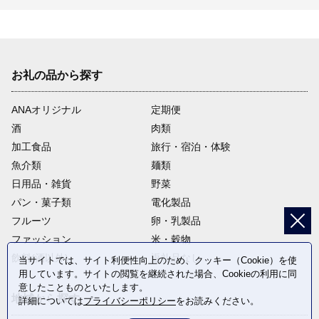
お礼の品から探す
ANAオリジナル
定期便
酒
肉類
加工食品
旅行・宿泊・体験
魚介類
麺類
日用品・雑貨
野菜
パン・菓子類
電化製品
フルーツ
卵・乳製品
ファッション
米・穀物
飲料(酒以外)
返礼品なし
当サイトでは、サイト利便性向上のため、クッキー（Cookie）を使
用しています。サイトの閲覧を継続された場合、Cookieの利用に同
意したことものといたします。
地域から探す
詳細については
プライバシーポリシー
をお読みください。