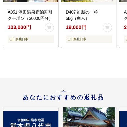
A051 湯田温泉宿泊割引
D407 維新の一粒
クーポン（30000円分）
5kg（白米）
103,000円
19,000円
2
山口県 山口市
山口県 山口市
あなたにおすすめの返礼品