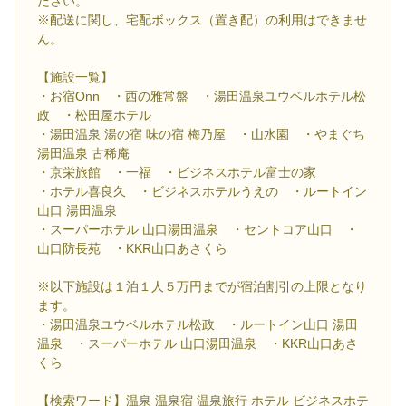
ださい。
※配送に関し、宅配ボックス（置き配）の利用はできませ
ん。
【施設一覧】
・お宿Onn ・西の雅常盤 ・湯田温泉ユウベルホテル松
政 ・松田屋ホテル
・湯田温泉 湯の宿 味の宿 梅乃屋 ・山水園 ・やまぐち
湯田温泉 古稀庵
・京栄旅館 ・一福 ・ビジネスホテル富士の家
・ホテル喜良久 ・ビジネスホテルうえの ・ルートイン
山口 湯田温泉
・スーパーホテル 山口湯田温泉 ・セントコア山口 ・
山口防長苑 ・KKR山口あさくら
※以下施設は１泊１人５万円までが宿泊割引の上限となり
ます。
・湯田温泉ユウベルホテル松政 ・ルートイン山口 湯田
温泉 ・スーパーホテル 山口湯田温泉 ・KKR山口あさ
くら
【検索ワード】温泉 温泉宿 温泉旅行 ホテル ビジネスホテ