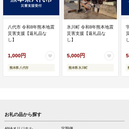
八代市 令和8年熊本地震
氷川町 令和8年熊本地震
災害支援【返礼品な
災害支援【返礼品な
し】
し】
し
1,000円
5,000円
5
熊本県 八代市
熊本県 氷川町
お礼の品から探す
ANAオリジナル
定期便