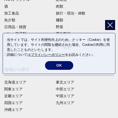
酒
肉類
加工食品
旅行・宿泊・体験
魚介類
麺類
日用品・雑貨
野菜
パン・菓子類
電化製品
当サイトでは、サイト利便性向上のため、クッキー（Cookie）を使
フルーツ
卵・乳製品
用しています。サイトの閲覧を継続された場合、Cookieの利用に同
ファッション
米・穀物
意したことものといたします。
飲料(酒以外)
返礼品なし
詳細については
プライバシーポリシー
をお読みください。
OK
地域から探す
北海道エリア
東北エリア
関東エリア
中部エリア
近畿エリア
中国エリア
四国エリア
九州エリア
沖縄エリア