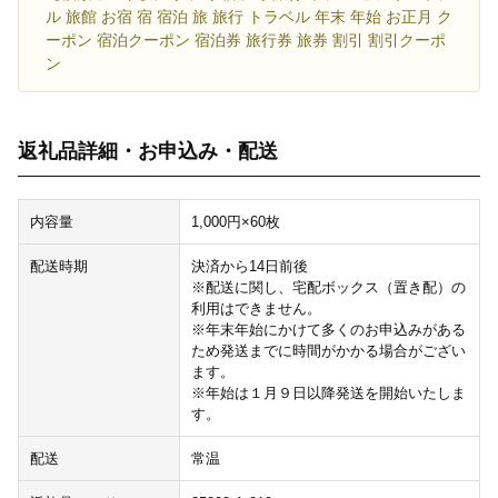
ル 旅館 お宿 宿 宿泊 旅 旅行 トラベル 年末 年始 お正月 ク
ーポン 宿泊クーポン 宿泊券 旅行券 旅券 割引 割引クーポ
ン
返礼品詳細・お申込み・配送
内容量
1,000円×60枚
配送時期
決済から14日前後
※配送に関し、宅配ボックス（置き配）の
利用はできません。
※年末年始にかけて多くのお申込みがある
ため発送までに時間がかかる場合がござい
ます。
※年始は１月９日以降発送を開始いたしま
す。
配送
常温