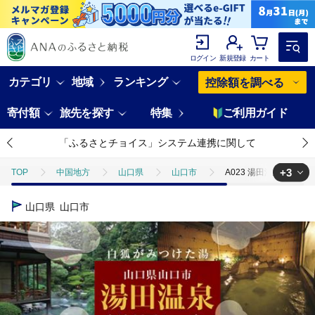
ログイン
新規登録
カート
カテゴリ
地域
ランキング
控除額を調べる
寄付額
旅先を探す
特集
ご利用ガイド
「ふるさとチョイス」システム連携に関して
+3
TOP
中国地方
山口県
山口市
A023 湯田温泉宿泊割
TOP
旅行・宿泊・体験
A023 湯田温泉宿泊割引クーポン（60000
山口県
山口市
TOP
旅行・宿泊・体験
宿泊券
A023 湯田温泉宿泊割引クー
TOP
旅行・宿泊・体験
体験チケット
温泉
A023 