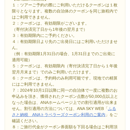
１：ツアーご予約の際にご利用いただけるクーポンは１枚
限りとなります。複数の自治体のクーポンを同じ旅程内で
はご利用できません。
２：クーポンは、有効期限がございます。
（寄付決済完了日から1年後の翌月まで）
３：有効期限内にご予約ください。
４：有効期限日より先のご出発日にはご利用いただけませ
ん。
（例：有効期限1月31日の場合、1月31日までのご出発に
適用可能）
５：クーポンは、有効期限内（寄付決済完了日から１年後
翌月月末まで）でのみご利用いただけます。
６：クーポンは、予約時のみ利用可能です。現地での精算
にはご利用できません。
７：2024年10月1日以降に同一の自治体で一度に複数のお
申込みを頂き、獲得されたクーポン点数が50,000点以上と
なった場合は、ANAホームページ上での割引適用が出来ま
せん。割引適用の方法については、ANA SKY WEB「
ふる
さと納税 ANAトラベラーズクーポン利用のご案内
」をご
確認ください。
８：ご旅行代金がクーポン券面額を下回る場合はご利用頂