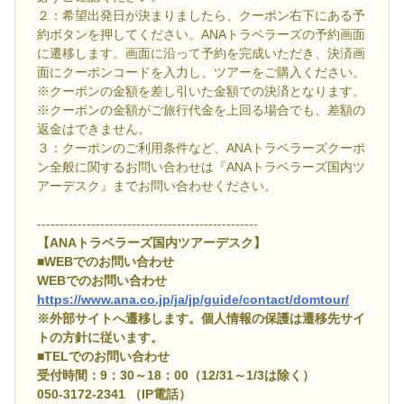
２：希望出発日が決まりましたら、クーポン右下にある予
約ボタンを押してください。ANAトラベラーズの予約画面
に遷移します。画面に沿って予約を完成いただき、決済画
面にクーポンコードを入力し、ツアーをご購入ください。
※クーポンの金額を差し引いた金額での決済となります。
※クーポンの金額がご旅行代金を上回る場合でも、差額の
返金はできません。
３：クーポンのご利用条件など、ANAトラベラーズクーポ
ン全般に関するお問い合わせは『ANAトラベラーズ国内ツ
アーデスク』までお問い合わせください。
-------------------------------------------------
【ANAトラベラーズ国内ツアーデスク】
■WEBでのお問い合わせ
WEBでのお問い合わせ
https://www.ana.co.jp/ja/jp/guide/contact/domtour/
※外部サイトへ遷移します。個人情報の保護は遷移先サイ
トの方針に従います。
■TELでのお問い合わせ
受付時間：9：30～18：00（12/31～1/3は除く）
050-3172-2341 （IP電話）