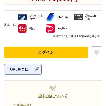
クレジット
Amazon
ANA Pay
カード
Pay
決済方法
d払い
PayPay
決済方法ごとに決済上限額が異なります。
ログイン
URLをコピー
お気に入
返礼品について
【ご利用条件】