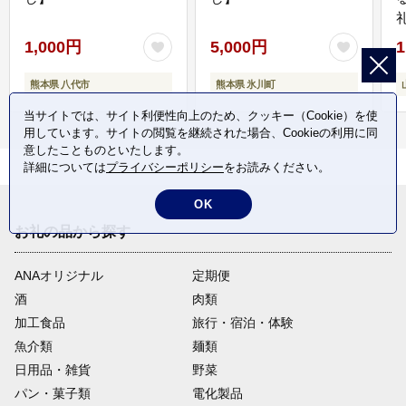
1,000円
5,000円
1
熊本県 八代市
熊本県 氷川町
当サイトでは、サイト利便性向上のため、クッキー（Cookie）を使
用しています。サイトの閲覧を継続された場合、Cookieの利用に同
意したことものといたします。
詳細については
プライバシーポリシー
をお読みください。
OK
お礼の品から探す
ANAオリジナル
定期便
酒
肉類
加工食品
旅行・宿泊・体験
魚介類
麺類
日用品・雑貨
野菜
パン・菓子類
電化製品