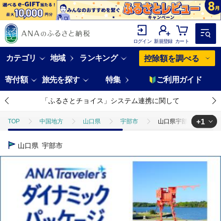
ログイン
新規登録
カート
カテゴリ
地域
ランキング
控除額を調べる
寄付額
旅先を探す
特集
ご利用ガイド
「ふるさとチョイス」システム連携に関して
+1
TOP
中国地方
山口県
宇部市
山口県宇部市 ANAト
TOP
ANAオリジナル
ANA関連返礼品
ダイナミックパッケ
山口県
宇部市