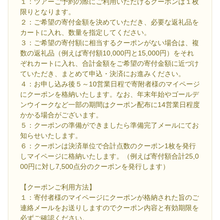
１：ツアーご予約の際にご利用いただけるクーポンは１枚
限りとなります。
２：ご希望の寄付金額を決めていただき、必要な返礼品を
カートに入れ、数量を指定してください。
３：ご希望の寄付額に相当するクーポンがない場合は、複
数の返礼品（例えば寄付額10,000円と15,000円）をそれ
ぞれカートに入れ、合計金額をご希望の寄付金額に近づけ
ていただき、まとめて申込・決済にお進みください。
４：お申し込み後５～10営業日程で寄附者様のマイページ
にクーポンを格納いたします。なお、年末年始やゴールデ
ンウイークなど一部の期間はクーポン配布に14営業日程度
かかる場合がございます。
５：クーポンの準備ができましたら準備完了メールにてお
知らせいたします。
６：クーポンは決済単位で合計点数のクーポン1枚を発行
しマイページに格納いたします。（例えば寄付額合計25,0
00円に対し7,500点分のクーポンを発行します）
【クーポンご利用方法】
１：寄付者様のマイページにクーポンが格納された旨のご
連絡メールをお送りしますのでクーポン内容と有効期限を
必ずご確認ください。