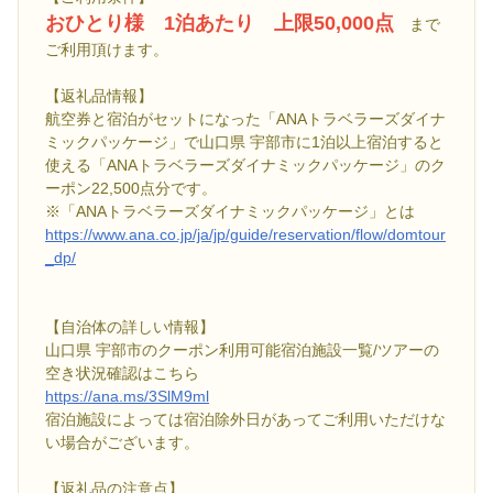
おひとり様 1泊あたり 上限50,000点
まで
ご利用頂けます。
【返礼品情報】
航空券と宿泊がセットになった「ANAトラベラーズダイナ
ミックパッケージ」で山口県 宇部市に1泊以上宿泊すると
使える「ANAトラベラーズダイナミックパッケージ」のク
ーポン22,500点分です。
※「ANAトラベラーズダイナミックパッケージ」とは
https://www.ana.co.jp/ja/jp/guide/reservation/flow/domtour
_dp/
【自治体の詳しい情報】
山口県 宇部市のクーポン利用可能宿泊施設一覧/ツアーの
空き状況確認はこちら
https://ana.ms/3SlM9ml
宿泊施設によっては宿泊除外日があってご利用いただけな
い場合がございます。
【返礼品の注意点】