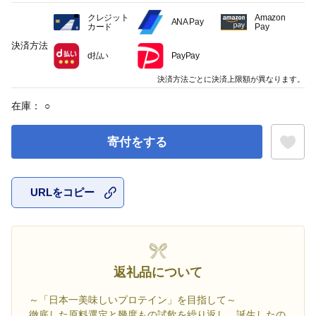
クレジット
Amazon
ANA Pay
カード
Pay
決済方法
d払い
PayPay
決済方法ごとに決済上限額が異なります。
在庫：
○
寄付をする
URLをコピー
お気に入
返礼品について
～「日本一美味しいプロテイン」を目指して～
徹底した原料選定と幾度もの試飲を繰り返し、誕生したの