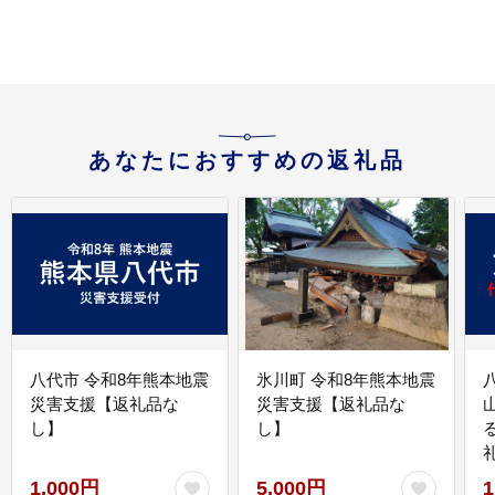
あなたにおすすめの返礼品
八代市 令和8年熊本地震
氷川町 令和8年熊本地震
災害支援【返礼品な
災害支援【返礼品な
し】
し】
1,000円
5,000円
1