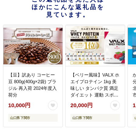
ほかにこんな返礼品を
見ています。
【豆】訳あり コーヒー
【ベリー風味】VALX ホ
か
豆 800g(400g×2袋) ブラ
エイプロテイン 1kg 美
ジル 再入荷 2024年度入
味しい タンパク質 満足
荷分
ダイエット 運動 スポー
ツ
10,000円
20,000円
1
山口県 下関市
山口県 下関市