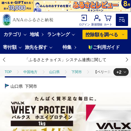
ログイン
新規登録
カート
カテゴリ
地域
ランキング
控除額を調べる
寄付額
旅先を探す
特集
ご利用ガイド
「ふるさとチョイス」システム連携に関して
+2
TOP
中国地方
山口県
下関市
【ベリー風味】VALX 
TOP
卵・乳製品
牛乳
【ベリー風味】VALX ホエイプロテイン
山口県
下関市
TOP
飲料（酒以外）
【ベリー風味】VALX ホエイプロテイン 1kg