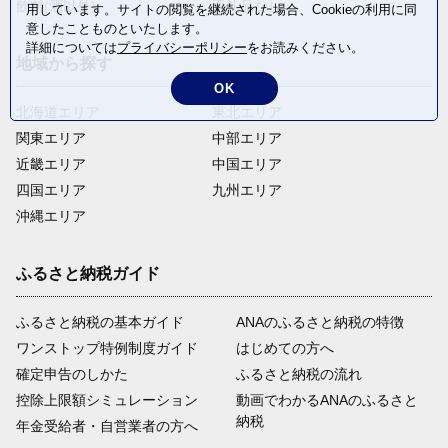
飲料(酒以外)
返礼品なし
用しています。サイトの閲覧を継続された場合、Cookieの利用に同
意したことものといたします。
詳細については
プライバシーポリシー
をお読みください。
地域から探す
OK
北海道エリア
東北エリア
関東エリア
中部エリア
近畿エリア
中国エリア
四国エリア
九州エリア
沖縄エリア
ふるさと納税ガイド
ふるさと納税の基本ガイド
ANAのふるさと納税の特徴
ワンストップ特例制度ガイド
はじめての方へ
確定申告のしかた
ふるさと納税の流れ
控除上限額シミュレーション
動画でわかるANAのふるさと
納税
年金受給者・自営業者の方へ