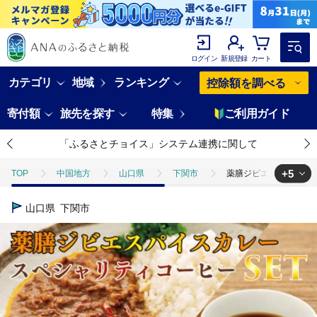
ログイン
新規登録
カート
カテゴリ
地域
ランキング
控除額を調べる
寄付額
旅先を探す
特集
ご利用ガイド
「ふるさとチョイス」システム連携に関して
+5
TOP
中国地方
山口県
下関市
薬膳ジビエスパイスカレ
TOP
肉
ジビエ
薬膳ジビエスパイスカレー（下関産鹿肉）x3
山口県
下関市
TOP
肉
加工肉
ほかの加工肉
薬膳ジビエスパイスカレ
TOP
加工食品
薬膳ジビエスパイスカレー（下関産鹿肉）x3・スペシ
TOP
加工食品
惣菜・レトルト
薬膳ジビエスパイスカレー（下
TOP
加工食品
ほかの加工食品
薬膳ジビエスパイスカレー（下