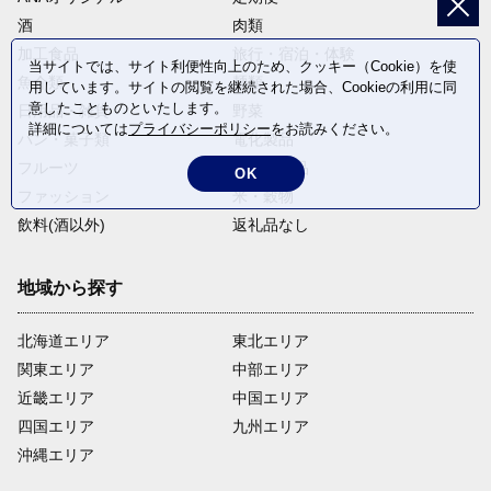
酒
肉類
加工食品
旅行・宿泊・体験
当サイトでは、サイト利便性向上のため、クッキー（Cookie）を使
魚介類
麺類
用しています。サイトの閲覧を継続された場合、Cookieの利用に同
意したことものといたします。
日用品・雑貨
野菜
詳細については
プライバシーポリシー
をお読みください。
パン・菓子類
電化製品
フルーツ
卵・乳製品
OK
ファッション
米・穀物
飲料(酒以外)
返礼品なし
地域から探す
北海道エリア
東北エリア
関東エリア
中部エリア
近畿エリア
中国エリア
四国エリア
九州エリア
沖縄エリア