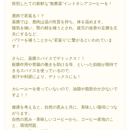
焙煎したての新鮮な“無農薬”インドネシアコーヒーを！
鹿肉で若返る！？
薬膳では、鹿肉は温の性質を持ち、体を温めます。
陽気を補い、腎の精を補うとされ、疲労の改善や足腰を丈
夫にするなど、
パワーを補うことから“若返り”に繋がるといわれていま
す！
さらに、薬膳スパイスでデトックス！！
殺菌作用や胃腸の働きを助ける等、といった効能が期待で
きるスパイスを使っているので、
発汗や利尿により、デトックスにも！
カレールーを使っていないので、油脂や脂肪分が少ないで
すよ！！
健康を考えると、自然の恵みと共に、美味しい珈琲につな
がります。
自然の恵み・美味しいコーヒーから、コーヒー産地のこ
と、環境問題、