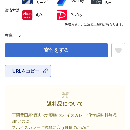
ANA Pay
カード
Pay
決済方法
d払い
PayPay
決済方法ごとに決済上限額が異なります。
在庫：
○
寄付をする
URLをコピー
お気に入
返礼品について
下関豊田産“鹿肉”の“薬膳”スパイスカレー“化学調味料無添
加”と共に、
スパイスカレーに抜群に合う健康のために