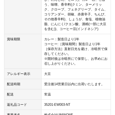
う、味噌、香辛料(クミン、ターメリッ
ク、クローブ、フェネグリーブ、タイム、
コリアンダー、胡椒、赤唐辛子、ちんぴ、
その他香辛料)、しょうが、食塩、植物油
脂、にんにく/クエン酸、酒精(一部に大豆
を含む))、コーヒー豆(インドネシア)
賞味期限
カレー：製造日より1年
コーヒー:［賞味期間］製造日より1年
［保存方法］直射日光を避け、冷暗所で保
存してください。
※開封後は冷暗所にて保管し、お早めにお
召し上がりください。
アレルギー表示
大豆
配送時期
受注後14営業日以内に出荷いたします。
配送
常温
返礼品コード
35201-EW003-NT
事業者名
株式会社UMINONE