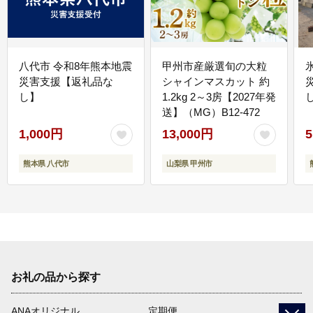
八代市 令和8年熊本地震
甲州市産厳選旬の大粒
災害支援【返礼品な
シャインマスカット 約
し】
1.2kg 2～3房【2027年発
送】（MG）B12-472
1,000円
13,000円
5
熊本県 八代市
山梨県 甲州市
お礼の品から探す
ANAオリジナル
定期便