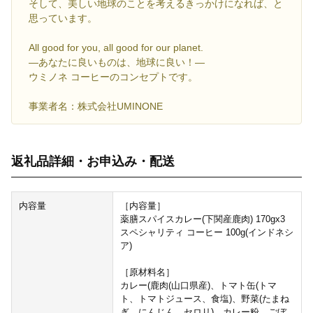
そして、美しい地球のことを考えるきっかけになれば、と
思っています。
All good for you, all good for our planet.
―あなたに良いものは、地球に良い！―
ウミノネ コーヒーのコンセプトです。
事業者名：株式会社UMINONE
返礼品詳細・お申込み・配送
内容量
［内容量］
薬膳スパイスカレー(下関産鹿肉) 170gx3
スペシャリティ コーヒー 100g(インドネシ
ア)
［原材料名］
カレー(鹿肉(山口県産)、トマト缶(トマ
ト、トマトジュース、食塩)、野菜(たまね
ぎ、にんじん、セロリ)、カレー粉、ごぼ