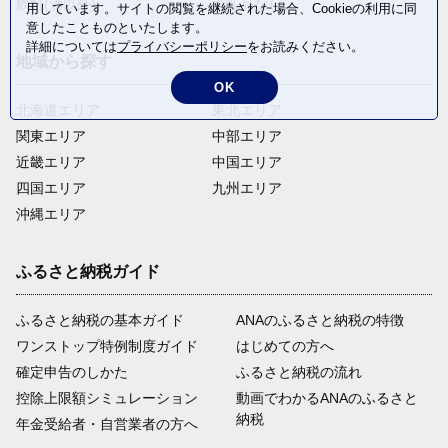
飲料(酒以外)
返礼品なし
用しています。サイトの閲覧を継続された場合、Cookieの利用に同
意したことものといたします。
詳細については
プライバシーポリシー
をお読みください。
地域から探す
OK
北海道エリア
東北エリア
関東エリア
中部エリア
近畿エリア
中国エリア
四国エリア
九州エリア
沖縄エリア
ふるさと納税ガイド
ふるさと納税の基本ガイド
ANAのふるさと納税の特徴
ワンストップ特例制度ガイド
はじめての方へ
確定申告のしかた
ふるさと納税の流れ
控除上限額シミュレーション
動画でわかるANAのふるさと
納税
年金受給者・自営業者の方へ