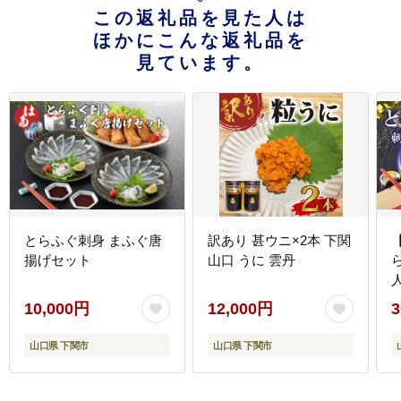
この返礼品を見た人は
ほかにこんな返礼品を
見ています。
とらふぐ刺身 まふぐ唐
訳あり 甚ウニ×2本 下関
揚げセット
山口 うに 雲丹
10,000円
12,000円
3
山口県 下関市
山口県 下関市