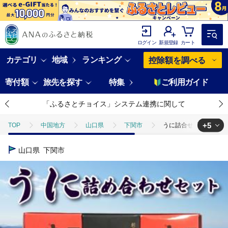
ログイン
新規登録
カート
カテゴリ
地域
ランキング
控除額を調べる
寄付額
旅先を探す
特集
ご利用ガイド
「ふるさとチョイス」システム連携に関して
+5
TOP
中国地方
山口県
下関市
うに詰合せ「赤間」と「
TOP
魚介類
うに詰合せ「赤間」と「記念商品 甚」の詰め合わせセ
山口県
下関市
TOP
魚介類
うに・いくら・魚卵
うに詰合せ「赤間」と「記
TOP
魚介類
うに・いくら・魚卵
うに
うに詰合せ「
TOP
加工食品
うに詰合せ「赤間」と「記念商品 甚」の詰め合わせ
TOP
加工食品
缶詰・瓶詰
うに詰合せ「赤間」と「記念商品