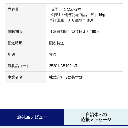
内容量
･赤間うに 55g×2本
･創業100周年記念商品「甚」 55g
※韓国産・チリ産ウニ使用
賞味期限
【消費期限】製造日より180日
配送時期
順次発送
配送
常温
返礼品コード
35201-AB102-NT
事業者名
株式会社うに甚本舗
自治体への
返礼品レビュー
応援メッセージ