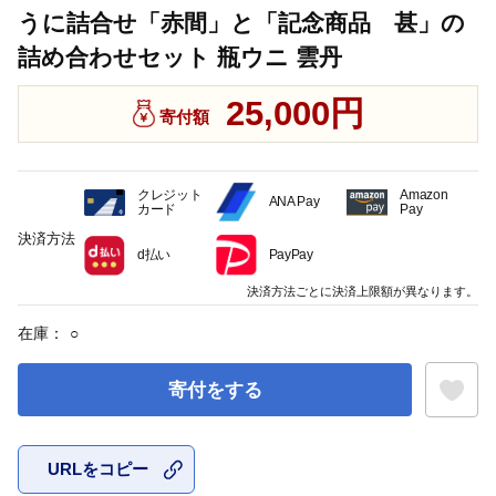
うに詰合せ「赤間」と「記念商品 甚」の
詰め合わせセット 瓶ウニ 雲丹
25,000円
寄付額
クレジット
Amazon
ANA Pay
カード
Pay
決済方法
d払い
PayPay
決済方法ごとに決済上限額が異なります。
在庫：
○
寄付をする
URLをコピー
お気に入