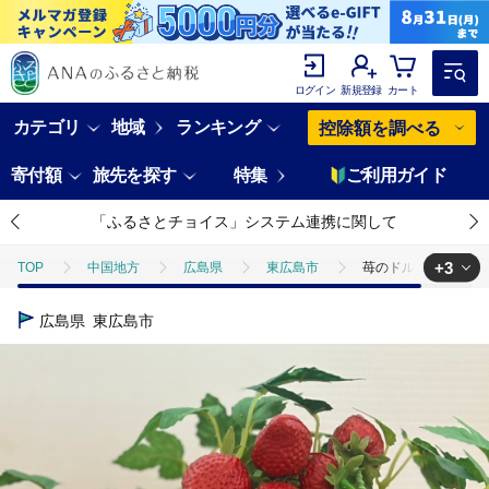
ログイン
新規登録
カート
カテゴリ
地域
ランキング
控除額を調べる
寄付額
旅先を探す
特集
ご利用ガイド
「ふるさとチョイス」システム連携に関して
+3
TOP
中国地方
広島県
東広島市
苺のドルチェ缶 3
TOP
加工食品
缶詰・瓶詰
ほかの缶詰・瓶詰
苺のド
広島県
東広島市
TOP
パン・菓子類
洋菓子
苺のドルチェ缶 3本セット
TOP
パン・菓子類
洋菓子
ほかの洋菓子
苺のドルチ