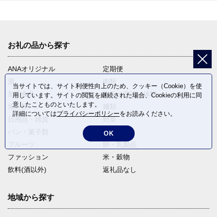
お礼の品から探す
ANAオリジナル
定期便
酒
肉類
当サイトでは、サイト利便性向上のため、クッキー（Cookie）を使
加工食品
旅行・宿泊・体験
用しています。サイトの閲覧を継続された場合、Cookieの利用に同
意したことものといたします。
魚介類
麺類
詳細については
プライバシーポリシー
をお読みください。
日用品・雑貨
野菜
パン・菓子類
電化製品
OK
フルーツ
卵・乳製品
ファッション
米・穀物
飲料(酒以外)
返礼品なし
地域から探す