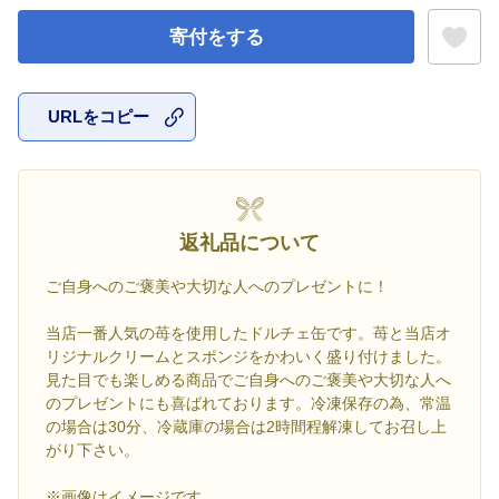
寄付をする
URLをコピー
お気に入
返礼品について
ご自身へのご褒美や大切な人へのプレゼントに！
当店一番人気の苺を使用したドルチェ缶です。苺と当店オ
リジナルクリームとスポンジをかわいく盛り付けました。
見た目でも楽しめる商品でご自身へのご褒美や大切な人へ
のプレゼントにも喜ばれております。冷凍保存の為、常温
の場合は30分、冷蔵庫の場合は2時間程解凍してお召し上
がり下さい。
※画像はイメージです。