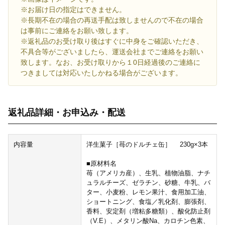
※お届け日の指定はできません。
※長期不在の場合の再送手配は致しませんので不在の場合
は事前にご連絡をお願い致します。
※返礼品のお受け取り後はすぐに中身をご確認いただき、
不具合等がございましたら、運送会社までご連絡をお願い
致します。なお、お受け取りから１0日経過後のご連絡に
つきましては対応いたしかねる場合がございます。
返礼品詳細・お申込み・配送
内容量
洋生菓子［苺のドルチェ缶］ 230g×3本
■原材料名
苺（アメリカ産）、生乳、植物油脂、ナチ
ュラルチーズ、ゼラチン、砂糖、牛乳、バ
ター、小麦粉、レモン果汁、食用加工油、
ショートニング、食塩／乳化剤、膨張剤、
香料、安定剤（増粘多糖類）、酸化防止剤
（V.E）、メタリン酸Na、カロチン色素、