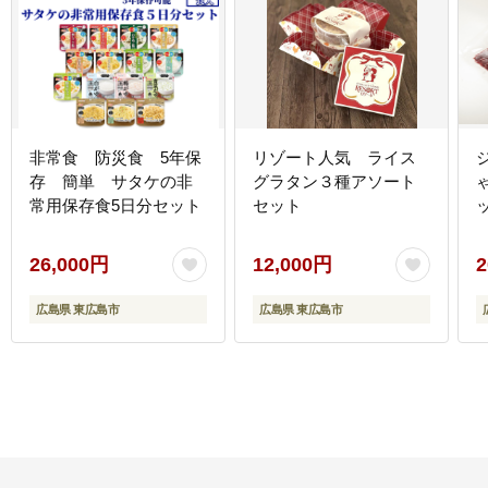
非常食 防災食 5年保
リゾート人気 ライス
存 簡単 サタケの非
グラタン３種アソート
常用保存食5日分セット
セット
26,000円
12,000円
2
広島県 東広島市
広島県 東広島市