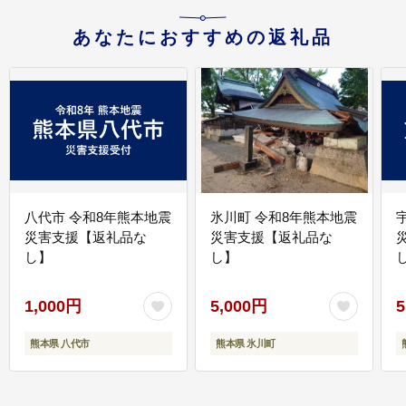
あなたにおすすめの返礼品
八代市 令和8年熊本地震
氷川町 令和8年熊本地震
災害支援【返礼品な
災害支援【返礼品な
し】
し】
し
1,000円
5,000円
5
熊本県 八代市
熊本県 氷川町