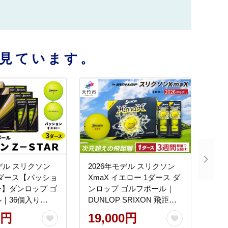
見ています。
モデル スリクソン
2026年モデル スリクソン
 3ダース【パッショ
XmaX イエロー 1ダース ダ
】ダンロップ ゴ
ンロップ ゴルフボール｜
｜36個入り
DUNLOP SRIXON 飛距離
SRIXON 飛距離
高反発 強弾道 ドライバー
0円
19,000円
フトフィール 打
飛距離 [2569]