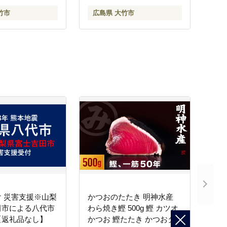
系 低打出し 高ス
竹市
広島県 大竹市
さと まとめ買い
1892]
 災害支援※山梨
かつおのたたき 明神水産
田市による八代市
わら焼き鰹 500g 鰹 カツオ
【返礼品なし】
かつお 鰹たたき かつおタ