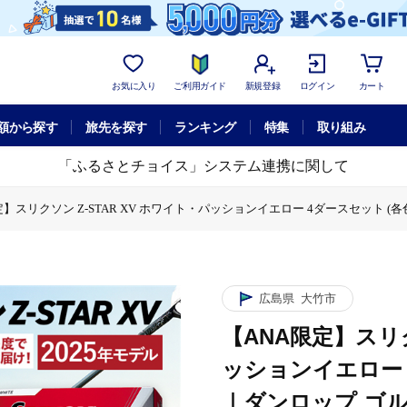
お気に入り
ご利用ガイド
新規登録
ログイン
カート
額から探す
旅先を探す
ランキング
特集
取り組み
「ふるさとチョイス」システム連携に関して
定】スリクソン Z-STAR XV ホワイト・パッションイエロー 4ダースセット (各
限定】スリクソン Z-STAR XV ホワイト・パッションイエロー 4ダースセット (
スリクソン Z-STAR XV ホワイト・パッションイエロー 4ダースセット (各色2
広島県
大竹市
【ANA限定】スリク
ッションイエロー 
｜ダンロップ ゴルフ