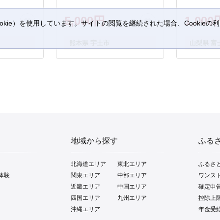
5,000円
1,000
kie）を使用しています。サイトの閲覧を継続された場合、Cookie
。
熊本県 宇土市
山梨県 富
地域から探す
ふる
北海道エリア
東北エリア
ふるさ
体験
関東エリア
中部エリア
ワンス
近畿エリア
中国エリア
確定申
四国エリア
九州エリア
控除上
沖縄エリア
年金受