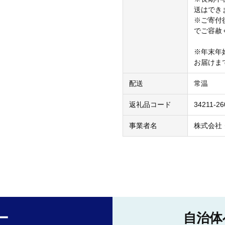
送はでき
※ご寄付
でご容赦
※年末年
お届けま
配送
常温
返礼品コード
34211-26
事業者名
株式会社
ー
自治体