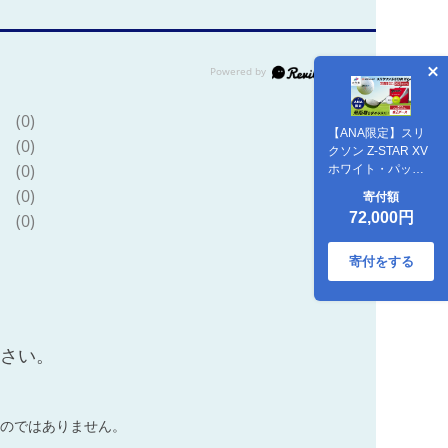
(0)
【ANA限定】スリ
(0)
クソン Z-STAR XV
(0)
ホワイト・パッシ
ョンイエロー 4ダー
(0)
寄付額
スセット (各色2ダ
72,000円
(0)
ースずつ)｜ダンロ
ップ ゴルフボール
[2237]
寄付をする
ださい。
のではありません。