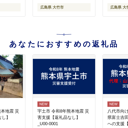
ピン ふる
感 スピン系 低打出し 高ス
感 スピン
広島県 大竹市
広島県 大
量 golf
ピン ふるさと まとめ買い
ピン ふる
大量 golf [1904]
大量 golf [
あなたにおすすめの返礼品
熊本地震 災
宇土市 令和8年熊本地震 災
八代市向け
なし】
害支援【返礼品なし】
県富士吉
_U00-0001
への支援