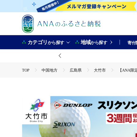
カテゴリ
地域
から探す
から探す
寄付
TOP
中国地方
広島県
大竹市
【ANA限
TOP
ANAオリジナル
ANA限定返礼品
【ANA
TOP
日用品・雑貨
スポーツ用品
【ANA限定】