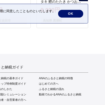
タキ 鰹のたたき かつおの
タタキ 藁焼き わら焼き 魚
円
8,000円
の利用に同意したことものといたします。
さかな 海鮮 刺身 お刺身 冷
OK
凍 ご家庭用 グルメ 特産品
士吉田市
高知県 黒潮町
ご当地 本場 高知 黒潮町 ギ
フト 贈答品 人気 返礼品 ふ
るさと納税 魚介類 高知県
産 土佐名物 高知県 高評価
食卓 ご飯のお供 父の日 ギ
フト プレゼント[1669]
さと納税ガイド
と納税の基本ガイド
ANAのふるさと納税の特徴
トップ特例制度ガイド
はじめての方へ
告のしかた
ふるさと納税の流れ
限額シミュレーション
動画でわかるANAのふるさと納税
給者・自営業者の方へ