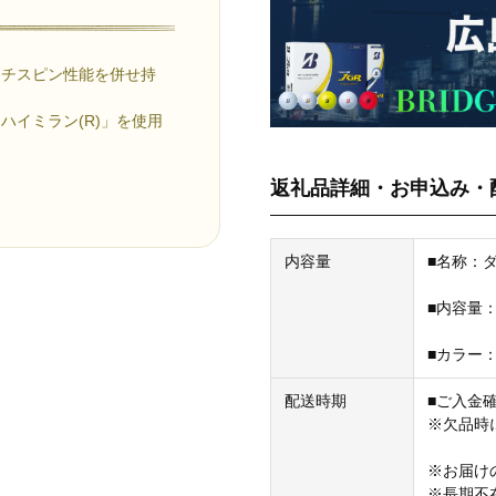
ーチスピン性能を併せ持
ハイミラン(R)」を使用
返礼品詳細・お申込み・
内容量
■名称：ダ
■内容量：
■カラー：
配送時期
■ご入金
※欠品時
※お届け
※長期不