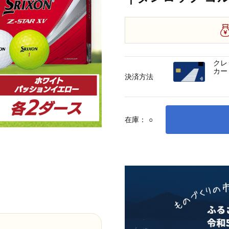
クレ
カー
決済方法
在庫：
○