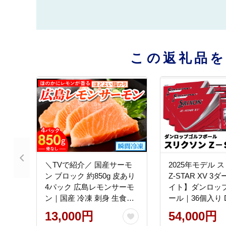
この返礼品
＼TVで紹介／ 国産サーモ
2025年モデル 
ン ブロック 約850g 皮あり
Z-STAR XV 
4パック 広島レモンサーモ
イト】ダンロップ
ン｜国産 冷凍 刺身 生食用
ール｜36個入り 
真空パック大容量 広島県産
SRIXON 飛距離
13,000円
54,000円
鮭 サーモン サケ さけ 魚 瀬
フトフィール 打