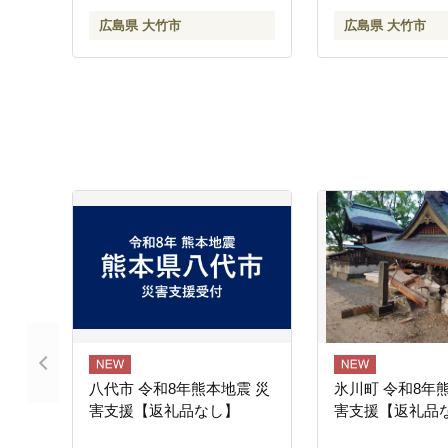
戸内海 骨抜き 皮付き レモ
系 低打出し 高ス
広島県 大竹市
広島県 大竹市
ン さっぱり 臭みなし 魚 骨
さと まとめ買い 大
なし 皮付き 広島県産 阿多
[1903]
田島 [1835]
八代市 令和8年熊本地震 災
氷川町 令和8年
害支援【返礼品なし】
害支援【返礼品