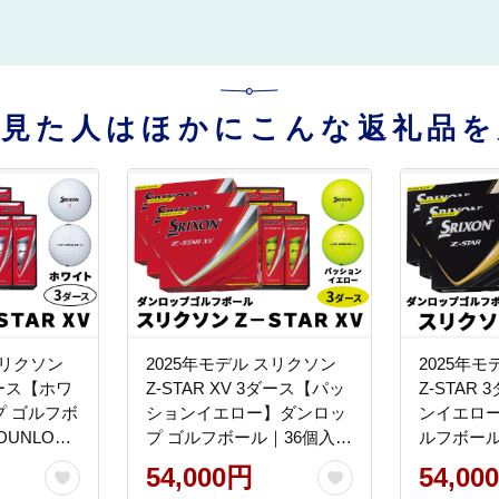
を見た人はほかにこんな返礼品を
スリクソン
2025年モデル スリクソン
2025年
3ダース【ホワ
Z-STAR XV 3ダース【パッ
Z-STAR
 ゴルフボ
ションイエロー】ダンロッ
ンイエロー
DUNLOP
プ ゴルフボール｜36個入り
ルフボール
 直進性 ソ
DUNLOP SRIXON 飛距離
DUNLOP 
54,000円
54,00
感 スピン
直進性 ソフトフィール 打
直進性 ソ