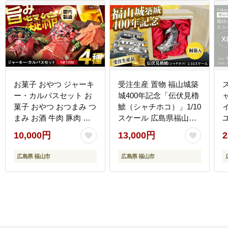
お菓子 おやつ ジャーキ
受注生産 置物 福山城築
ー・カルパスセット お
城400年記念「伝伏見櫓
菓子 おやつ おつまみ つ
鯱（シャチホコ）」1/10
まみ お酒 牛肉 豚肉 鶏
スケール 広島県福山市/
肉 サラミ 広島県福山市/
株式会社キャステム イ
10,000円
13,000円
2
株式会社キング食品
ンテリア 縁起物 歴史 城
（スターゼングルー
ペーパーウエイト 文鎮
会
広島県 福山市
広島県 福山市
プ） [BACF001]
日用品・雑貨[BACE001]