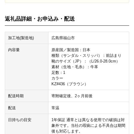
返礼品詳細・お申込み・配送
加工地(製造地)
広島県福山市
内容量
原産国／製造国：日本
種類（サンダル・スリッパ）：前詰まり
靴のサイズ（JP）：（L/26.0-28.0cm）
素材（生地・毛糸）：牛革
足数：1
カラー
KZ#436（ブラウン）
配送時期
寄附確定後、2ヶ月前後
配送
常温
日持ちの目安
1年保証 通常とは異なる使用での破損は対
象外です。当社の瑕疵による不具合は期間
後も対応します。