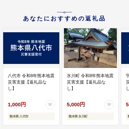
あなたにおすすめの返礼品
八代市 令和8年熊本地震
氷川町 令和8年熊本地震
災害支援【返礼品な
災害支援【返礼品な
し】
し】
し
1,000円
5,000円
5
熊本県 八代市
熊本県 氷川町