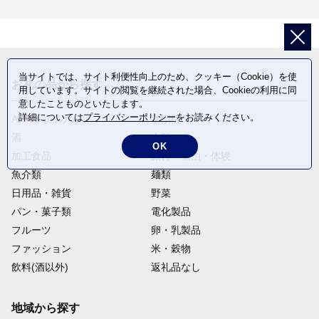
当サイトでは、サイト利便性向上のため、クッキー（Cookie）を使
お礼の品から探す
用しています。サイトの閲覧を継続された場合、Cookieの利用に同
意したことものといたします。
詳細については
プライバシーポリシー
をお読みください。
ANAオリジナル
定期便
酒
肉類
OK
加工食品
旅行・宿泊・体験
魚介類
麺類
日用品・雑貨
野菜
パン・菓子類
電化製品
フルーツ
卵・乳製品
ファッション
米・穀物
飲料(酒以外)
返礼品なし
地域から探す