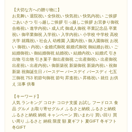
【大切な方への贈り物に】
お見舞い 退院祝い 全快祝い 快気祝い 快気内祝い ご挨拶
ごあいさつ 引っ越しご挨拶 引っ越しご挨拶 お宮参り御祝
合格祝い 進学内祝い 成人式 御成人御祝 卒業記念品 卒業
祝い 御卒業御祝 入学祝い 入学内祝い 小学校 中学校 高校
大学 就職祝い 社会人 幼稚園 入園内祝い 御入園御祝 お祝
い 御祝い 内祝い 金婚式御祝 銀婚式御祝 御結婚お祝い ご
結婚御祝い 御結婚御祝 結婚祝い 結婚内祝い 結婚式 引き
出物 引出物 引き菓子 御出産御祝 ご出産御祝い 出産御祝
出産祝い 出産内祝い 御新築祝 新築御祝 新築内祝い 祝御
新築 祝御誕生日 バースデー バースデイ バースディ 七五
三御祝 753 初節句御祝 節句 昇進祝い 昇格祝い 就任 お供
え 法事 供養
【キーワード】
人気 ランキング コロナ コロナ支援 お試し フードロス 食
品 グルメ お取り寄せグルメ ふるさと納税 ふるさと納税
ふるさと納税 納税 キャンペーン 買いまわり 買い回り 買
い周り ふるさと 納税 限度 額 夏ギフト 夏GIFT 冬ギフト
冬GIFT