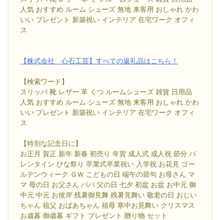
人気 おすすめ ルーム シューズ 無地 来客用 おしゃれ かわ
いい プレゼント 新築祝い インテリア 在宅ワーク オフィ
ス
【株式会社 心石工芸】すべての返礼品はこちら！
【検索ワード】
スリッパ 靴 レザー 革 くつ ルームシューズ 雑貨 日用品
人気 おすすめ ルーム シューズ 無地 来客用 おしゃれ かわ
いい プレゼント 新築祝い インテリア 在宅ワーク オフィ
ス
【特別な記念日に】
お正月 賀正 新年 新春 初売り 年賀 成人式 成人祝 節分 バ
レンタイン ひな祭り 卒業式卒業祝い 入学祝 お花見 ゴー
ルデンウィーク ＧＷ こどもの日 端午の節句 お母さん マ
マ 母の日 お父さん パパ 父の日 七夕 初盆 お盆 お中元 御
中元 中元 お彼岸 残暑御見舞 残暑見舞い 敬老の日 おじい
ちゃん 祖父 おばあちゃん 祖母 寒中お見舞い クリスマス
お歳暮 御歳暮 ギフト プレゼント 贈り物 セット