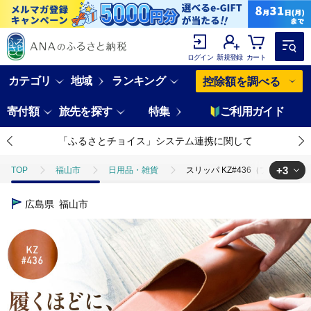
ログイン
新規登録
カート
カテゴリ
地域
ランキング
控除額を調べる
寄付額
旅先を探す
特集
ご利用ガイド
「ふるさとチョイス」システム連携に関して
+3
TOP
福山市
日用品・雑貨
スリッパ KZ#436（ブラウン）OK
TOP
旅行・宿泊・体験
パッケージ旅行
その他
スリッ
広島県
福山市
TOP
日用品・雑貨
スリッパ KZ#436（ブラウン）OKAERI スリッ
TOP
ファッション
靴・スリッパ
スリッパ KZ#436（ブラウ