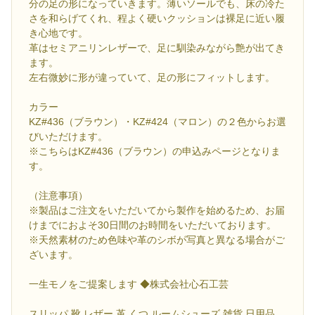
分の足の形になっていきます。薄いソールでも、床の冷た
さを和らげてくれ、程よく硬いクッションは裸足に近い履
き心地です。
革はセミアニリンレザーで、足に馴染みながら艶が出てき
ます。
左右微妙に形が違っていて、足の形にフィットします。
カラー
KZ#436（ブラウン）・KZ#424（マロン）の２色からお選
びいただけます。
※こちらはKZ#436（ブラウン）の申込みページとなりま
す。
（注意事項）
※製品はご注文をいただいてから製作を始めるため、お届
けまでにおよそ30日間のお時間をいただいております。
※天然素材のため色味や革のシボが写真と異なる場合がご
ざいます。
一生モノをご提案します ◆株式会社心石工芸
スリッパ 靴 レザー 革 くつ ルームシューズ 雑貨 日用品