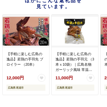
ほかにこんな返礼品を
見ています。
【手軽に楽しむ広島の
【手軽に楽しむ広島の
逸品】若鶏の手羽先 ブ
逸品】若鶏の手羽元 （3
ロイラー （20本）
本ｘ10袋）｜広島名物
ガーリック風味 常温保
存 おつまみ ギフト プレ
12,000円
11,000円
2
ゼント 贈り物 広島県 尾
道市
広島県 尾道市
広島県 尾道市