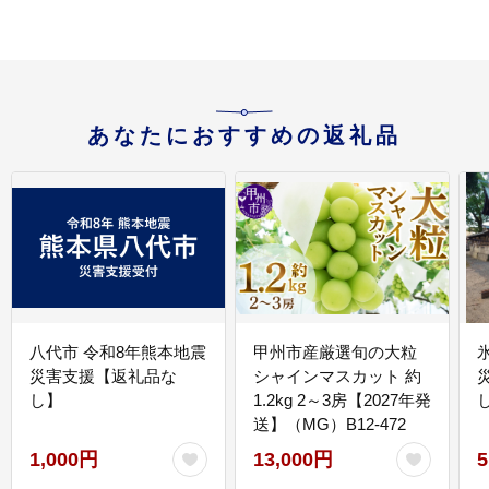
あなたにおすすめの返礼品
八代市 令和8年熊本地震
甲州市産厳選旬の大粒
災害支援【返礼品な
シャインマスカット 約
し】
1.2kg 2～3房【2027年発
送】（MG）B12-472
1,000円
13,000円
5