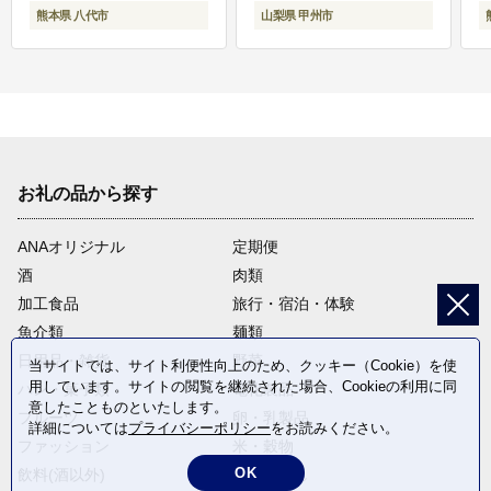
熊本県 八代市
山梨県 甲州市
お礼の品から探す
ANAオリジナル
定期便
酒
肉類
加工食品
旅行・宿泊・体験
魚介類
麺類
日用品・雑貨
野菜
当サイトでは、サイト利便性向上のため、クッキー（Cookie）を使
用しています。サイトの閲覧を継続された場合、Cookieの利用に同
パン・菓子類
電化製品
意したことものといたします。
フルーツ
卵・乳製品
詳細については
プライバシーポリシー
をお読みください。
ファッション
米・穀物
OK
飲料(酒以外)
返礼品なし