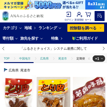
ログイン
新規登録
カート
カテゴリ
地域
ランキング
控除額を調べる
寄付額
旅先を探す
特集
ご利用ガイド
「ふるさとチョイス」システム連携に関して
+1
TOP
中国地方
広島県
尾道市
定期便 全5回 若鶏の手
TOP
肉
鶏肉
定期便 全5回 若鶏の手羽先（10本)＋とり皮
広島県
尾道市