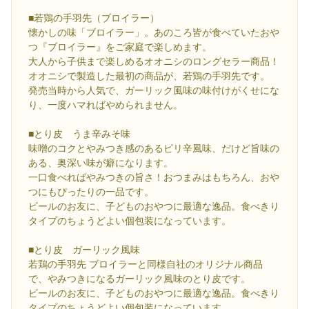
■若鶏の手羽先（ブロイラー）
懐かしの味「ブロイラー」。あのころ皆が食べていたおや
つ『ブロイラー』をご家庭で楽しめます。
大人から子供まで楽しめるオオニシのロングセラー商品！
オオニシで製造した最初の商品が、若鶏の手羽先です。
発売当時から人気で、ガーリック風味の味付けがくせにな
り、一度ハマればやめられません。
■とり皮 うま辛みそ味
味噌のコクとやみつき感のあるピリ辛風味、だけど旨味の
ある、奥深い味が癖になります。
一口食べればやみつきの旨さ！おつまみはもちろん、おや
つにもぴったりの一品です。
ビールのお友に、子どものおやつに最適な逸品。食べきり
タイプのちょうどよい個包装になっています。
■とり皮 ガーリック風味
若鶏の手羽先 ブロイラーと同様自社のオリジナル商品
で、やみつきになるガーリック風味のとり皮です。
ビールのお友に、子どものおやつに最適な逸品。食べきり
タイプのちょうどよい個包装になっています。