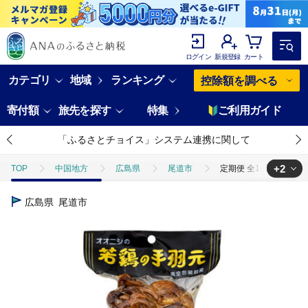
ログイン
新規登録
カート
カテゴリ
地域
ランキング
控除額を調べる
寄付額
旅先を探す
特集
ご利用ガイド
「ふるさとチョイス」システム連携に関して
+2
TOP
中国地方
広島県
尾道市
定期便 全12回 毎月発
TOP
肉
鶏肉
定期便 全12回 毎月発送 【手軽に楽しむ広島の
広島県
尾道市
TOP
加工食品
惣菜・レトルト
定期便 全12回 毎月発送 