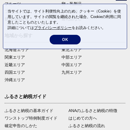
フルーツ
卵・乳製品
ファッション
米・穀物
当サイトでは、サイト利便性向上のため、クッキー（Cookie）を使
用しています。サイトの閲覧を継続された場合、Cookieの利用に同
飲料(酒以外)
返礼品なし
意したことものといたします。
詳細については
プライバシーポリシー
をお読みください。
地域から探す
OK
北海道エリア
東北エリア
関東エリア
中部エリア
近畿エリア
中国エリア
四国エリア
九州エリア
沖縄エリア
ふるさと納税ガイド
ふるさと納税の基本ガイド
ANAのふるさと納税の特徴
ワンストップ特例制度ガイド
はじめての方へ
確定申告のしかた
ふるさと納税の流れ