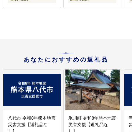
あなたにおすすめの返礼品
八代市 令和8年熊本地震
氷川町 令和8年熊本地震
災害支援【返礼品な
災害支援【返礼品な
し】
し】
し