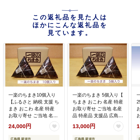
この返礼品を見た人は
ほかにこんな返礼品を
見ています。
一楽のちまき10個入り
一楽のちまき 5個入り【
【ふるさと 納税 支援 ち
ちまき おこわ 名産 特産
2
まき おこわ 名産 特産
お取り寄せ ご当地 名産
お取り寄せ ご当地 名産
品 特産品 支援品 広島県
品 特産品 支援品 尾道
尾道市】
24,000円
13,000円
1
市】
広島県 尾道市
広島県 尾道市