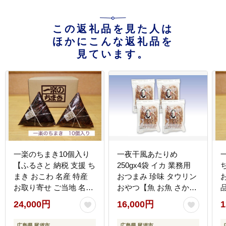
この返礼品を見た人は
ほかにこんな返礼品を
見ています。
一楽のちまき10個入り
一夜干風あたりめ
【ふるさと 納税 支援 ち
250gx4袋 イカ 業務用
まき おこわ 名産 特産
おつまみ 珍味 タウリン
お取り寄せ ご当地 名産
おやつ【魚 お魚 さかな
品 特産品 支援品 尾道
食品 人気 おすすめ 尾道
24,000円
16,000円
1
市】
市】
広島県 尾道市
広島県 尾道市