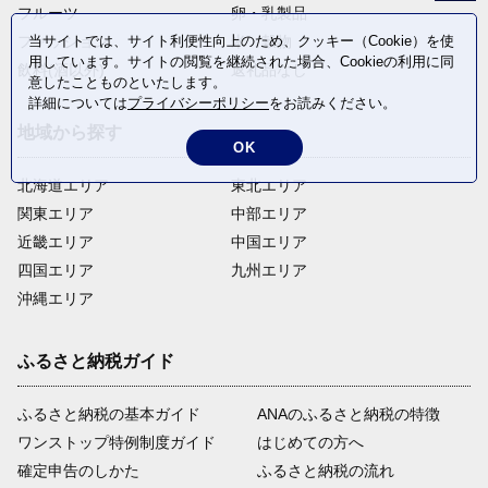
フルーツ
卵・乳製品
当サイトでは、サイト利便性向上のため、クッキー（Cookie）を使
ファッション
米・穀物
用しています。サイトの閲覧を継続された場合、Cookieの利用に同
飲料(酒以外)
返礼品なし
意したことものといたします。
詳細については
プライバシーポリシー
をお読みください。
地域から探す
OK
北海道エリア
東北エリア
関東エリア
中部エリア
近畿エリア
中国エリア
四国エリア
九州エリア
沖縄エリア
ふるさと納税ガイド
ふるさと納税の基本ガイド
ANAのふるさと納税の特徴
ワンストップ特例制度ガイド
はじめての方へ
確定申告のしかた
ふるさと納税の流れ