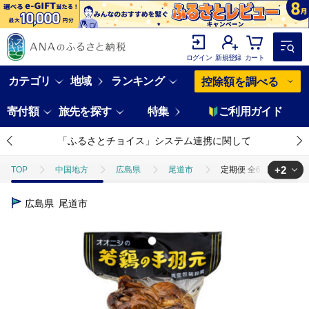
ログイン
新規登録
カート
カテゴリ
地域
ランキング
控除額を調べる
寄付額
旅先を探す
特集
ご利用ガイド
「ふるさとチョイス」システム連携に関して
+2
TOP
中国地方
広島県
尾道市
定期便 全6回 毎月発送
TOP
肉
鶏肉
定期便 全6回 毎月発送 【手軽に楽しむ広島の逸
広島県
尾道市
TOP
加工食品
惣菜・レトルト
定期便 全6回 毎月発送 【