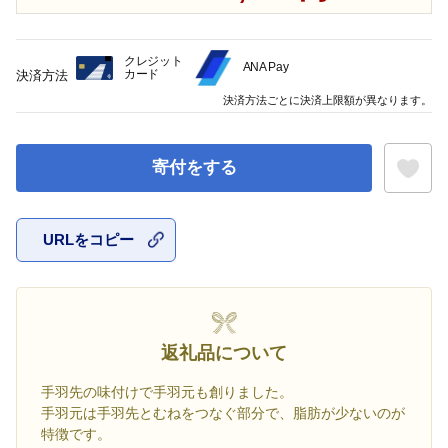
クレジット
ANA Pay
カード
決済方法
決済方法ごとに決済上限額が異なります。
寄付をする
URLをコピー
お気に入
返礼品について
手羽先の味付けで手羽元も創りました。
手羽元は手羽先とむねをつなぐ部分で、脂肪が少ないのが
特徴です。