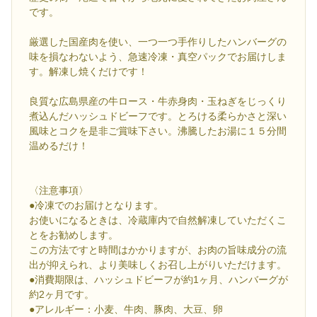
です。
厳選した国産肉を使い、一つ一つ手作りしたハンバーグの
味を損なわないよう、急速冷凍・真空パックでお届けしま
す。解凍し焼くだけです！
良質な広島県産の牛ロース・牛赤身肉・玉ねぎをじっくり
煮込んだハッシュドビーフです。とろける柔らかさと深い
風味とコクを是非ご賞味下さい。沸騰したお湯に１５分間
温めるだけ！
〈注意事項〉
●冷凍でのお届けとなります。
お使いになるときは、冷蔵庫内で自然解凍していただくこ
とをお勧めします。
この方法ですと時間はかかりますが、お肉の旨味成分の流
出が抑えられ、より美味しくお召し上がりいただけます。
●消費期限は、ハッシュドビーフが約1ヶ月、ハンバーグが
約2ヶ月です。
●アレルギー：小麦、牛肉、豚肉、大豆、卵