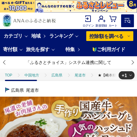
ログイン
新規登録
カート
カテゴリ
地域
ランキング
控除額を調べる
寄付額
旅先を探す
特集
ご利用ガイド
「ふるさとチョイス」システム連携に関して
+1
TOP
中国地方
広島県
尾道市
★【崎本精肉店】尾道の老
TOP
肉
加工肉
ハンバーグ
★【崎本精肉店】尾道の老舗
広島県
尾道市