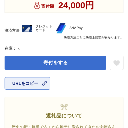
24,000円
寄付額
クレジット
ANA Pay
カード
決済方法
決済方法ごとに決済上限額が異なります。
在庫：
○
寄付をする
URLをコピー
お気に入
返礼品について
歴史の街・尾道で古くから地元に愛されてきたお肉屋さん