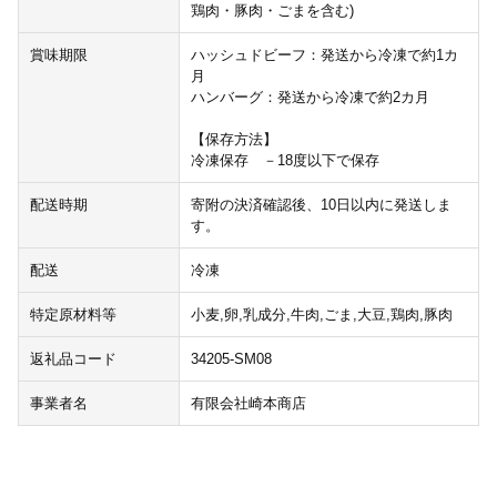
鶏肉・豚肉・ごまを含む)
賞味期限
ハッシュドビーフ：発送から冷凍で約1カ
月
ハンバーグ：発送から冷凍で約2カ月
【保存方法】
冷凍保存 －18度以下で保存
配送時期
寄附の決済確認後、10日以内に発送しま
す。
配送
冷凍
特定原材料等
小麦,卵,乳成分,牛肉,ごま,大豆,鶏肉,豚肉
返礼品コード
34205-SM08
事業者名
有限会社崎本商店