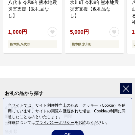
八代市 令和8年熊本地震
氷川町 令和8年熊本地震
災害支援【返礼品な
災害支援【返礼品な
し】
し】
1,000円
5,000円
1
熊本県 八代市
熊本県 氷川町
お礼の品から探す
当サイトでは、サイト利便性向上のため、クッキー（Cookie）を使
ANAオリジナル
定期便
用しています。サイトの閲覧を継続された場合、Cookieの利用に同
酒
肉類
意したことものといたします。
詳細については
プライバシーポリシー
をお読みください。
加工食品
旅行・宿泊・体験
魚介類
麺類
OK