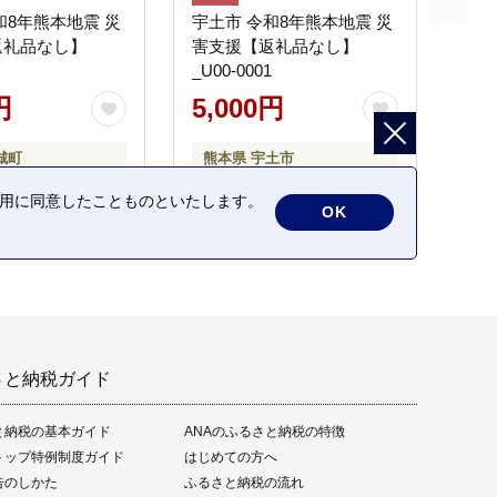
和8年熊本地震 災
宇土市 令和8年熊本地震 災
返礼品なし】
害支援【返礼品なし】
_U00-0001
円
5,000円
城町
熊本県 宇土市
の利用に同意したことものといたします。
OK
さと納税ガイド
と納税の基本ガイド
ANAのふるさと納税の特徴
トップ特例制度ガイド
はじめての方へ
告のしかた
ふるさと納税の流れ