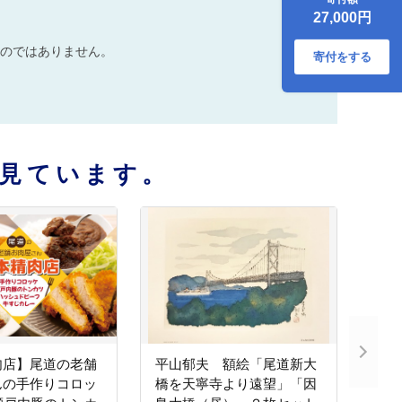
のトンカツ3枚＆牛
27,000円
すじカレー2袋＆ハ
ッシュドビーフ3袋
のではありません。
【広島県尾道市 広
寄付をする
島県 尾道市 広島 尾
道 ふるさと 納税 支
援 カレー とんかつ
トンカツ コロッケ
食品 食べ物 ご当地
グルメ お取り寄
見ています。
せ】
肉店】尾道の老舗
平山郁夫 額絵「尾道新大
んの手作りコロッ
橋を天寧寺より遠望」「因