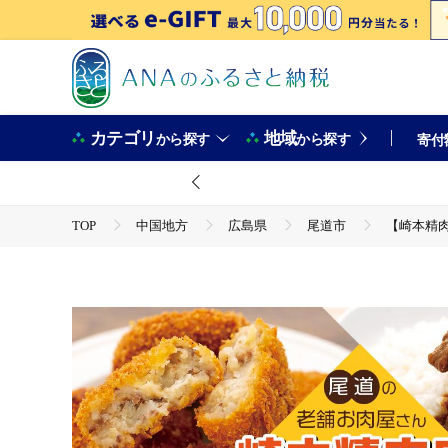
カテゴリ
地域
から探す
から探す
寄付
TOP
中国地方
広島県
尾道市
【崎本精肉
TOP
肉
加工肉
ほかの加工肉
【崎本精肉店】尾道の老舗お肉屋さんの手作りコロッケ10個＆瀬戸
つ トンカツ コロッケ 食品 食べ物 ご当地 グルメ お取り寄せ】