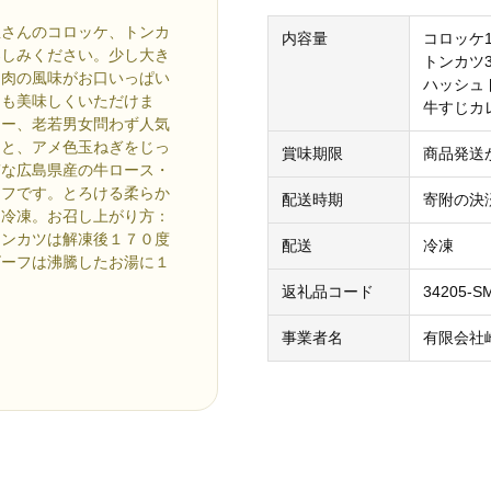
屋さんのコロッケ、トンカ
内容量
コロッケ1
楽しみください。少し大き
トンカツ
チ肉の風味がお口いっぱい
ハッシュ
ても美味しくいただけま
牛すじカ
シー、老若男女問わず人気
じと、アメ色玉ねぎをじっ
賞味期限
商品発送
質な広島県産の牛ロース・
ーフです。とろける柔らか
配送時期
寄附の決
：冷凍。お召し上がり方：
トンカツは解凍後１７０度
配送
冷凍
ビーフは沸騰したお湯に１
。
返礼品コード
34205-S
事業者名
有限会社