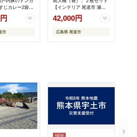
瀬戸内豚のトンカ
島大橋（昼）」２枚セット
すじカレー2袋＆
【インテリア 尾道市 瀬戸
ドビーフ3袋【広
田町出身の画家 広島】
0円
42,000円
 広島県 尾道市
 ふるさと 納税 支
道市
広島県 尾道市
 とんかつ トンカ
ケ 食品 食べ物 ご
メ お取り寄せ】