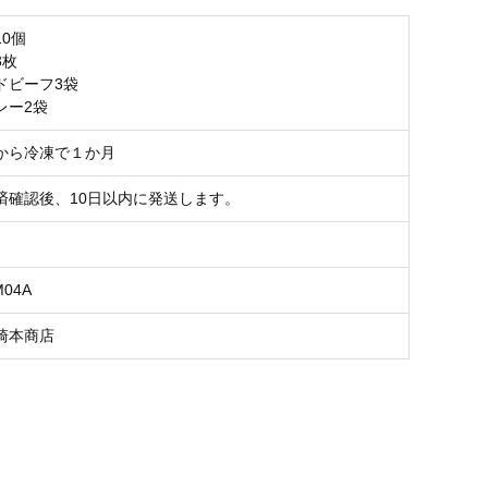
0個
3枚
ドビーフ3袋
レー2袋
から冷凍で１か月
済確認後、10日以内に発送します。
M04A
崎本商店