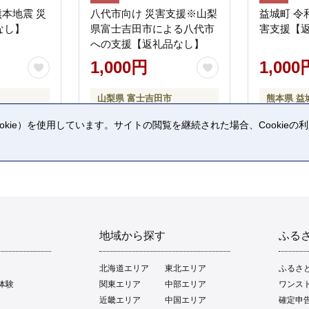
熊本地震 災
八代市向け 災害支援※山梨
益城町 令
なし】
県富士吉田市による八代市
害支援【
への支援【返礼品なし】
1,000円
1,000
山梨県 富士吉田市
熊本県 益
kie）を使用しています。サイトの閲覧を継続された場合、Cookie
。
地域から探す
ふる
北海道エリア
東北エリア
ふるさ
体験
関東エリア
中部エリア
ワンス
近畿エリア
中国エリア
確定申