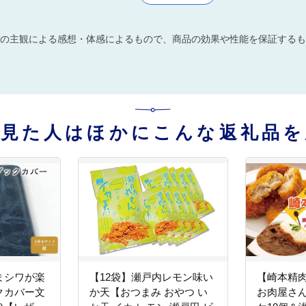
の主観による感想・体感によるもので、商品の効果や性能を保証するも
を見た人はほかにこんな返礼品を
まシワが楽
【12袋】瀬戸内レモン味い
【崎本精
クカバー文
か天【おつまみ おやつ い
お肉屋さ