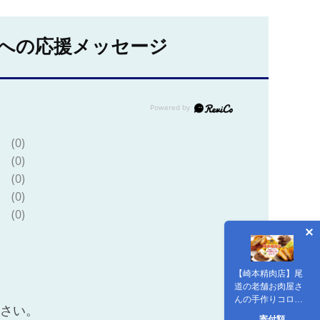
への応援メッセージ
(0)
(0)
(0)
(0)
(0)
【崎本精肉店】尾
道の老舗お肉屋さ
んの手作りコロッ
ださい。
ケ10個＆瀬戸内豚
寄付額