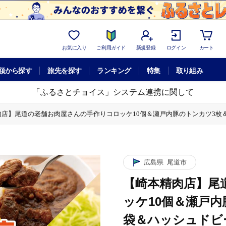
お気に入り
ご利用ガイド
新規登録
ログイン
カート
額から探す
旅先を探す
ランキング
特集
取り組み
「ふるさとチョイス」システム連携に関して
店】尾道の老舗お肉屋さんの手作りコロッケ10個＆瀬戸内豚のトンカツ3枚＆牛すじ
内豚のトンカツ3枚＆牛すじカレー2袋＆ハッシュドビーフ3袋【広島県尾道市 広
広島県
尾道市
【崎本精肉店】尾
ッケ10個＆瀬戸
袋＆ハッシュドビー