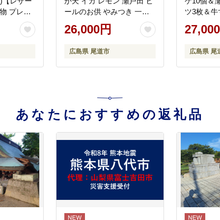
紺)【レザー
か天 イカ レモン 瀬戸田 ビ
ケ10個＆
物 プレゼ
ールのお供 やみつき 一口
ツ3枚＆牛
め 広島県
サイズ 持ち運び お菓子 広
ハッシュ
26,000円
27,00
島県 尾道市】
島県尾道市
広島 尾道
広島県 尾道市
広島県 尾
援 カレー
ツ コロッ
当地 グル
あなたにおすすめの返礼品