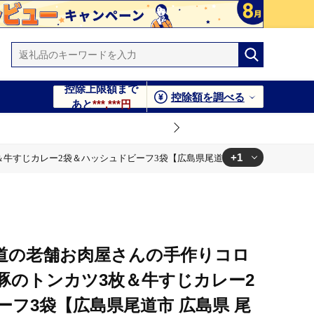
控除上限額まで
控除額を調べる
あと
***,***円
+1
カレー2袋＆ハッシュドビーフ3袋【広島県尾道市 広島県 尾道市 広島 尾道 
島県 尾道市 広島 尾道 ふるさと 納税 支援 カレー とんか
道の老舗お肉屋さんの手作りコロ
内豚のトンカツ3枚＆牛すじカレー2
フ3袋【広島県尾道市 広島県 尾