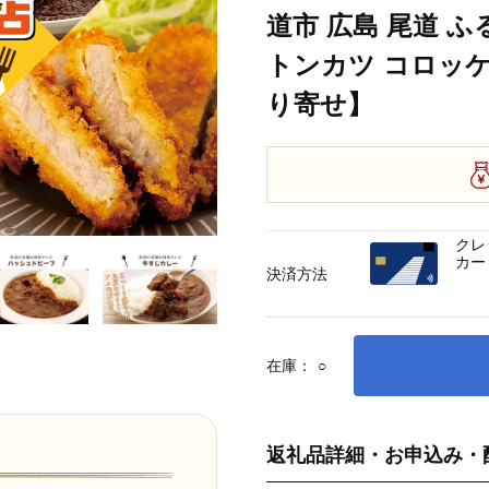
道市 広島 尾道 ふ
トンカツ コロッケ
り寄せ】
クレ
カー
決済方法
在庫：
○
返礼品詳細・お申込み・