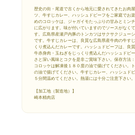
歴史の街・尾道で古くから地元に愛されてきたお肉
ツ、牛すじカレー、ハッシュドビーフをご家庭でお
めのコロッケは、ジャガイモたっぷりの甘みとミン
に広がります。味が付いていますのでソースがなく
す。広島県産瀬戸内豚のトンカツはサクサクジュー
です。牛すじカレーは、良質な広島県産牛肉の牛す
くり煮込んだカレーです。ハッシュドビーフは、良
牛赤身肉・玉ねぎをじっくり煮込んだハッシュドビ
さと深い風味とコクを是非ご賞味下さい。保存方法
コロッケは解凍後１８０度の油で揚げてください。
の油で揚げてください。牛すじカレー、ハッシュド
５分間温めてください。熱湯には十分ご注意下さい
【加工地（製造地）】
崎本精肉店