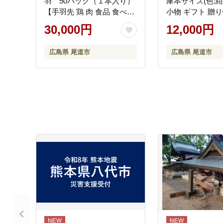
羽 50パック（１本入り）
庫本サイズ(色:
【手羽先 鶏 肉 食品 食べ物
小物 ギフト 贈り
お取り寄せグルメ ご当地
ント 人気 おすす
30,000円
12,000円
グルメ お取り寄せ 取り寄
尾道市】
せ ご当地グルメ 名産 特産
広島県 尾道市
広島県 尾道市
名産品 特産品 おつまみ と
り肉 鶏肉 手羽 若鳥】