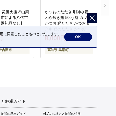
 災害支援※山梨
かつおのたたき 明神水産
田市による八代市
わら焼き鰹 500g 鰹 カツオ
【返礼品なし】
かつお 鰹たたき かつおタ
タキ 鰹のたたき かつおの
の利用に同意したことものといたします。
タタキ 藁焼き わら焼き 魚
OK
円
8,000円
さかな 海鮮 刺身 お刺身 冷
凍 ご家庭用 グルメ 特産品
士吉田市
高知県 黒潮町
ご当地 本場 高知 黒潮町 ギ
フト 贈答品 人気 返礼品 ふ
るさと納税 魚介類 高知県
産 土佐名物 高知県 高評価
食卓 ご飯のお供 父の日 ギ
フト プレゼント[1669]
さと納税ガイド
と納税の基本ガイド
ANAのふるさと納税の特徴