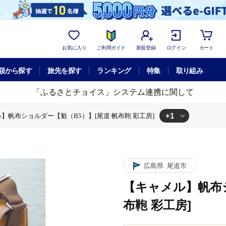
お気に入り
ご利用ガイド
新規登録
ログイン
カート
額から探す
旅先を探す
ランキング
特集
取り組み
「ふるさとチョイス」システム連携に関して
+1
】帆布ショルダー【魁（B5）】[尾道 帆布鞄 彩工房]
ー【魁（B5）】[尾道 帆布鞄 彩工房]
広島県
尾道市
【キャメル】帆布シ
布鞄 彩工房]