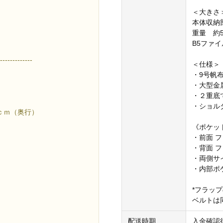
＜大きさ
本体収納
重量 約5
B5ファ
-------------
＜仕様＞
・9号帆
・大型金
・２重底
・ショル
ｃｍ（奥行）
《ポケッ
・前面 
・背面 フ
・両側サイ
・内部ポケ
*フラッ
ベルトは
配送時期
入金確認