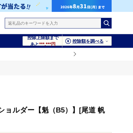
控除上限額まで
控除額を調べる
あと
***,***円
ョルダー【魁（B5）】[尾道 帆