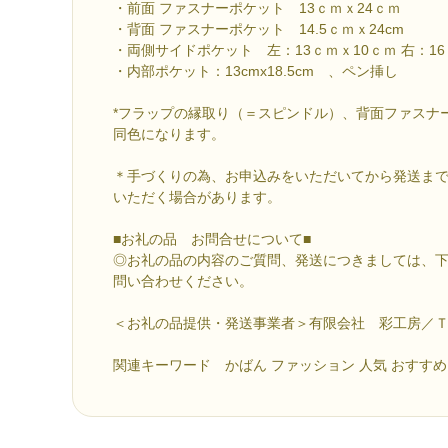
・前面 ファスナーポケット 13ｃｍｘ24ｃｍ
・背面 ファスナーポケット 14.5ｃｍｘ24cm
・両側サイドポケット 左：13ｃｍｘ10ｃｍ 右：16
・内部ポケット：13cmx18.5cm 、ペン挿し
*フラップの縁取り（＝スピンドル）、背面ファスナ
同色になります。
＊手づくりの為、お申込みをいただいてから発送まで
いただく場合があります。
■お礼の品 お問合せについて■
◎お礼の品の内容のご質問、発送につきましては、
問い合わせください。
＜お礼の品提供・発送事業者＞有限会社 彩工房／ＴＥＬ08
関連キーワード かばん ファッション 人気 おすすめ