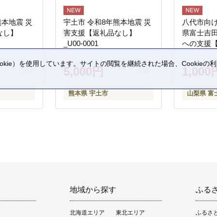
熊本地震 災
宇土市 令和8年熊本地震 災
八代市向け
なし】
害支援【返礼品なし】
県富士吉
_U00-0001
への支援
kie）を使用しています。サイトの閲覧を継続された場合、Cookie
5,000円
1,000
。
熊本県 宇土市
山梨県 富
地域から探す
ふる
北海道エリア
東北エリア
ふるさ