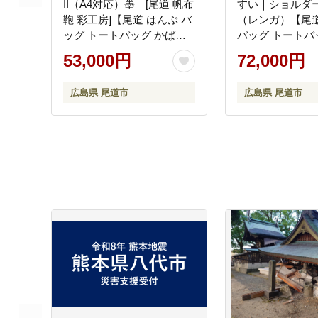
II（A4対応）墨 [尾道 帆布
すい｜ショルダ
鞄 彩工房]【尾道 はんぷ バ
（レンガ）【尾道
ッグ トートバッグ かばん
バッグ トートバ
特産品 シンプル ファッシ
ん 特産品 シンプ
53,000円
72,000円
ョン 人気 おすすめ 広島県
ション 人気 おす
尾道市】
県 尾道市】
広島県 尾道市
広島県 尾道市