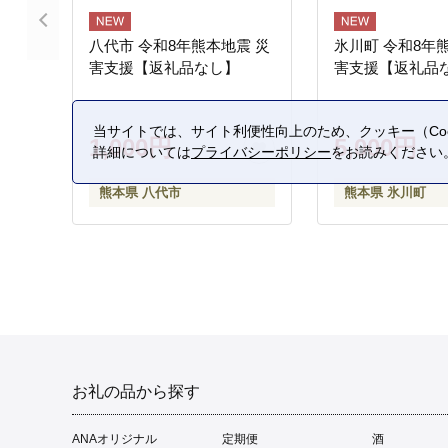
八代市 令和8年熊本地震 災
氷川町 令和8年
害支援【返礼品なし】
害支援【返礼品
当サイトでは、サイト利便性向上のため、クッキー（Coo
1,000円
5,000円
詳細については
プライバシーポリシー
をお読みください
熊本県 八代市
熊本県 氷川町
お礼の品から探す
ANAオリジナル
定期便
酒