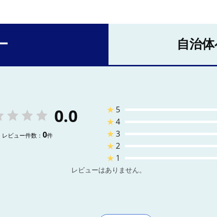
ー
自治体
★
5
0.0
★
4
★
3
0
レビュー件数：
件
★
2
★
1
レビューはありません。