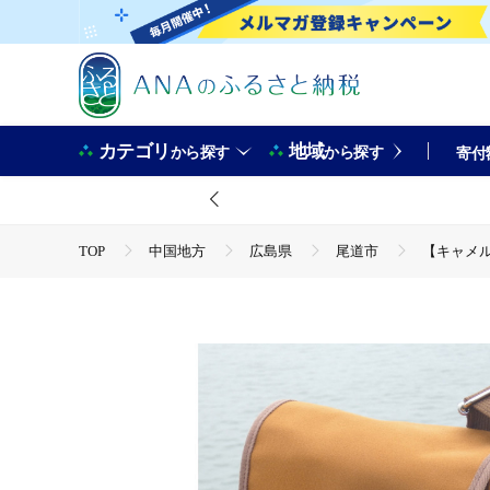
カテゴリ
地域
から探す
から探す
寄付
TOP
中国地方
広島県
尾道市
【キャメル
TOP
ファッション
鞄
【キャメル】帆布ショルダ