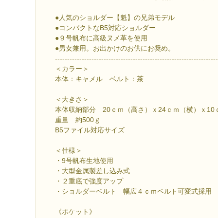
●人気のショルダー【魁】の兄弟モデル
●コンパクトなB5対応ショルダー
●９号帆布に高級ヌメ革を使用
●男女兼用。お出かけのお供にお奨め。
-------------------------------------------------------------------
＜カラー＞
本体：キャメル ベルト：茶
＜大きさ＞
本体収納部分 20ｃｍ（高さ）ｘ24ｃｍ（横）ｘ10
重量 約500ｇ
B5ファイル対応サイズ
＜仕様＞
・9号帆布生地使用
・大型金属製差し込み式
・２重底で強度アップ
・ショルダーベルト 幅広４ｃｍベルト可変式採用
《ポケット》