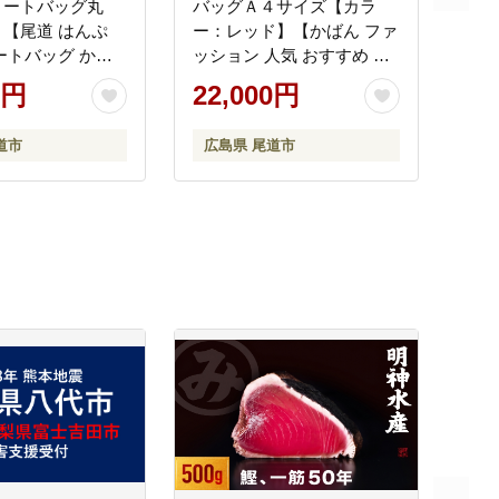
トートバッグ丸
バッグＡ４サイズ【カラ
【尾道 はんぷ
ー：レッド】【かばん ファ
ートバッグ かば
ッション 人気 おすすめ 尾
 シンプル ファッ
道市】
0円
22,000円
気 おすすめ 広島
】
道市
広島県 尾道市