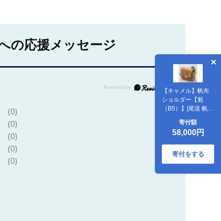
への応援メッセージ
【キャメル】帆布
ショルダー【魁
（B5）】[尾道 帆布
(0)
鞄 彩工房]
(0)
寄付額
58,000円
(0)
(0)
寄付をする
(0)