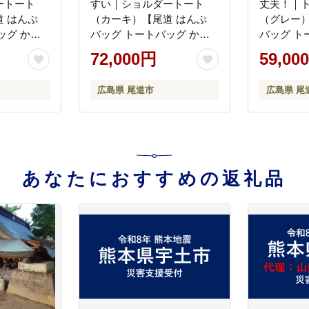
ートート
すい｜ショルダートート
丈夫！｜
 はんぷ
（カーキ）【尾道 はんぷ
（グレー）
ッグ かば
バッグ トートバッグ かば
バッグ ト
ル ファッ
ん 特産品 シンプル ファッ
ん 特産品
72,000円
59,00
すめ 広島
ション 人気 おすすめ 広島
ション 人
県 尾道市】
県 尾道市
広島県 尾道市
広島県 尾
あなたにおすすめの返礼品