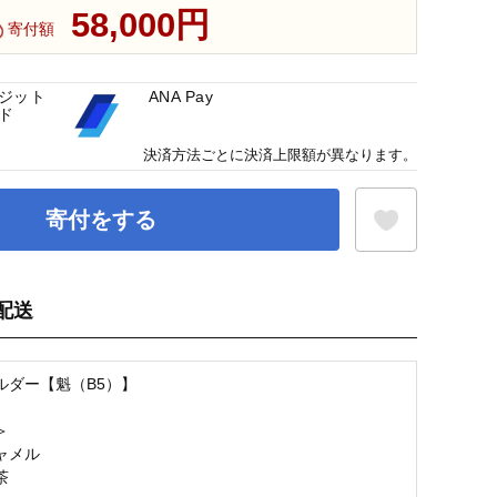
58,000円
寄付額
ジット
ANA Pay
ド
決済方法ごとに決済上限額が異なります。
寄付をする
配送
お気に入り登録
ルダー【魁（B5）】
＞
ャメル
茶