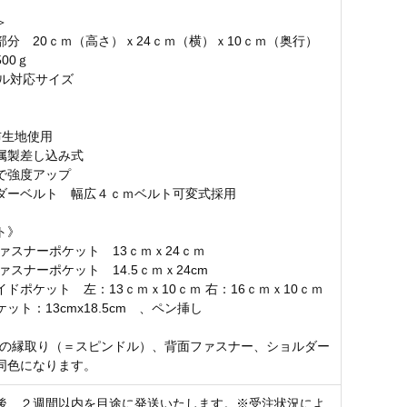
＞
部分 20ｃｍ（高さ）ｘ24ｃｍ（横）ｘ10ｃｍ（奥行）
00ｇ
イル対応サイズ
布生地使用
属製差し込み式
で強度アップ
ダーベルト 幅広４ｃｍベルト可変式採用
ト》
ファスナーポケット 13ｃｍｘ24ｃｍ
ァスナーポケット 14.5ｃｍｘ24cm
ドポケット 左：13ｃｍｘ10ｃｍ 右：16ｃｍｘ10ｃｍ
ット：13cmx18.5cm 、ペン挿し
プの縁取り（＝スピンドル）、背面ファスナー、ショルダー
同色になります。
後、２週間以内を目途に発送いたします。※受注状況によ