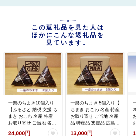
この返礼品を見た人は
ほかにこんな返礼品を
見ています。
一楽のちまき10個入り
一楽のちまき 5個入り【
【ふるさと 納税 支援 ち
ちまき おこわ 名産 特産
2
まき おこわ 名産 特産
お取り寄せ ご当地 名産
お取り寄せ ご当地 名産
品 特産品 支援品 広島県
品 特産品 支援品 尾道
尾道市】
24,000円
13,000円
1