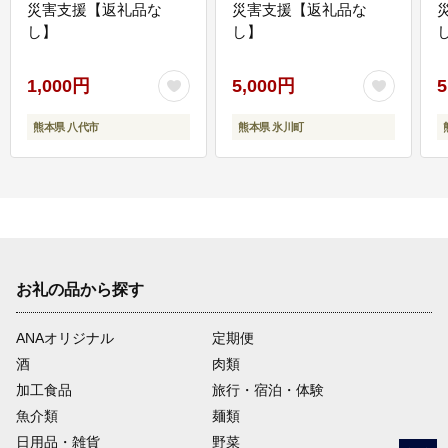
災害支援【返礼品な
災害支援【返礼品な
し】
し】
し
1,000円
5,000円
5
熊本県 八代市
熊本県 氷川町
お礼の品から探す
ANAオリジナル
定期便
酒
肉類
加工食品
旅行・宿泊・体験
魚介類
麺類
日用品・雑貨
野菜