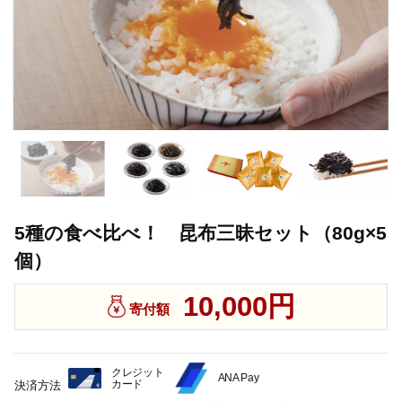
5種の食べ比べ！ 昆布三昧セット（80g×5
個）
10,000円
寄付額
クレジット
ANA Pay
カード
決済方法