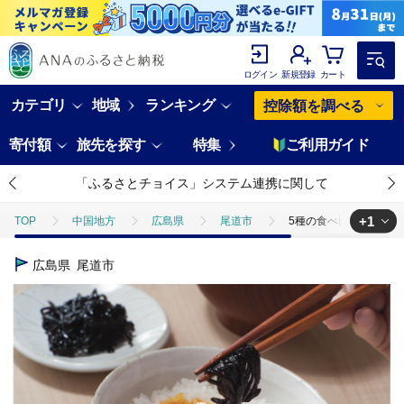
ログイン
新規登録
カート
カテゴリ
地域
ランキング
控除額を調べる
寄付額
旅先を探す
特集
ご利用ガイド
「ふるさとチョイス」システム連携に関して
+1
TOP
中国地方
広島県
尾道市
5種の食べ比べ！ 昆布
TOP
加工食品
5種の食べ比べ！ 昆布三昧セット（80g×5個）
広島県
尾道市