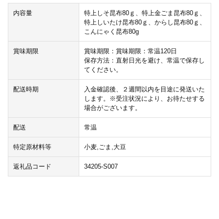
内容量
特上しそ昆布80ｇ、特上金ごま昆布80ｇ、
特上しいたけ昆布80ｇ、からし昆布80ｇ、
こんにゃく昆布80g
賞味期限
賞味期限：賞味期限：常温120日
保存方法：直射日光を避け、常温で保存し
てください。
配送時期
入金確認後、２週間以内を目途に発送いた
します。※受注状況により、お待たせする
場合がございます。
配送
常温
特定原材料等
小麦,ごま,大豆
返礼品コード
34205-S007