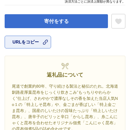
決済方法ごとに決済上限額が異なります。
寄付をする
URLをコピー
お気に入
返礼品について
尾道で創業約80年、守り続ける製法と秘伝のたれ。北海道
釧路産厚葉昆布をじっくり炊きこみ”もっちりやわらか
く”仕上げ、さわやかで濃厚なしその香を加えた当店人気N
o１の「特上しそ昆布」や、金ごまが香ばしい「特上金ご
ま昆布」、国産のしいたけの旨味たっぷり「特上しいたけ
昆布」、唐辛子のピリッと辛口「からし昆布」、糸こんに
ゃくと昆布を合わせたオリジナル佃煮「こんにゃく昆布」
の昆布佃煮5品の詰め合わせです。