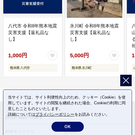
八代市 令和8年熊本地震
氷川町 令和8年熊本地震
災害支援【返礼品な
災害支援【返礼品な
し】
し】
1,000円
5,000円
1
熊本県 八代市
熊本県 氷川町
当サイトでは、サイト利便性向上のため、クッキー（Cookie）を使
用しています。サイトの閲覧を継続された場合、Cookieの利用に同
意したことものといたします。
詳細については
プライバシーポリシー
をお読みください。
お礼の品から探す
OK
ANAオリジナル
定期便