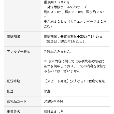
重さ約１０００g
・発送用段ボール箱のサイズ
縦約３２cm、横約２３cm、深さ約２５c
m、
重さ約１２ｋｇ（カフェオレベース１２本
含む）
賞味期限
賞味期限：◆賞味期限◆2027年1月27日
（製造日：2026年1月28日）
アレルギー表示
乳製品含みません。
※ 表示内容に関しては各事業者の指定に
基づき掲載しており、一切の内容を保証す
るものではございません。
配送時期
【スピード発送】決済から7日程度で発送
配送
常温
返礼品コード
34205-MM44
事業者名
珈琲豆ましろ