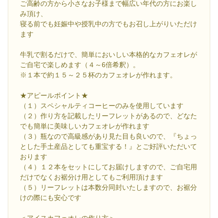
ご高齢の方から小さなお子様まで幅広い年代の方にお楽し
み頂け、
寝る前でも妊娠中や授乳中の方でもお召し上がりいただけ
ます
牛乳で割るだけで、簡単においしい本格的なカフェオレが
ご自宅で楽しめます（４～6倍希釈）。
※１本で約１５～２５杯のカフェオレが作れます。
★アピールポイント★
（１）スペシャルティコーヒーのみを使用しています
（２）作り方を記載したリーフレットがあるので、どなた
でも簡単に美味しいカフェオレが作れます
（３）瓶なので高級感があり見た目も良いので、『ちょっ
とした手土産品としても重宝する！』とご好評いただいて
おります
（４）１２本をセットにしてお届けしますので、ご自宅用
だけでなくお裾分け用としてもご利用頂けます
（５）リーフレットは本数分同封いたしますので、お裾分
けの際にも安心です