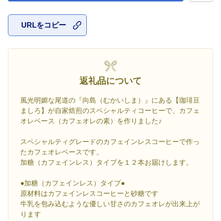
URLをコピー
お気に入
返礼品について
風光明媚な尾道の『向島（むかいしま）』にある【珈琲豆
ましろ】が自家焙煎のスペシャルティコーヒーで、カフェ
オレベース（カフェオレの素）を作りました♪
スペシャルティグレードのカフェインレスコーヒーで作っ
たカフェオレベースです。
加糖（カフェインレス）タイプを１２本お届けします。
●加糖（カフェインレス）タイプ●
原材料はカフェインレスコーヒーと砂糖です
牛乳を包み込むような優しい甘さのカフェオレが出来上が
ります