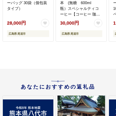
ーバッグ 30袋（個包装
本 (無糖 600ml
タイプ）
瓶）スペシャルティコ
ーヒー【コーヒー 珈琲
カフェオレ カフェオレ
28,000円
30,000円
1
ベース COFFEE ブラッ
ク 無糖 ブレンド 飲料
広島県 尾道市
広島県 尾道市
美味しい 濃縮 スペシャ
ルティコーヒー 広島県
ド 紙パック
尾道市】
あなたにおすすめの返礼品