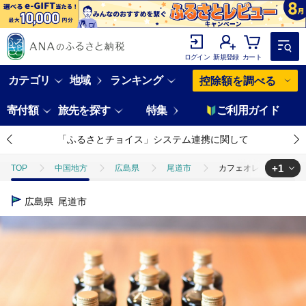
ログイン
新規登録
カート
カテゴリ
地域
ランキング
控除額を調べる
寄付額
旅先を探す
特集
ご利用ガイド
「ふるさとチョイス」システム連携に関して
+1
TOP
中国地方
広島県
尾道市
カフェオレベース １２本
TOP
飲料（酒以外）
ソフトドリンク
コーヒー
カフェ
広島県
尾道市