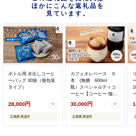
ほかにこんな返礼品を
見ています。
ボトル用 水出しコーヒ
カフェオレベース ６
ーバッグ 30袋（個包装
本 (無糖 600ml
タイプ）
瓶）スペシャルティコ
ーヒー【コーヒー 珈琲
カフェオレ カフェオレ
28,000円
30,000円
1
ベース COFFEE ブラッ
ク 無糖 ブレンド 飲料
広島県 尾道市
広島県 尾道市
美味しい 濃縮 スペシャ
ルティコーヒー 広島県
ド 紙パック
尾道市】