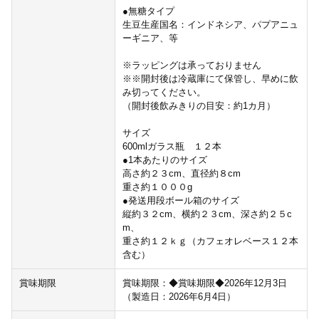
●無糖タイプ
生豆生産国名：インドネシア、パプアニュ
ーギニア、等
※ラッピングは承っておりません
※※開封後は冷蔵庫にて保管し、早めに飲
み切ってください。
（開封後飲みきりの目安：約1カ月）
サイズ
600mlガラス瓶 １２本
●1本あたりのサイズ
高さ約２３cm、直径約８cm
重さ約１０００g
●発送用段ボール箱のサイズ
縦約３２cm、横約２３cm、深さ約２５c
m、
重さ約１２ｋｇ（カフェオレベース１２本
含む）
賞味期限
賞味期限：◆賞味期限◆2026年12月3日
（製造日：2026年6月4日）