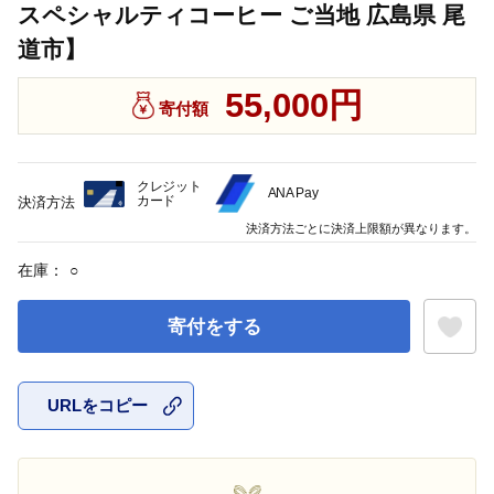
スペシャルティコーヒー ご当地 広島県 尾
道市】
55,000円
寄付額
クレジット
ANA Pay
カード
決済方法
決済方法ごとに決済上限額が異なります。
在庫：
○
寄付をする
URLをコピー
お気に入