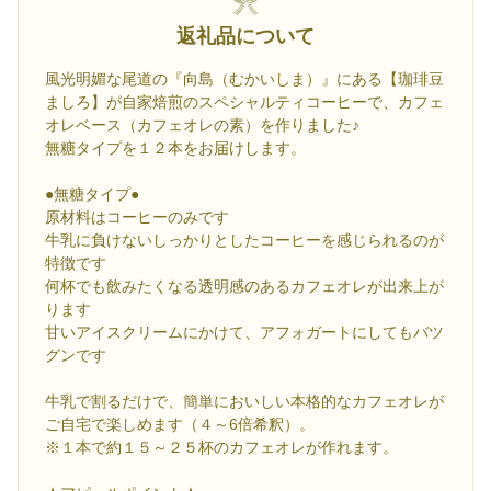
返礼品について
風光明媚な尾道の『向島（むかいしま）』にある【珈琲豆
ましろ】が自家焙煎のスペシャルティコーヒーで、カフェ
オレベース（カフェオレの素）を作りました♪
無糖タイプを１２本をお届けします。
●無糖タイプ●
原材料はコーヒーのみです
牛乳に負けないしっかりとしたコーヒーを感じられるのが
特徴です
何杯でも飲みたくなる透明感のあるカフェオレが出来上が
ります
甘いアイスクリームにかけて、アフォガートにしてもバツ
グンです
牛乳で割るだけで、簡単においしい本格的なカフェオレが
ご自宅で楽しめます（４～6倍希釈）。
※１本で約１５～２５杯のカフェオレが作れます。