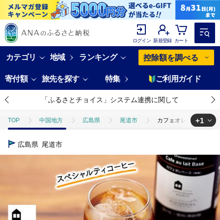
ログイン
新規登録
カート
カテゴリ
地域
ランキング
控除額を調べる
寄付額
旅先を探す
特集
ご利用ガイド
「ふるさとチョイス」システム連携に関して
+1
TOP
中国地方
広島県
尾道市
カフェオレベース １２本
TOP
飲料（酒以外）
ソフトドリンク
コーヒー
カフェ
広島県
尾道市