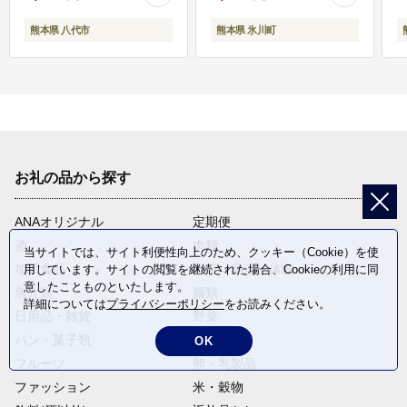
熊本県 八代市
熊本県 氷川町
お礼の品から探す
ANAオリジナル
定期便
酒
肉類
当サイトでは、サイト利便性向上のため、クッキー（Cookie）を使
加工食品
旅行・宿泊・体験
用しています。サイトの閲覧を継続された場合、Cookieの利用に同
意したことものといたします。
魚介類
麺類
詳細については
プライバシーポリシー
をお読みください。
日用品・雑貨
野菜
パン・菓子類
電化製品
OK
フルーツ
卵・乳製品
ファッション
米・穀物