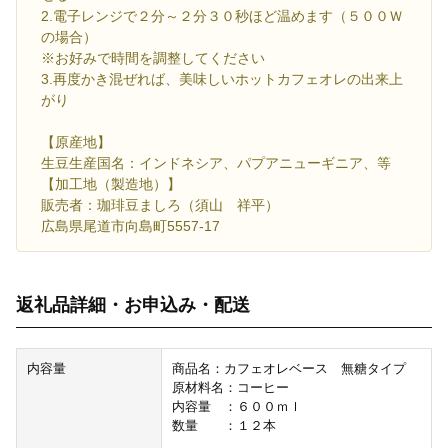
2.電子レンジで２分～２分３０秒ほど温めます（５００Ｗ
の場合）
※お好みで時間を調整してください
3.再度かき混ぜれば、美味しいホットカフェオレの出来上
がり
【原産地】
生豆生産国名：インドネシア、パプアニューギニア、等
【加工地（製造地）】
販売者：珈琲豆ましろ（須山 祥平）
広島県尾道市向島町5557-17
返礼品詳細・お申込み・配送
内容量
商品名：カフェオレベース 無糖タイプ
原材料名：コーヒー
内容量 ：６００ｍｌ
数量 ：１２本