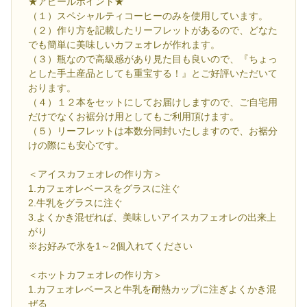
★アピールポイント★
（１）スペシャルティコーヒーのみを使用しています。
（２）作り方を記載したリーフレットがあるので、どなた
でも簡単に美味しいカフェオレが作れます。
（３）瓶なので高級感があり見た目も良いので、『ちょっ
とした手土産品としても重宝する！』とご好評いただいて
おります。
（４）１２本をセットにしてお届けしますので、ご自宅用
だけでなくお裾分け用としてもご利用頂けます。
（５）リーフレットは本数分同封いたしますので、お裾分
けの際にも安心です。
＜アイスカフェオレの作り方＞
1.カフェオレベースをグラスに注ぐ
2.牛乳をグラスに注ぐ
3.よくかき混ぜれば、美味しいアイスカフェオレの出来上
がり
※お好みで氷を1～2個入れてください
＜ホットカフェオレの作り方＞
1.カフェオレベースと牛乳を耐熱カップに注ぎよくかき混
ぜる