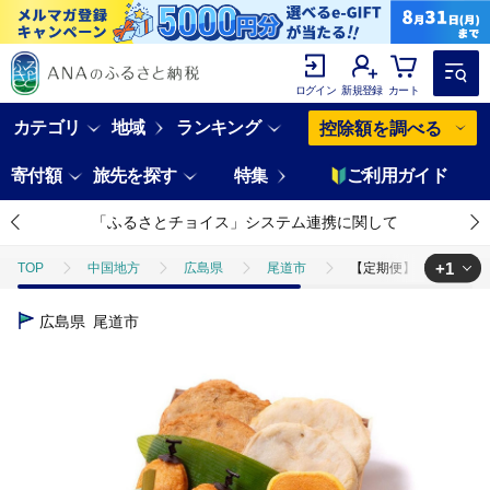
ログイン
新規登録
カート
カテゴリ
地域
ランキング
控除額を調べる
寄付額
旅先を探す
特集
ご利用ガイド
「ふるさとチョイス」システム連携に関して
+1
TOP
中国地方
広島県
尾道市
【定期便】無添加 尾道 
TOP
加工食品
ねりもの
ほかのねりもの
【定期便】無
広島県
尾道市