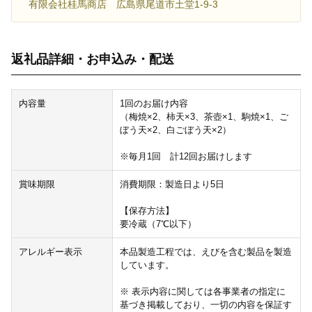
有限会社桂馬商店 広島県尾道市土堂1-9-3
返礼品詳細・お申込み・配送
内容量
1回のお届け内容
（梅焼×2、柿天×3、茶壺×1、駒焼×1、ご
ぼう天×2、白ごぼう天×2）
※毎月1回 計12回お届けします
賞味期限
消費期限：製造日より5日
【保存方法】
要冷蔵（7℃以下）
アレルギー表示
本品製造工程では、えびを含む製品を製造
しています。
※ 表示内容に関しては各事業者の指定に
基づき掲載しており、一切の内容を保証す