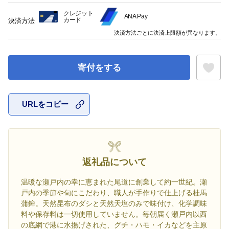
クレジット
ANA Pay
カード
決済方法
決済方法ごとに決済上限額が異なります。
寄付をする
URLをコピー
お気に入
返礼品について
温暖な瀬戸内の幸に恵まれた尾道に創業して約一世紀。瀬
戸内の季節や旬にこだわり、職人が手作りで仕上げる桂馬
蒲鉾。天然昆布のダシと天然天塩のみで味付け、化学調味
料や保存料は一切使用していません。毎朝届く瀬戸内以西
の底網で港に水揚げされた、グチ・ハモ・イカなどを主原