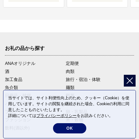
お礼の品から探す
ANAオリジナル
定期便
酒
肉類
加工食品
旅行・宿泊・体験
魚介類
麺類
日用品・雑貨
野菜
当サイトでは、サイト利便性向上のため、クッキー（Cookie）を使
パン・菓子類
電化製品
用しています。サイトの閲覧を継続された場合、Cookieの利用に同
意したことものといたします。
フルーツ
卵・乳製品
詳細については
プライバシーポリシー
をお読みください。
ファッション
米・穀物
飲料(酒以外)
返礼品なし
OK