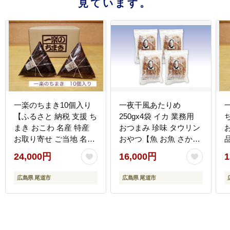
見ています。
一楽のちまき10個入り
一夜干風あたりめ
【ふるさと 納税 支援 ち
250gx4袋 イカ 業務用
まき おこわ 名産 特産
おつまみ 珍味 タウリン
お取り寄せ ご当地 名産
おやつ【魚 お魚 さかな
品 特産品 支援品 尾道
食品 人気 おすすめ 尾道
24,000円
16,000円
1
市】
市】
広島県 尾道市
広島県 尾道市