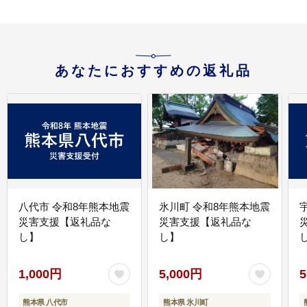
あなたにおすすめの返礼品
八代市 令和8年熊本地震
氷川町 令和8年熊本地震
災害支援【返礼品な
災害支援【返礼品な
し】
し】
し
1,000円
5,000円
5
熊本県 八代市
熊本県 氷川町