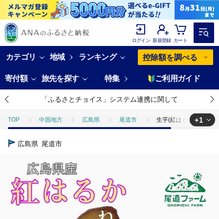
ログイン
新規登録
カート
カテゴリ
地域
ランキング
控除額を調べる
寄付額
旅先を探す
特集
ご利用ガイド
「ふるさとチョイス」システム連携に関して
+1
TOP
中国地方
広島県
尾道市
生芋(紅はるか) 5kg（
TOP
野菜
さつまいも
生芋(紅はるか) 5kg（サイズS～L混
広島県
尾道市