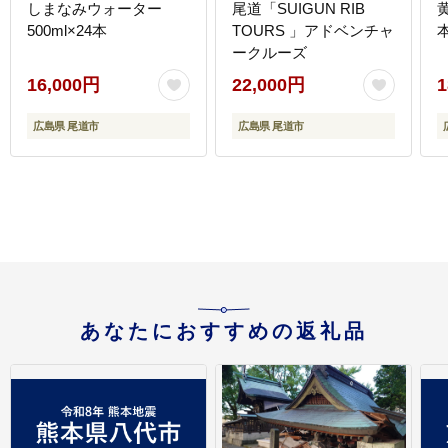
しまなみウォーター
尾道「SUIGUN RIB
黄
500ml×24本
TOURS 」アドベンチャ
ークルーズ
16,000円
22,000円
1
広島県 尾道市
広島県 尾道市
あなたにおすすめの返礼品