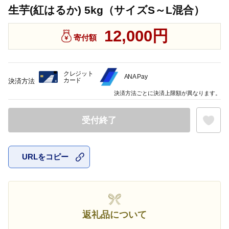
生芋(紅はるか) 5kg（サイズS～L混合）
12,000円
寄付額
クレジット
ANA Pay
カード
決済方法
決済方法ごとに決済上限額が異なります。
受付終了
URLをコピー
お気に入
返礼品について