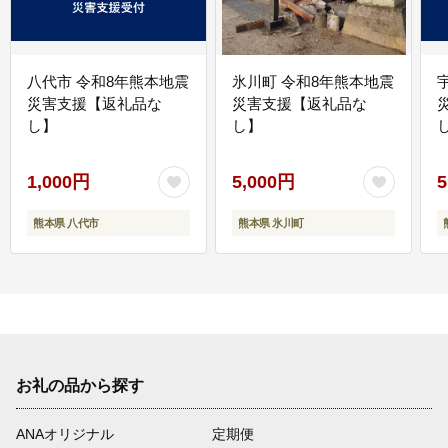
八代市 令和8年熊本地震
氷川町 令和8年熊本地震
災害支援【返礼品な
災害支援【返礼品な
し】
し】
し
1,000円
5,000円
5
熊本県 八代市
熊本県 氷川町
お礼の品から探す
ANAオリジナル
定期便