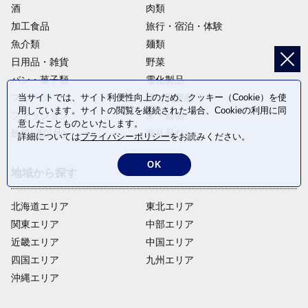
酒
肉類
加工食品
旅行・宿泊・体験
魚介類
麺類
日用品・雑貨
野菜
パン・菓子類
電化製品
当サイトでは、サイト利便性向上のため、クッキー（Cookie）を使
フルーツ
卵・乳製品
用しています。サイトの閲覧を継続された場合、Cookieの利用に同
ファッション
米・穀物
意したことものといたします。
飲料(酒以外)
返礼品なし
詳細については
プライバシーポリシー
をお読みください。
OK
地域から探す
北海道エリア
東北エリア
関東エリア
中部エリア
近畿エリア
中国エリア
四国エリア
九州エリア
沖縄エリア