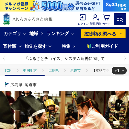
ログイン
新規登録
カート
カテゴリ
地域
ランキング
控除額を調べる
寄付額
旅先を探す
特集
ご利用ガイド
「ふるさとチョイス」システム連携に関して
+1
TOP
中国地方
広島県
尾道市
【本格プラン】ほら貝で
TOP
旅行・宿泊・体験
体験チケット
その他体験チケット
広島県
尾道市