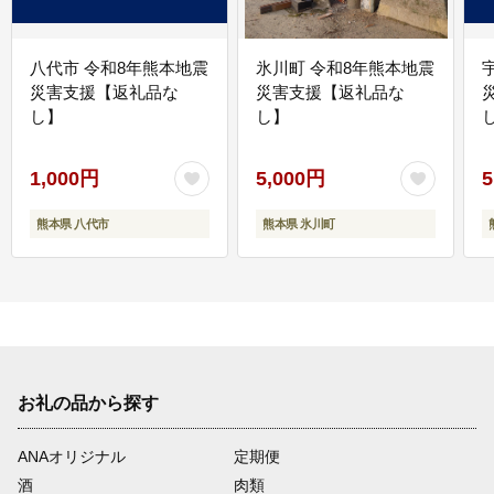
八代市 令和8年熊本地震
氷川町 令和8年熊本地震
災害支援【返礼品な
災害支援【返礼品な
し】
し】
し
1,000円
5,000円
5
熊本県 八代市
熊本県 氷川町
お礼の品から探す
ANAオリジナル
定期便
酒
肉類