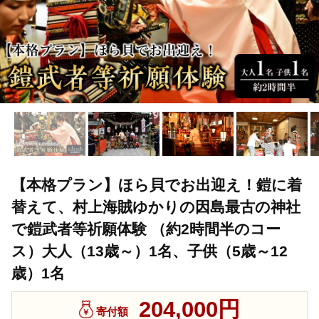
【本格プラン】ほら貝でお出迎え！鎧に着
替えて、村上海賊ゆかりの因島最古の神社
で鎧武者等祈願体験 （約2時間半のコー
ス）大人（13歳～）1名、子供（5歳～12
歳）1名
204,000円
寄付額