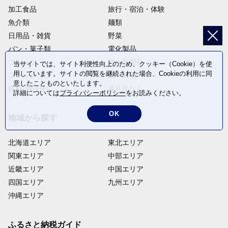
加工食品
旅行・宿泊・体験
魚介類
麺類
日用品・雑貨
野菜
パン・菓子類
電化製品
フルーツ
卵・乳製品
当サイトでは、サイト利便性向上のため、クッキー（Cookie）を使
用しています。サイトの閲覧を継続された場合、Cookieの利用に同
ファッション
米・穀物
意したことものといたします。
飲料(酒以外)
返礼品なし
詳細については
プライバシーポリシー
をお読みください。
OK
地域から探す
北海道エリア
東北エリア
関東エリア
中部エリア
近畿エリア
中国エリア
四国エリア
九州エリア
沖縄エリア
ふるさと納税ガイド