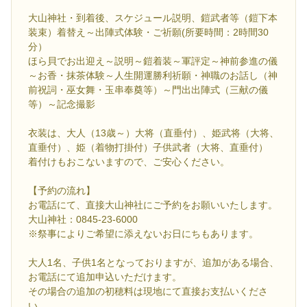
大山神社・到着後、スケジュール説明、鎧武者等（鎧下本
装束）着替え～出陣式体験・ご祈願(所要時間：2時間30
分）
ほら貝でお出迎え～説明～鎧着装～軍評定～神前参進の儀
～お香・抹茶体験～人生開運勝利祈願・神職のお話し（神
前祝詞・巫女舞・玉串奉奠等）～門出出陣式（三献の儀
等）～記念撮影
衣装は、大人（13歳～）大将（直垂付）、姫武将（大将、
直垂付）、姫（着物打掛付）子供武者（大将、直垂付）
着付けもおこないますので、ご安心ください。
【予約の流れ】
お電話にて、直接大山神社にご予約をお願いいたします。
大山神社：0845-23-6000
※祭事によりご希望に添えないお日にちもあります。
大人1名、子供1名となっておりますが、追加がある場合、
お電話にて追加申込いただけます。
その場合の追加の初穂料は現地にて直接お支払いくださ
い。