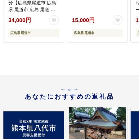
分【広島県尾道市 広島
県 尾道市 広島 尾道 ふ
るさと 納税 支援 ギフト
34,000円
15,000円
1
券 ホテル 旅館 宿 レス
トラン 食事 お食事 宿泊
広島県 尾道市
広島県 尾道市
泊り お泊り 旅行 国内旅
行 トラベル】
あなたにおすすめの返礼品