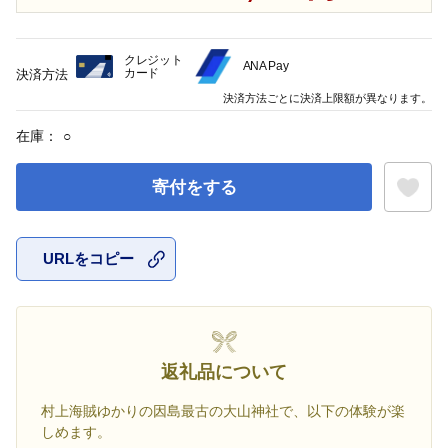
クレジット
ANA Pay
カード
決済方法
決済方法ごとに決済上限額が異なります。
在庫：
○
寄付をする
URLをコピー
お気に入
返礼品について
村上海賊ゆかりの因島最古の大山神社で、以下の体験が楽
しめます。