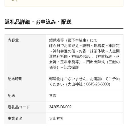
返礼品詳細・お申込み・配送
内容量
鎧武者等（鎧下本装束）にて
ほら貝でお出迎え～説明～鎧着装～軍評定
～神前参進の儀～お香・抹茶体験～人生開
運勝利祈願・神職のお話し（神前祝詞・巫
女舞・玉串奉奠等）～門出出陣式（三献の
儀等）～記念撮影
配送時期
郵送物はございません。お電話にてご予約
ください（大山神社：0845-23-6000）
配送
常温
返礼品コード
34205-DN002
事業者名
大山神社