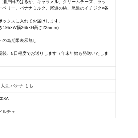
、瀬戸田のはるか、キャラメル、クリームチーズ、ラッ
ーベリー、バナナミルク、尾道の桃、尾道のイチジク×各
ボックスに入れてお届けします。
195×W幅265×H高さ225mm)
トの為期限表示無し
認後、5日程度でお送りします（年末年始も発送いたしま
,大豆,バナナ,もも
C03A
ドルチェ