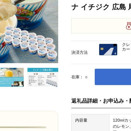
ナ イチジク 広島
クレ
カー
決済方法
在庫：
○
返礼品詳細・お申込み・
内容量
120ml
のレモン