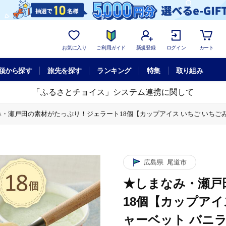
お気に入り
ご利用ガイド
新規登録
ログイン
カート
額から探す
旅先を探す
ランキング
特集
取り組み
「ふるさとチョイス」システム連携に関して
・瀬戸田の素材がたっぷり！ジェラート18個【カップアイス いちご いちごみるく
ス いちご いちごみるく レモン シャーベット バニラ 抹茶 キャラメル みかん
ス いちご いちごみるく レモン シャーベット バニラ 抹茶 キャラメル みかん
広島県
尾道市
★しまなみ・瀬戸
18個【カップアイ
ャーベット バニラ