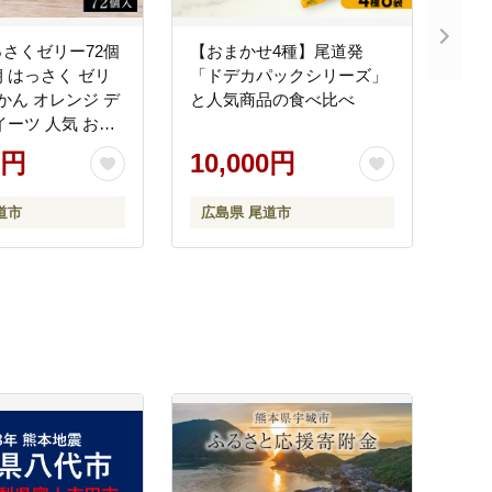
さくゼリー72個
【おまかせ4種】尾道発
 はっさく ゼリ
「ドデカパックシリーズ」
みかん オレンジ デ
と人気商品の食べ比べ
イーツ 人気 おす
県 尾道市】
0円
10,000円
道市
広島県 尾道市