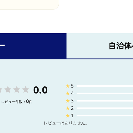
ー
自治体
★
5
0.0
★
4
★
3
0
レビュー件数：
件
★
2
★
1
レビューはありません。