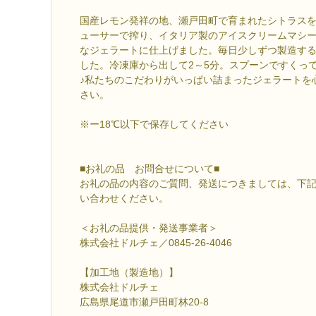
国産レモン発祥の地、瀬戸田町で育まれたシトラス
ューサーで搾り、イタリア製のアイスクリームマシ
なジェラートに仕上げました。毎日少しずつ製造す
した。冷凍庫から出して2～5分。スプーンですくっ
♪私たちのこだわりがいっぱい詰まったジェラートを
さい。
※ー18℃以下で保存してください
■お礼の品 お問合せについて■
お礼の品の内容のご質問、発送につきましては、下
い合わせください。
＜お礼の品提供・発送事業者＞
株式会社ドルチェ／0845-26-4046
【加工地（製造地）】
株式会社ドルチェ
広島県尾道市瀬戸田町林20-8