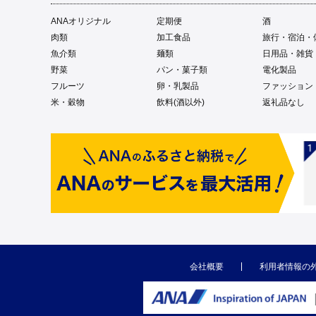
ANAオリジナル
定期便
酒
肉類
加工食品
旅行・宿泊・
魚介類
麺類
日用品・雑貨
野菜
パン・菓子類
電化製品
フルーツ
卵・乳製品
ファッション
米・穀物
飲料(酒以外)
返礼品なし
会社概要
利用者情報の