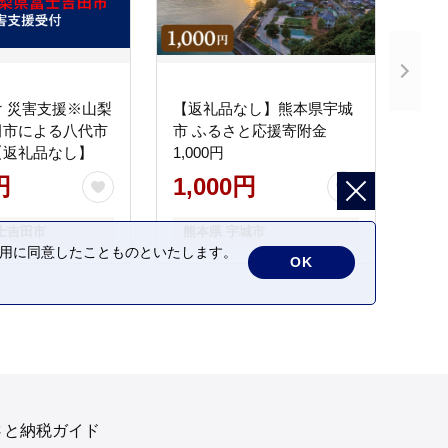
 災害支援※山梨
【返礼品なし】熊本県宇城
田市による八代市
市 ふるさと応援寄附金
【返礼品なし】
1,000円
円
1,000円
士吉田市
熊本県 宇城市
の利用に同意したことものといたします。
OK
さと納税ガイド