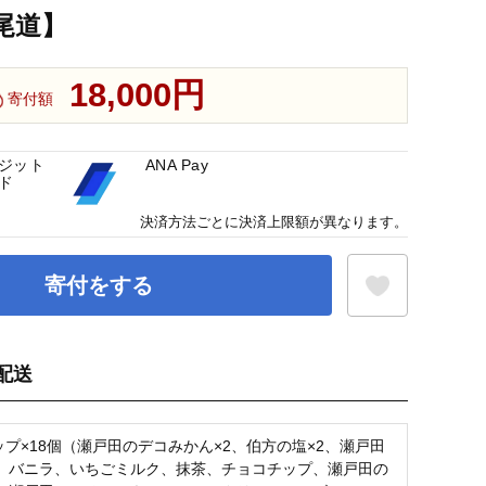
 尾道】
18,000円
寄付額
ジット
ANA Pay
ド
決済方法ごとに決済上限額が異なります。
寄付をする
配送
お気に入り登録
カップ×18個（瀬戸田のデコみかん×2、伯方の塩×2、瀬戸田
、バニラ、いちごミルク、抹茶、チョコチップ、瀬戸田の