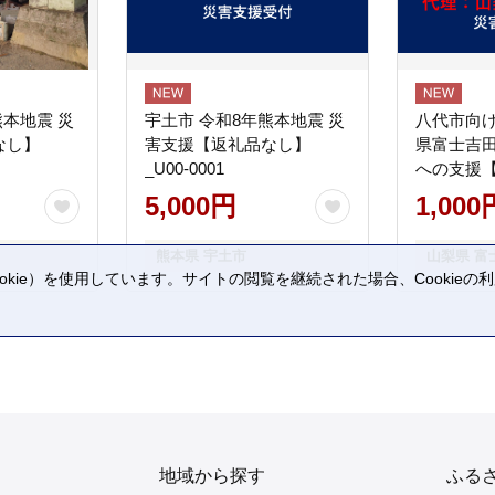
熊本地震 災
宇土市 令和8年熊本地震 災
八代市向け
なし】
害支援【返礼品なし】
県富士吉
_U00-0001
への支援
5,000円
1,000
熊本県 宇土市
山梨県 富
kie）を使用しています。サイトの閲覧を継続された場合、Cookie
。
地域から探す
ふる