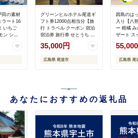
戸田の素材
グリーンヒルホテル尾道ギ
因島のはっ
ラート16
フト券12000点相当分【旅
入り【八朔
 いちご
行 トラベル クーポン 宿泊
ー 柑橘 
モン シャ
宿泊券 旅行券 せとうち 瀬
ザート ス
抹茶 キャ
戸内 広島県 尾道】
すめ 広島
35,000円
55,00
 バナナ イ
道】
広島県 尾道市
広島県 尾
あなたにおすすめの返礼品