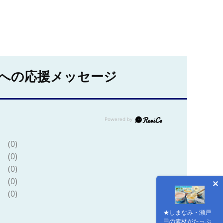
への応援メッセージ
(0)
(0)
(0)
(0)
(0)
★しまなみ・瀬戸
田の素材がたっぷ