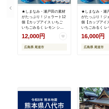
★しまなみ・瀬戸田の素材
★しまなみ・瀬
がたっぷり！ジェラート12
がたっぷり！ジェ
個【カップアイス いちご
個【カップアイス
いちごみるく レモン シャ
いちごみるく レ
ーベット バニラ 抹茶 キャ
ーベット バニラ 
12,000円
16,000円
ラメル みかん 桃 バナナ イ
ラメル みかん 桃
チジク 広島 尾道】
チジク 広島 尾
広島県 尾道市
広島県 尾道市