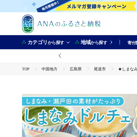
カテゴリ
地域
から探す
から探す
寄付
TOP
中国地方
広島県
尾道市
★しまなみ
TOP
パン・菓子類
洋菓子
ほかの洋菓子
★しまなみ・瀬戸田の素材がたっぷり！ジェラート18個【カップアイ
TOP
卵・乳製品
アイスクリーム
★しまなみ・瀬戸田の素材がたっぷり！ジェラート18個【カップアイ