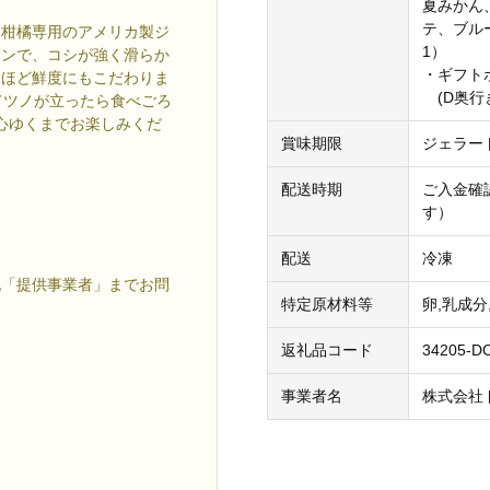
夏みかん
テ、ブル
を柑橘専用のアメリカ製ジ
1）
ーンで、コシが強く滑らか
・ギフト
るほど鮮度にもこだわりま
(D奥行き
てツノが立ったら食べごろ
心ゆくまでお楽しみくだ
賞味期限
ジェラー
配送時期
ご入金確
す）
配送
冷凍
記「提供事業者」までお問
特定原材料等
卵,乳成分
返礼品コード
34205-D
事業者名
株式会社