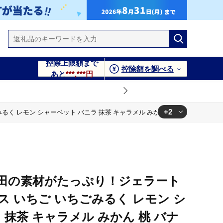
控除上限額まで
控除額を調べる
あと
***,***円
+2
 レモン シャーベット バニラ 抹茶 キャラメル みかん 桃 バナナ イチジク
 桃 バナナ イチジク 広島 尾道】
 桃 バナナ イチジク 広島 尾道】
田の素材がたっぷり！ジェラート
ス いちご いちごみるく レモン シ
 抹茶 キャラメル みかん 桃 バナ