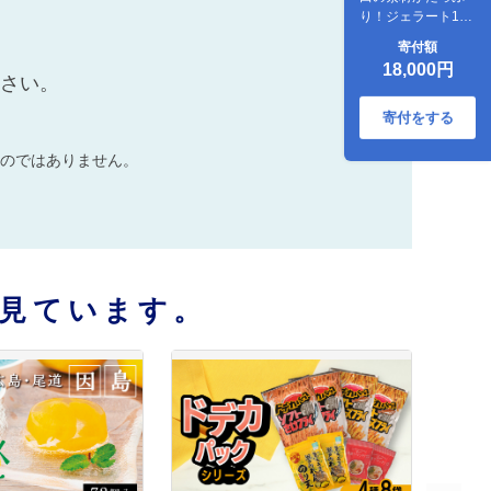
り！ジェラート18
個【カップアイス
寄付額
いちご いちごみる
18,000円
く レモン シャーベ
ださい。
ット バニラ 抹茶 キ
ャラメル みかん 桃
寄付をする
バナナ イチジク 広
島 尾道】
のではありません。
見ています。