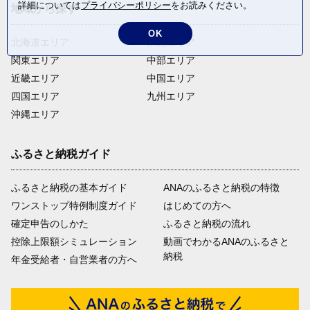
詳細については
プライバシーポリシー
をお読みください。
地域から探す
OK
北海道エリア
東北エリア
関東エリア
中部エリア
近畿エリア
中国エリア
四国エリア
九州エリア
沖縄エリア
ふるさと納税ガイド
ふるさと納税の基本ガイド
ANAのふるさと納税の特徴
ワンストップ特例制度ガイド
はじめての方へ
確定申告のしかた
ふるさと納税の流れ
控除上限額シミュレーション
動画でわかるANAのふるさと
納税
年金受給者・自営業者の方へ