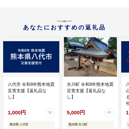
あなたにおすすめの返礼品
八代市 令和8年熊本地震
氷川町 令和8年熊本地震
災害支援【返礼品な
災害支援【返礼品な
し】
し】
1,000円
5,000円
1
熊本県 八代市
熊本県 氷川町