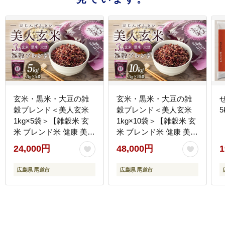
玄米・黒米・大豆の雑
玄米・黒米・大豆の雑
穀ブレンド＜美人玄米
穀ブレンド＜美人玄米
5
1kg×5袋＞【雑穀米 玄
1kg×10袋＞【雑穀米 玄
米 ブレンド米 健康 美容
米 ブレンド米 健康 美容
お米 ごはん 広島 食物繊
お米 ごはん 広島 食物繊
24,000円
48,000円
1
維 大豆イソフラボン 人
維 大豆イソフラボン 人
気 おすすめ 尾道市】
気 おすすめ 尾道市】
広島県 尾道市
広島県 尾道市