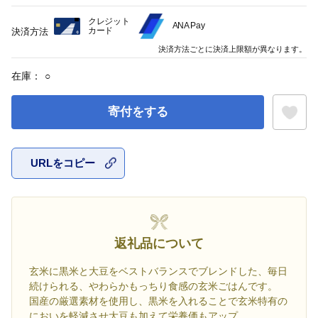
クレジット
ANA Pay
カード
決済方法
決済方法ごとに決済上限額が異なります。
在庫：
○
寄付をする
URLをコピー
お気に入
返礼品について
玄米に黒米と大豆をベストバランスでブレンドした、毎日
続けられる、やわらかもっちり食感の玄米ごはんです。
国産の厳選素材を使用し、黒米を入れることで玄米特有の
においを軽減させ大豆も加えて栄養価もアップ。