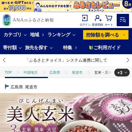
ログイン
新規登録
カート
カテゴリ
地域
ランキング
控除額を調べる
寄付額
旅先を探す
特集
ご利用ガイド
「ふるさとチョイス」システム連携に関して
+3
TOP
中国地方
広島県
尾道市
玄米・黒米・大豆の雑穀ブ
TOP
野菜
豆
玄米・黒米・大豆の雑穀ブレンド＜美人玄米1kg×
広島県
尾道市
TOP
米・穀物
米
玄米
玄米・黒米・大豆の雑穀ブレンド
TOP
米・穀物
ほかの穀物加工品
玄米・黒米・大豆の雑穀ブレ