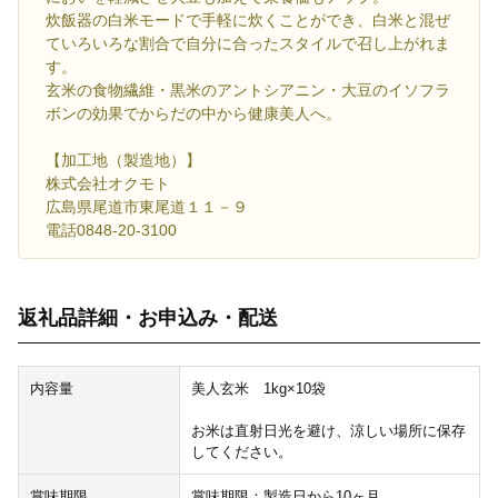
炊飯器の白米モードで手軽に炊くことができ、白米と混ぜ
ていろいろな割合で自分に合ったスタイルで召し上がれま
す。
玄米の食物繊維・黒米のアントシアニン・大豆のイソフラ
ボンの効果でからだの中から健康美人へ。
【加工地（製造地）】
株式会社オクモト
広島県尾道市東尾道１１－９
電話0848-20-3100
返礼品詳細・お申込み・配送
内容量
美人玄米 1kg×10袋
お米は直射日光を避け、涼しい場所に保存
してください。
賞味期限
賞味期限：製造日から10ヶ月