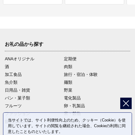
お礼の品から探す
ANAオリジナル
定期便
酒
肉類
加工食品
旅行・宿泊・体験
魚介類
麺類
日用品・雑貨
野菜
パン・菓子類
電化製品
フルーツ
卵・乳製品
ファッション
米・穀物
当サイトでは、サイト利便性向上のため、クッキー（Cookie）を使
飲料(酒以外)
返礼品なし
用しています。サイトの閲覧を継続された場合、Cookieの利用に同
意したことものといたします。