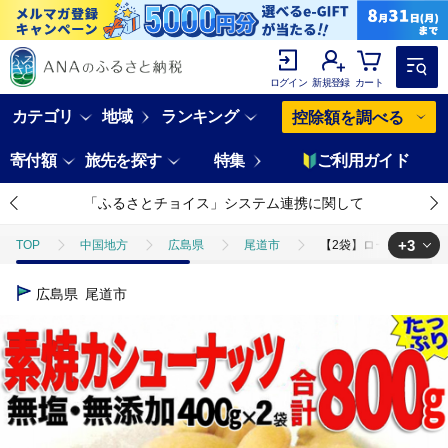
ログイン
新規登録
カート
カテゴリ
地域
ランキング
控除額を調べる
寄付額
旅先を探す
特集
ご利用ガイド
「ふるさとチョイス」システム連携に関して
+3
TOP
中国地方
広島県
尾道市
【2袋】ローストカシュー
TOP
パン・菓子類
和菓子
ほかの和菓子
【2袋】ロー
広島県
尾道市
TOP
パン・菓子類
洋菓子
焼き菓子
【2袋】ロースト
TOP
パン・菓子類
洋菓子
ほかの洋菓子
【2袋】ロー