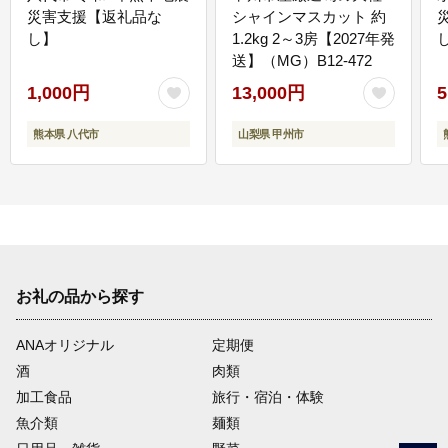
災害支援【返礼品な
シャインマスカット 約
し】
1.2kg 2～3房【2027年発
送】（MG）B12-472
1,000円
13,000円
5
熊本県 八代市
山梨県 甲州市
お礼の品から探す
ANAオリジナル
定期便
酒
肉類
加工食品
旅行・宿泊・体験
魚介類
麺類