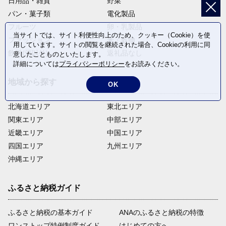
日用品・雑貨
野菜
パン・菓子類
電化製品
フルーツ
卵・乳製品
当サイトでは、サイト利便性向上のため、クッキー（Cookie）を使
ファッション
米・穀物
用しています。サイトの閲覧を継続された場合、Cookieの利用に同
飲料(酒以外)
返礼品なし
意したことものといたします。
詳細については
プライバシーポリシー
をお読みください。
地域から探す
OK
北海道エリア
東北エリア
関東エリア
中部エリア
近畿エリア
中国エリア
四国エリア
九州エリア
沖縄エリア
ふるさと納税ガイド
ふるさと納税の基本ガイド
ANAのふるさと納税の特徴
ワンストップ特例制度ガイド
はじめての方へ