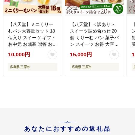
【八天堂】ミニくりー
【八天堂】＜訳あり＞
むパン大容量セット 18
スイーツ詰め合わせ 20
個入り スイーツ ギフト
個 くりーむ パン 菓子パ
お中元 お歳暮 贈答 お菓
ン スイーツ お得 大容量
子 詰合せ お菓子 手土産
個包装 冷凍 人気 おすす
10,000円
15,000円
1
甘いもの プレゼント
め 子どもが喜ぶ ご当地
015020
スイーツパン クリーム
広島県 三原市
広島県 三原市
パン ギフト 八天堂訳あ
り 菓子 話題 ランキング
高評価 広島県三原市
015010
県
あなたにおすすめの返礼品