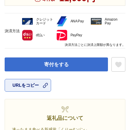
クレジット
Amazon
ANA Pay
カード
Pay
決済方法
d払い
PayPay
決済方法ごとに決済上限額が異なります。
寄付をする
URLをコピー
お気に入
返礼品について
凍ったまま食べる新感覚「くりーむパン」。