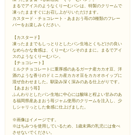
まるでアイスのようなくりーむパンは、特製のクリームで
凍ったまますぐにお召し上がりいただけます。
カスタード・チョコレート・あまおう苺の3種類のフレー
バーをお楽しみください。
【カスタード】
凍ったままでもしっとりとしたパン生地とくちどけの良い
なめらかな食感は、くりーむパンそのままに。まるでアイ
スのようなくりーむパン。
【チョコレート】
ミルクチョコレートに重厚感のあるガーナ産カカオ豆、洋
酒のような香りのドミニカ産カカオ豆をカカオホイップに
混ぜ合わせました。馴染み深く深みのある仕上がりです。
【あまおう苺】
ふんわりとしたパン生地に中心には酸味と程よい甘みのあ
る福岡県産あまおう苺ジャム使用のクリームを注入し、少
しシャリっとした食感に仕上げました。
※画像はイメージです。
※はちみつを使用しているため、1歳未満の乳児には食べ
させないでください。