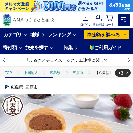
ログイン
新規登録
カート
カテゴリ
地域
ランキング
控除額を調べる
寄付額
旅先を探す
特集
ご利用ガイド
「ふるさとチョイス」システム連携に関して
+3
TOP
中国地方
広島県
三原市
【八天堂】まるでアイスな
TOP
パン・菓子類
パン
【八天堂】まるでアイスなくりーむパン
広島県
三原市
TOP
パン・菓子類
洋菓子
【八天堂】まるでアイスなくりーむパ
TOP
パン・菓子類
洋菓子
ほかの洋菓子
【八天堂】ま