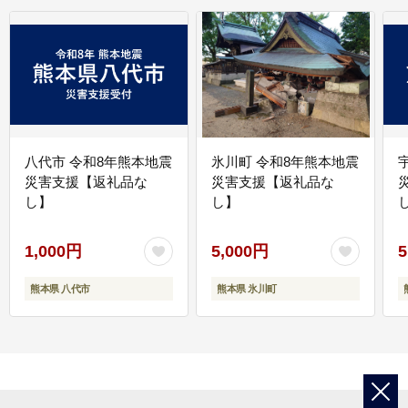
八代市 令和8年熊本地震
氷川町 令和8年熊本地震
災害支援【返礼品な
災害支援【返礼品な
し】
し】
し
1,000円
5,000円
5
熊本県 八代市
熊本県 氷川町