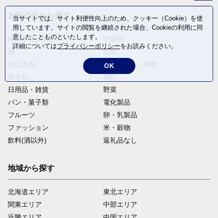
お礼の品から探す
当サイトでは、サイト利便性向上のため、クッキー（Cookie）を使
用しています。サイトの閲覧を継続された場合、Cookieの利用に同
意したことものといたします。
ANAオリジナル
定期便
詳細については
プライバシーポリシー
をお読みください。
酒
肉類
加工食品
旅行・宿泊・体験
OK
魚介類
麺類
日用品・雑貨
野菜
パン・菓子類
電化製品
フルーツ
卵・乳製品
ファッション
米・穀物
飲料(酒以外)
返礼品なし
地域から探す
北海道エリア
東北エリア
関東エリア
中部エリア
近畿エリア
中国エリア