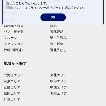
ANAオリジナル
定期便
意したことものといたします。
酒
肉類
詳細については
プライバシーポリシー
をお読みください。
加工食品
旅行・宿泊・体験
OK
魚介類
麺類
日用品・雑貨
野菜
パン・菓子類
電化製品
フルーツ
卵・乳製品
ファッション
米・穀物
飲料(酒以外)
返礼品なし
地域から探す
北海道エリア
東北エリア
関東エリア
中部エリア
近畿エリア
中国エリア
四国エリア
九州エリア
沖縄エリア