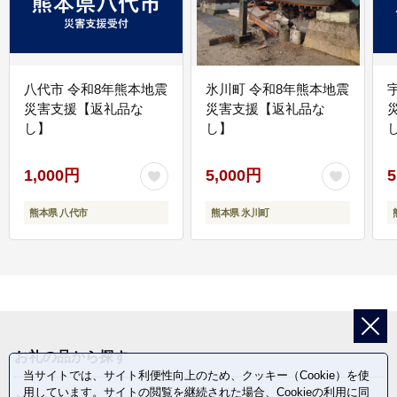
八代市 令和8年熊本地震
氷川町 令和8年熊本地震
災害支援【返礼品な
災害支援【返礼品な
し】
し】
し
1,000円
5,000円
5
熊本県 八代市
熊本県 氷川町
お礼の品から探す
当サイトでは、サイト利便性向上のため、クッキー（Cookie）を使
用しています。サイトの閲覧を継続された場合、Cookieの利用に同