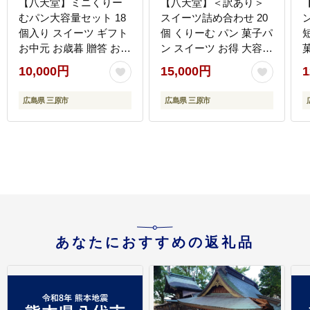
【八天堂】ミニくりー
【八天堂】＜訳あり＞
むパン大容量セット 18
スイーツ詰め合わせ 20
個入り スイーツ ギフト
個 くりーむ パン 菓子パ
お中元 お歳暮 贈答 お菓
ン スイーツ お得 大容量
子 詰合せ お菓子 手土産
個包装 冷凍 人気 おすす
10,000円
15,000円
1
甘いもの プレゼント
め 子どもが喜ぶ ご当地
015020
スイーツパン クリーム
広島県 三原市
広島県 三原市
パン ギフト 八天堂訳あ
り 菓子 話題 ランキング
高評価 広島県三原市
015010
県
あなたにおすすめの返礼品