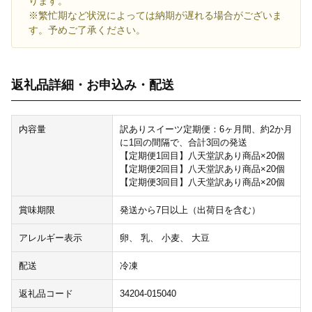
ります。
※繁忙期など状況によっては納期が遅れる場合がございま
す。予めご了承ください。
返礼品詳細・お申込み・配送
内容量
訳ありスイーツ定期便：6ヶ月間、約2か月
に1回の間隔で、合計3回の発送
【定期便1回目】八天堂訳あり商品×20個
【定期便2回目】八天堂訳あり商品×20個
【定期便3回目】八天堂訳あり商品×20個
賞味期限
発送から7日以上（出荷日を含む）
アレルギー表示
卵、 乳、 小麦、 大豆
配送
冷凍
返礼品コード
34204-015040