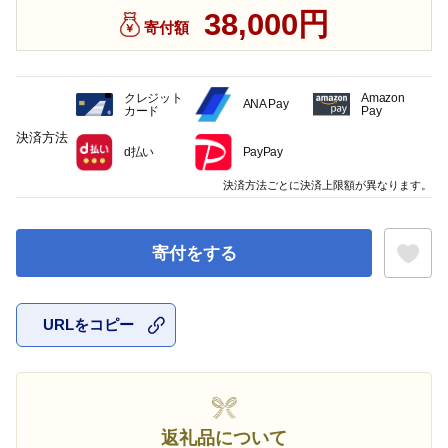
38,000円
寄付額
クレジット
Amazon
ANA Pay
カード
Pay
決済方法
d払い
PayPay
決済方法ごとに決済上限額が異なります。
寄付をする
URLをコピー
お気に入
返礼品について