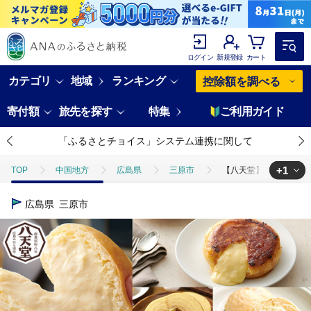
ログイン
新規登録
カート
カテゴリ
地域
ランキング
控除額を調べる
寄付額
旅先を探す
特集
ご利用ガイド
「ふるさとチョイス」システム連携に関して
+1
TOP
中国地方
広島県
三原市
【八天堂】《6か月定期便
TOP
パン・菓子類
パン
【八天堂】《6か月定期便・全3回お届
広島県
三原市