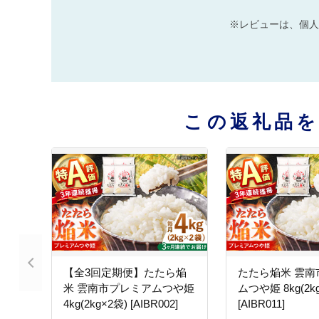
※レビューは、個人
この返礼品
【全3回定期便】たたら焔
たたら焔米 雲南
米 雲南市プレミアムつや姫
ムつや姫 8kg(2k
4kg(2kg×2袋) [AIBR002]
[AIBR011]