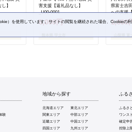
なし】
害支援【返礼品なし】
県富士吉
_U00-0001
への支援
5,000円
1,000
kie）を使用しています。サイトの閲覧を継続された場合、Cookie
。
熊本県 宇土市
山梨県 富
地域から探す
ふる
北海道エリア
東北エリア
ふるさ
体験
関東エリア
中部エリア
ワンス
近畿エリア
中国エリア
確定申
四国エリア
九州エリア
控除上