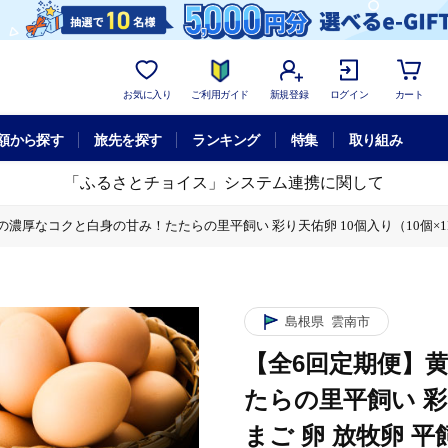
お気に入り
ご利用ガイド
新規登録
ログイン
カート
額から探す
旅先を探す
ランキング
特集
取り組み
「ふるさとチョイス」システム連携に関して
濃厚なコクと白身の甘み！たたらの里平飼い 彩り天佑卵 10個入り（10個×1P）
彩り天佑卵 10個入り（10個×1P）たまご 卵 放牧卵 平飼い卵 新鮮 国
彩り天佑卵 10個入り（10個×1P）たまご 卵 放牧卵 平飼い卵 新鮮 国
島根県
雲南市
【全6回定期便】
たらの里平飼い 彩
まご 卵 放牧卵 平