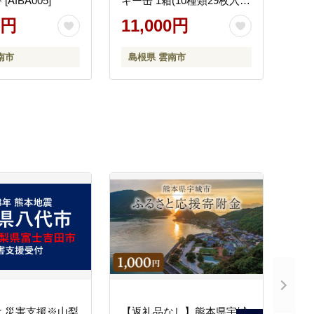
AIBA005]
キー缶 1箱(10種類29枚入
り) お菓子 スイーツ 焼き菓
0円
11,000円
子 クッキー 島根県雲南市/
有限会社 簸上堂 [AIDA003]
南市
島根県 雲南市
 災害支援※山梨
【返礼品なし】熊本県宇城