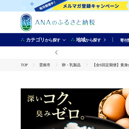
カテゴリ
地域
から探す
から探す
寄付
TOP
雲南市
卵・乳製品
【全6回定期便】黄身の
TOP
卵・乳製品
【全6回定期便】黄身の濃厚なコクと白身の甘み！たたらの里平飼い 
[AIDL008]
TOP
卵・乳製品
卵
【全6回定期便】黄身の濃厚なコクと白身の甘み！たたらの里平飼い 
[AIDL008]