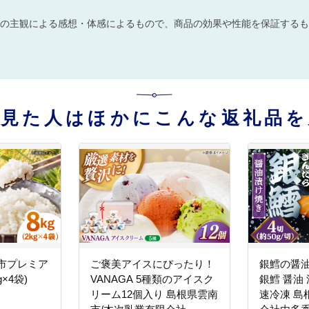
の主観による感想・体感によるもので、商品の効果や性能を保証するも
を見た人はほかにこんな返礼品を
市プレミア
ご褒美アイスにぴったり！
銀鱈の醤油
g×4袋)
VANAGA 5種類のアイスク
銀鱈 醤油
リーム12個入り 島根県雲南
速冷凍 島