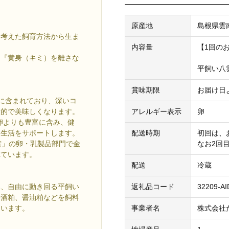
。
原産地
島根県雲
に考えた飼育方法から生ま
内容量
【1回の
！『黄身（キミ）を離さな
平飼い八雲
賞味期限
お届け日
に含まれており、深いコ
アレルギー表示
卵
康的で美味しくなります。
卵よりも豊富に含み、健
配送時期
初回は、
食生活をサポートします。
なお2回
大賞」の卵・乳製品部門で金
れています。
配送
冷蔵
返礼品コード
32209-AI
み、自由に動き回る平飼い
や酒粕、醤油粕などを飼料
事業者名
株式会社
ています。