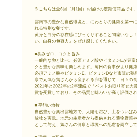
※こちらは全6回（月1回）お届けの定期便商品です
雲南市の豊かな自然環境と、にわとりの健康を第一
れる特別な卵です。
黄身と白身の存在感にびっくりすること間違いなし
い、白身の包容力』をぜひ感じてください。
■臭みゼロ、コクと旨み
一般的な卵と比べ、必須アミノ酸やビタミンEが豊富
クと豊かな風味を楽しめます。毎日の食事がより健
必須アミノ酸やビタミンE、ビタミンDなど市販の鶏
康で元気な鶏さんから産まれる卵を通じて、日々の
2021年と2022年の2年連続で「ベストお取り寄せ
賞を受賞しており、その品質と味わいが高く評価さ
■ 平飼い放牧
自然豊かな奥出雲地方で、太陽を浴び、土をついば
放牧を実践。地元の生産者から提供される葉物野菜
として与え、鶏さんの健康と環境への配慮を両立し