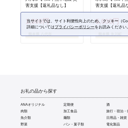
害支援【返礼品なし】
害支援【返礼品
1,000円
5,000円
当サイトでは、サイト利便性向上のため、クッキー（Coo
詳細については
プライバシーポリシー
をお読みください
熊本県 八代市
熊本県 氷川町
お礼の品から探す
ANAオリジナル
定期便
酒
肉類
加工食品
旅行・宿泊・
魚介類
麺類
日用品・雑貨
野菜
パン・菓子類
電化製品