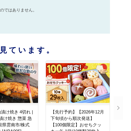
のではありません。
見ています。
漬け焼き 4切れ |
【先行予約】【2026年12月
 漬け焼き 惣菜 急
下旬頃から順次発送】
根県雲南市/株式
【100個限定】おせちクッ