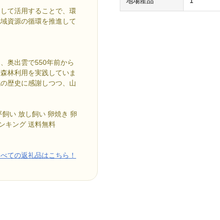
地場産品
1
として活用することで、環
地域資源の循環を推進して
、奥出雲で550年前から
な森林利用を実践していま
域の歴史に感謝しつつ、山
平飼い 放し飼い 卵焼き 卵
ランキング 送料無料
すべての返礼品はこちら！