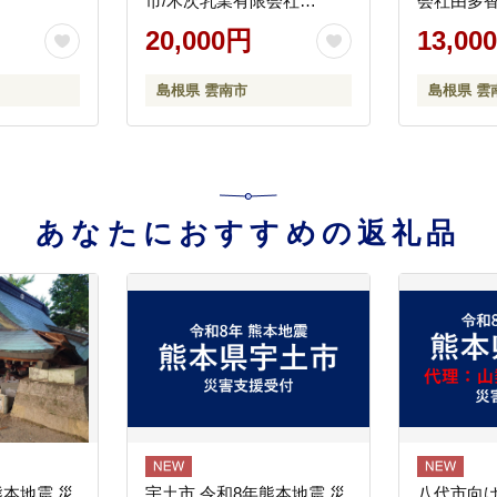
市/木次乳業有限会社
会社由多香 [
[AIBH008]
20,000円
13,00
島根県 雲南市
島根県 雲
あなたにおすすめの返礼品
熊本地震 災
宇土市 令和8年熊本地震 災
八代市向け