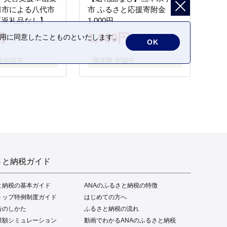
田市による八代市
市 ふるさと応援寄附金
【返礼品なし】
1,000円
円
1,000円
の利用に同意したことものといたします。
OK
士吉田市
熊本県 宇城市
さと納税ガイド
と納税の基本ガイド
ANAのふるさと納税の特徴
トップ特例制度ガイド
はじめての方へ
告のしかた
ふるさと納税の流れ
限額シミュレーション
動画でわかるANAのふるさと納税