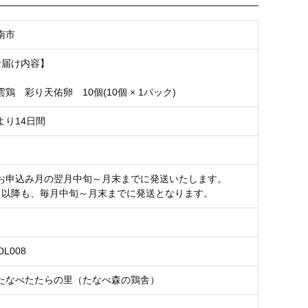
南市
お届け内容】
鶏 彩り天佑卵 10個(10個 × 1パック)
より14日間
お申込み月の翌月中旬～月末までに発送いたします。
目以降も、毎月中旬～月末までに発送となります。
DL008
たなべたたらの里（たなべ森の鶏舎）