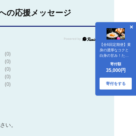
への応援メッセージ
【全6回定期便】黄
身の濃厚なコクと
(0)
白身の甘み！たた
(0)
らの里平飼い 彩り
寄付額
天佑卵 10個入り
(0)
35,000円
（10個×1P）たま
(0)
ご 卵 放牧卵 平飼い
卵 新鮮 国産 島根県
(0)
寄付をする
雲南市/株式会社た
なべたたらの里
（たなべ森の鶏
舎） [AIDL008]
ださい。