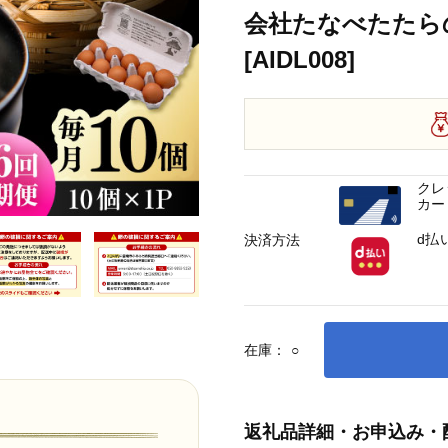
会社たなべたたら
[AIDL008]
クレ
カー
d払
決済方法
在庫：
○
返礼品詳細・お申込み・