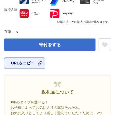
ANA Pay
カード
Pay
決済方法
d払い
PayPay
決済方法ごとに決済上限額が異なります。
在庫：
○
寄付をする
URLをコピー
お気に入
返礼品について
■車のタイプを選べる！
お子様によってお気に入りの車はそれぞれ。
お気に入りとしてより楽しく遊んでいただくために、2つ