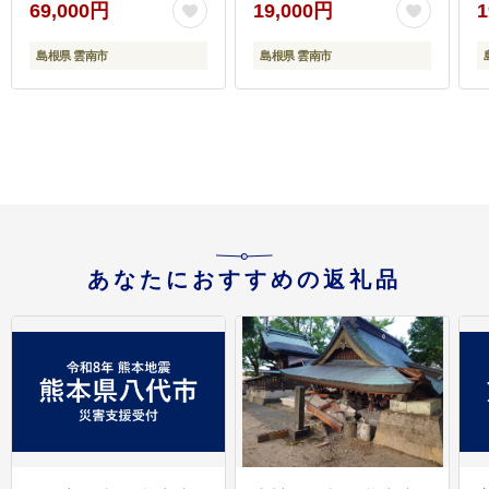
69,000円
19,000円
1
ルインワンセラム 島根
風味）ソイ 筋トレ 健康
ア
県雲南市/サントリーウ
セット 島根県雲南市/株
島根県 雲南市
島根県 雲南市
エルネス株式会社
式会社アルプロン
[AIDJ011]
[AIAL118]
あなたにおすすめの返礼品