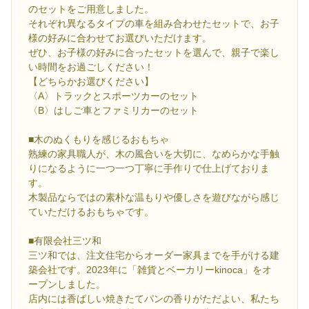
のセットをご用意しました。
それぞれ異なるタイプの車を組み合わせたセットで、お子
様の好みに合わせてお選びいただけます。
ぜひ、お子様の好みに合ったセットを選んで、親子で楽し
い時間をお過ごしください！
【どちらかお選びください】
〈A〉トラックとスポーツカーのセット
〈B〉はしご車とファミリカーのセット
■木のぬくもりを感じるおもちゃ
熟練の家具職人が、木の風合いを大切に、なめらかな手触
りになるように一つ一つ丁寧に手作りで仕上げておりま
す。
木製品ならではの素朴な温もりや優しさを遊びながら感じ
ていただけるおもちゃです。
■有限会社三ツ和
三ツ和では、注文住宅からオーダー家具までを手がける建
築会社です。2023年に「雑貨とベーカリーkinoca」をオ
ープンしました。
店内には香ばしい焼きたてパンの香りがただよい、私たち