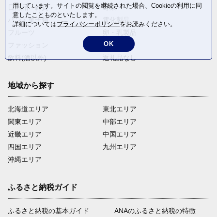
用しています。サイトの閲覧を継続された場合、Cookieの利用に同
日用品・雑貨
野菜
意したことものといたします。
パン・菓子類
電化製品
詳細については
プライバシーポリシー
をお読みください。
フルーツ
卵・乳製品
OK
ファッション
米・穀物
飲料(酒以外)
返礼品なし
地域から探す
北海道エリア
東北エリア
関東エリア
中部エリア
近畿エリア
中国エリア
四国エリア
九州エリア
沖縄エリア
ふるさと納税ガイド
ふるさと納税の基本ガイド
ANAのふるさと納税の特徴