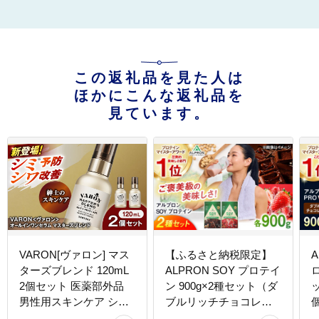
この返礼品を見た人は
ほかにこんな返礼品を
見ています。
VARON[ヴァロン] マス
【ふるさと納税限定】
A
ターズブレンド 120mL
ALPRON SOY プロテイ
2個セット 医薬部外品
ン 900g×2種セット（ダ
男性用スキンケア シミ
ブルリッチチョコレー
予防(※)・シワ改善オー
ト風味・ストロベリー