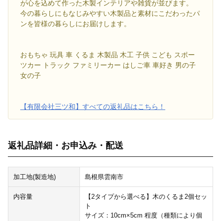
が心を込めて作った木製インテリアや雑貨が並びます。
今の暮らしにもなじみやすい木製品と素材にこだわったパ
ンを皆様の暮らしにお届けします。
おもちゃ 玩具 車 くるま 木製品 木工 子供 こども スポー
ツカー トラック ファミリーカー はしご車 車好き 男の子
女の子
【有限会社三ツ和】すべての返礼品はこちら！
返礼品詳細・お申込み・配送
加工地(製造地)
島根県雲南市
内容量
【2タイプから選べる】木のくるま2個セッ
ト
サイズ：10cm×5cm 程度（種類により個