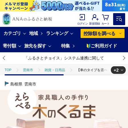
ログイン
新規登録
カート
カテゴリ
地域
ランキング
控除額を調べる
寄付額
旅先を探す
特集
ご利用ガイド
「ふるさとチョイス」システム連携に関して
+2
TOP
雲南市
雑貨・日用品
【車のタイプを選べる！】家具職人が
TOP
日用品・雑貨
【車のタイプを選べる！】家具職人が作った 木のくる
島根県
雲南市
TOP
日用品・雑貨
ほかの雑貨・日用品
【車のタイプを選べる