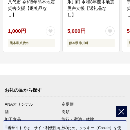
八代市 令和8年熊本地震
氷川町 令和8年熊本地震
災害支援【返礼品な
災害支援【返礼品な
し】
し】
し
1,000円
5,000円
5
熊本県 八代市
熊本県 氷川町
お礼の品から探す
ANAオリジナル
定期便
酒
肉類
加工食品
旅行・宿泊・体験
魚介類
麺類
当サイトでは、サイト利便性向上のため、クッキー（Cookie）を使