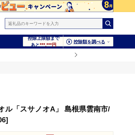
控除上限額まで
控除額を調べる
あと
***,***円
オル「スサノオA」 島根県雲南市/
6]