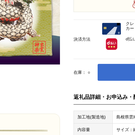
クレ
カー
d払
決済方法
在庫：
○
返礼品詳細・お申込み・
加工地(製造地)
島根県雲
内容量
サイズ：縦