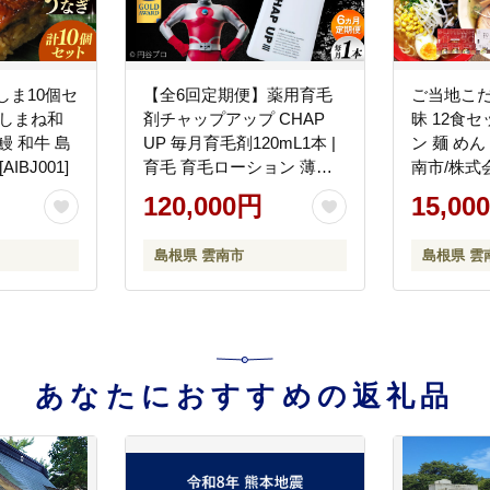
しま10個セ
【全6回定期便】薬用育毛
ご当地こ
+しまね和
剤チャップアップ CHAP
昧 12食セ
鰻 和牛 島
UP 毎月育毛剤120mL1本 |
ン 麺 め
IBJ001]
育毛 育毛ローション 薄毛
南市/株式
薄毛対策 脱毛予防 発毛 発
[AIAM008]
120,000円
15,00
毛促進効果 男性 島根県雲
南市/株式会社ソーシャルテ
島根県 雲南市
島根県 雲
ック [AIDV004]
あなたにおすすめの返礼品