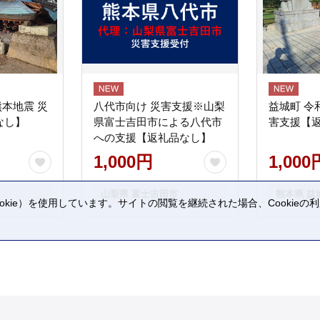
熊本地震 災
八代市向け 災害支援※山梨
益城町 令
なし】
県富士吉田市による八代市
害支援【
への支援【返礼品なし】
1,000円
1,000
山梨県 富士吉田市
熊本県 益
kie）を使用しています。サイトの閲覧を継続された場合、Cookie
。