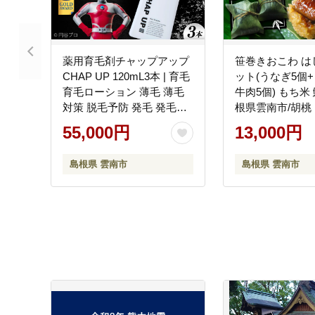
薬用育毛剤チャップアップ
笹巻きおこわ は
CHAP UP 120mL3本 | 育毛
ット(うなぎ5個
育毛ローション 薄毛 薄毛
牛肉5個) もち米 
対策 脱毛予防 発毛 発毛促
根県雲南市/胡桃 [A
進 男性 島根県雲南市/株式
55,000円
13,000円
会社ソーシャルテック
[AIDV002]
島根県 雲南市
島根県 雲南市