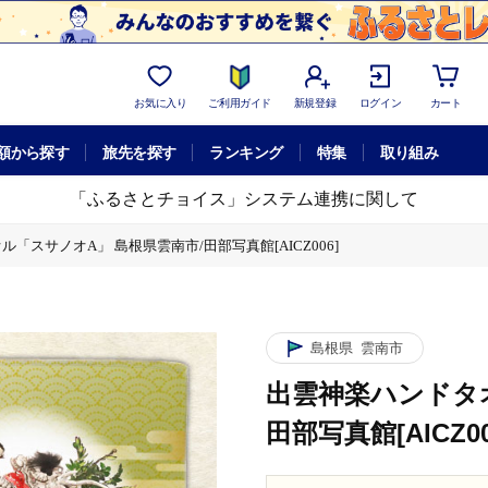
お気に入り
ご利用ガイド
新規登録
ログイン
カート
額から探す
旅先を探す
ランキング
特集
取り組み
「ふるさとチョイス」システム連携に関して
「スサノオA」 島根県雲南市/田部写真館[AICZ006]
島根県
雲南市
出雲神楽ハンドタ
田部写真館[AICZ00