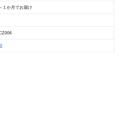
～１か月でお届け
ICZ006
館