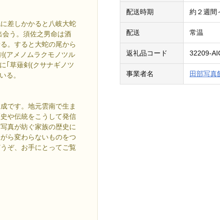
配送時期
約２週間
流に差しかかると八岐大蛇
配送
常温
出会う。須佐之男命は酒
せる。すると大蛇の尾から
返礼品コード
32209-A
剣(アメノムラクモノツル
に｢草薙剣(クサナギノツ
事業者名
田部写真
ている。
大成です。地元雲南で生ま
歴史や伝統をこうして発信
は写真が紡ぐ家族の歴史に
ながら変わらないものをつ
どうぞ、お手にとってご覧