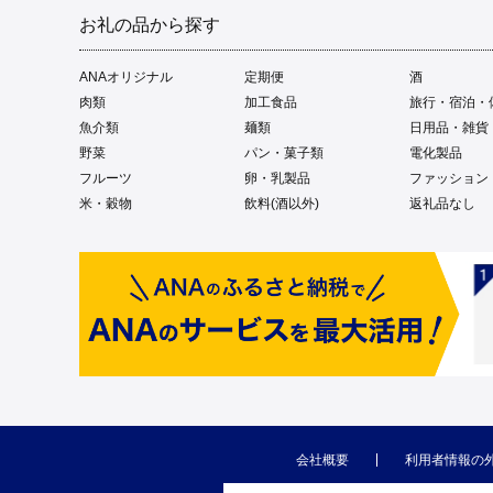
お礼の品から探す
ANAオリジナル
定期便
酒
肉類
加工食品
旅行・宿泊・
魚介類
麺類
日用品・雑貨
野菜
パン・菓子類
電化製品
フルーツ
卵・乳製品
ファッション
米・穀物
飲料(酒以外)
返礼品なし
会社概要
利用者情報の