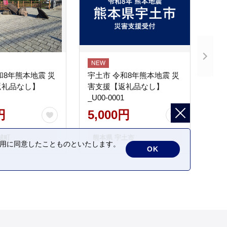
和8年熊本地震 災
宇土市 令和8年熊本地震 災
返礼品なし】
害支援【返礼品なし】
_U00-0001
円
5,000円
城町
熊本県 宇土市
の利用に同意したことものといたします。
OK