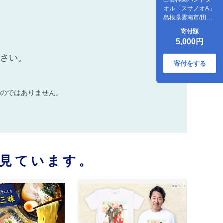
オル「スサノオA」
島根県雲南市/田部
写真館[AICZ006]
寄付額
5,000円
ださい。
寄付をする
のではありません。
見ています。