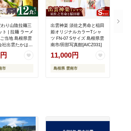
だわり山陰拉麺三
出雲神楽 須佐之男命と稲田
ット | 拉麺 ラーメ
姫オリジナルカラーTシャ
ん ご当地 島根県雲
ツ FN-07 Sサイズ 島根県雲
会社出雲たかはし
南市/田部写真館[AICZ031]
0円
11,000円
南市
島根県 雲南市