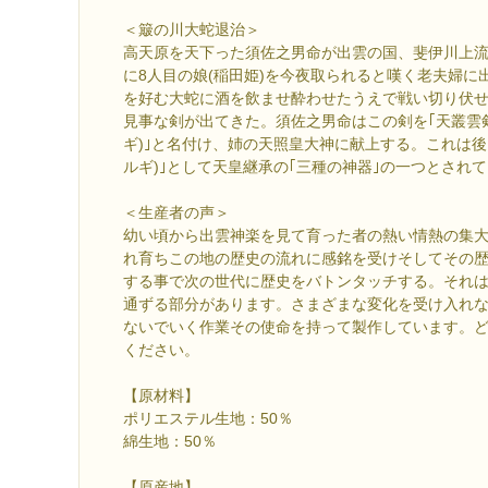
＜簸の川大蛇退治＞
高天原を天下った須佐之男命が出雲の国、斐伊川上
に8人目の娘(稲田姫)を今夜取られると嘆く老夫婦に
を好む大蛇に酒を飲ませ酔わせたうえで戦い切り伏
見事な剣が出てきた。須佐之男命はこの剣を｢天叢雲
ギ)｣と名付け、姉の天照皇大神に献上する。これは後
ルギ)｣として天皇継承の｢三種の神器｣の一つとされ
＜生産者の声＞
幼い頃から出雲神楽を見て育った者の熱い情熱の集
れ育ちこの地の歴史の流れに感銘を受けそしてその
する事で次の世代に歴史をバトンタッチする。それ
通ずる部分があります。さまざまな変化を受け入れ
ないでいく作業その使命を持って製作しています。
ください。
【原材料】
ポリエステル生地：50％
綿生地：50％
【原産地】