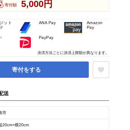
5,000円
寄付額
ジット
ANA Pay
Amazon
ド
Pay
い
PayPay
決済方法ごとに決済上限額が異なります。
寄付をする
配送
お気に入り登録
南市
20cm×横20cm