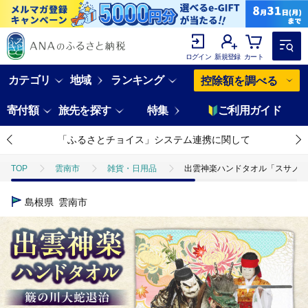
ログイン
新規登録
カート
カテゴリ
地域
ランキング
控除額を調べる
寄付額
旅先を探す
特集
ご利用ガイド
「ふるさとチョイス」システム連携に関して
TOP
雲南市
雑貨・日用品
出雲神楽ハンドタオル「スサノオB」
島根県
雲南市