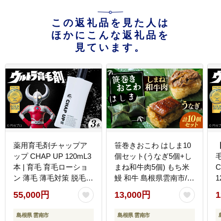
この返礼品を見た人は
ほかにこんな返礼品を
見ています。
薬用育毛剤チャップア
笹巻きおこわ はしま10
ップ CHAP UP 120mL3
個セット(うなぎ5個+し
本 | 育毛 育毛ローショ
まね和牛肉5個) もち米
ン 薄毛 薄毛対策 脱毛予
鰻 和牛 島根県雲南市/胡
1
防 発毛 発毛促進 男性
桃 [AIBJ001]
55,000円
13,000円
1
島根県雲南市/株式会社
ソーシャルテック
島根県 雲南市
島根県 雲南市