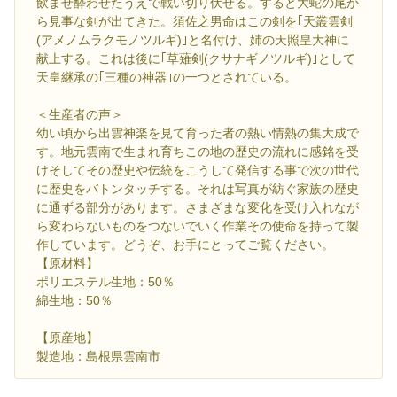
飲ませ酔わせたうえで戦い切り伏せる。すると大蛇の尾か
ら見事な剣が出てきた。須佐之男命はこの剣を｢天叢雲剣
(アメノムラクモノツルギ)｣と名付け、姉の天照皇大神に
献上する。これは後に｢草薙剣(クサナギノツルギ)｣として
天皇継承の｢三種の神器｣の一つとされている。
＜生産者の声＞
幼い頃から出雲神楽を見て育った者の熱い情熱の集大成で
す。地元雲南で生まれ育ちこの地の歴史の流れに感銘を受
けそしてその歴史や伝統をこうして発信する事で次の世代
に歴史をバトンタッチする。それは写真が紡ぐ家族の歴史
に通ずる部分があります。さまざまな変化を受け入れなが
ら変わらないものをつないでいく作業その使命を持って製
作しています。どうぞ、お手にとってご覧ください。
【原材料】
ポリエステル生地：50％
綿生地：50％
【原産地】
製造地：島根県雲南市