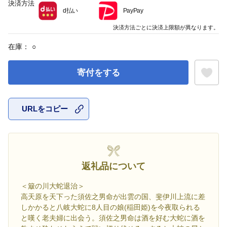
決済方法
d払い
PayPay
決済方法ごとに決済上限額が異なります。
在庫：
○
寄付をする
URLをコピー
お気に入
返礼品について
＜簸の川大蛇退治＞
高天原を天下った須佐之男命が出雲の国、斐伊川上流に差
しかかると八岐大蛇に8人目の娘(稲田姫)を今夜取られる
と嘆く老夫婦に出会う。須佐之男命は酒を好む大蛇に酒を