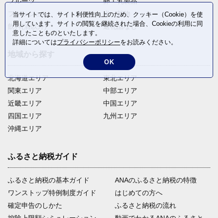
フルーツ
卵・乳製品
ファッション
米・穀物
当サイトでは、サイト利便性向上のため、クッキー（Cookie）を使
用しています。サイトの閲覧を継続された場合、Cookieの利用に同
飲料(酒以外)
返礼品なし
意したことものといたします。
詳細については
プライバシーポリシー
をお読みください。
地域から探す
OK
北海道エリア
東北エリア
関東エリア
中部エリア
近畿エリア
中国エリア
四国エリア
九州エリア
沖縄エリア
ふるさと納税ガイド
ふるさと納税の基本ガイド
ANAのふるさと納税の特徴
ワンストップ特例制度ガイド
はじめての方へ
確定申告のしかた
ふるさと納税の流れ