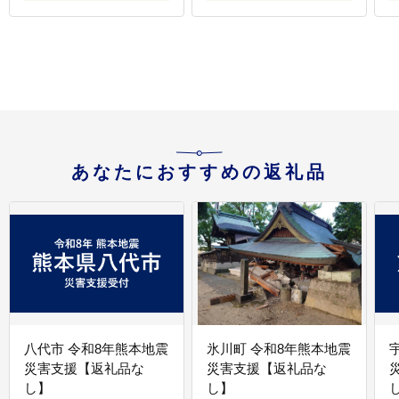
[AIDV002]
ッ
あなたにおすすめの返礼品
八代市 令和8年熊本地震
氷川町 令和8年熊本地震
災害支援【返礼品な
災害支援【返礼品な
し】
し】
し