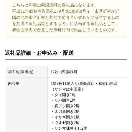
こちらは和歌山県湯浅町の返礼品になります。
平成31年総務省告示第179号第5条第8号イ「市区町村が近
隣の他の市区町村と共同で前各号いずれかに該当するもの
を共通の返礼品等とするもの」に該当する返礼品として、
和歌山県内で合意した市町村間で出品しているものです。
返礼品詳細・お申込み・配送
加工地(製造地)
和歌山県湯浅町
内容量
1箱7種11尾入り/魚義商店・和歌山県産
（サンマは中国産）
・タイ開き1尾
・サバ開き1尾
・真アジ開き2尾
・太刀魚開き2尾
・イサギ開き1尾
・ウオゼ開き2尾
・サンマ味醂干し2尾