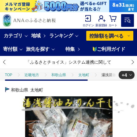
ログイン
新規登録
カート
カテゴリ
地域
ランキング
控除額を調べる
寄付額
旅先を探す
特集
ご利用ガイド
「ふるさとチョイス」システム連携に関して
+4
TOP
近畿地方
和歌山県
太地町
湯浅醤油みりん干し7品
TOP
魚介類
湯浅醤油みりん干し7品種11尾入りの詰め合わせ【tec2
和歌山県
太地町
TOP
魚介類
干物
湯浅醤油みりん干し7品種11尾入りの詰め合
TOP
魚介類
干物
あじ
湯浅醤油みりん干し7品種11尾
TOP
魚介類
干物
ほかの干物
湯浅醤油みりん干し7品種