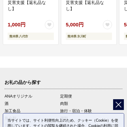
災害支援【返礼品な
災害支援【返礼品な
し】
し】
し
1,000円
5,000円
5
熊本県 八代市
熊本県 氷川町
お礼の品から探す
ANAオリジナル
定期便
酒
肉類
加工食品
旅行・宿泊・体験
魚介類
麺類
当サイトでは、サイト利便性向上のため、クッキー（Cookie）を使
日用品・雑貨
野菜
用しています。サイトの閲覧を継続された場合、Cookieの利用に同