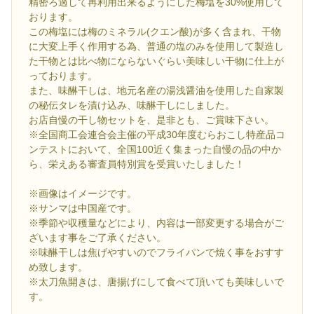
精密ろ過して再利用出来るようにした梅塩を30%使用して
おります。
この梅塩には梅のミネラル(クエン酸)が多く含まれ、干物
に大変上手く作用する為、普通の塩のみを使用して製造し
た干物とは比べ物にならないぐらい美味しい干物に仕上が
っております。
また、味醂干しは、地元名産の湯浅醤油を使用した自家製
の秘伝タレを漬け込み、味醂干しにしました。
お店自慢の干し物セットを、是非とも、ご賞味下さい。
※全国商工会連合会主催の平成30年度むらおこし特産品コ
ンテストにおいて、全国100近く集まった自慢の品の中か
ら、栄えある審査員特別賞を受賞いたしました！
※画像はイメージです。
※サンマは中国産です。
※季節や収穫量などにより、内容は一部変更する場合がご
ざいます事をご了承ください。
※味醂干しは焦げやすいのでフライパンで焼く事をおすす
め致します。
※太刀魚開きは、唐揚げにして食べて頂いても美味しいで
す。