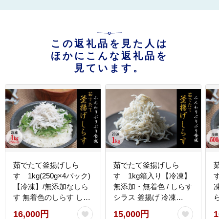
この返礼品を見た人は
ほかにこんな返礼品を
見ています。
茹でたて釜揚げしら
茹でたて釜揚げしら
す 1kg(250g×4パック)
す 1kg箱入り【冷凍】
【冷凍】/無添加なしら
無添加・無着色 / しらす
す 無着色のしらす しら
シラス 釜揚げ 冷凍
す シラス 釜揚げのしら
【mar112】
【
16,000円
15,000円
1
す 小分けできるしらす