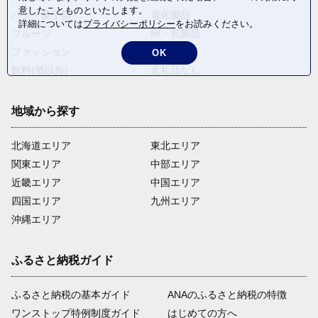
意したことものといたします。
パン・菓子類
電化製品
詳細については
プライバシーポリシー
をお読みください。
フルーツ
卵・乳製品
ファッション
米・穀物
OK
飲料(酒以外)
返礼品なし
地域から探す
北海道エリア
東北エリア
関東エリア
中部エリア
近畿エリア
中国エリア
四国エリア
九州エリア
沖縄エリア
ふるさと納税ガイド
ふるさと納税の基本ガイド
ANAのふるさと納税の特徴
ワンストップ特例制度ガイド
はじめての方へ