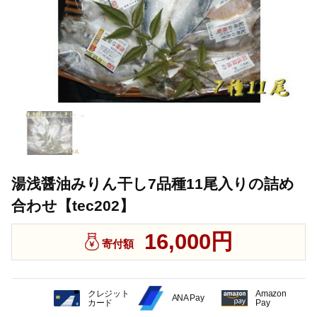
湯浅醤油みりん干し7品種11尾入りの詰め
合わせ【tec202】
16,000円
寄付額
クレジット
Amazon
ANA Pay
カード
Pay