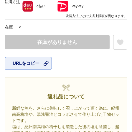
決済方法
d払い
PayPay
決済方法ごとに決済上限額が異なります。
在庫：
×
在庫がありません
URLをコピー
お気に入
返礼品について
新鮮な魚を、さらに美味しく召し上がって頂く為に、紀州
南高梅塩や、湯浅醤油とコラボさせて作り上げた干物セッ
トです。
塩は、紀州南高梅の梅干しを製造した後の塩を除菌し、超