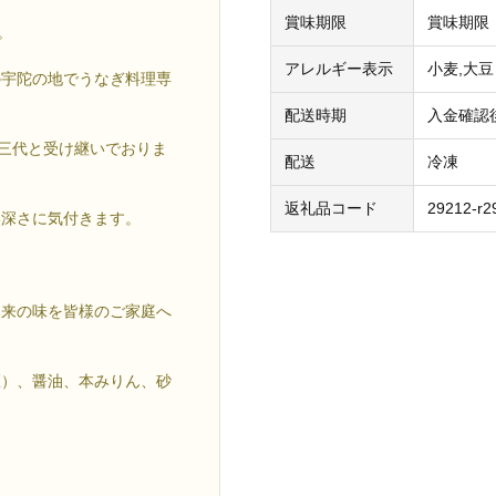
賞味期限
賞味期限
。
アレルギー表示
小麦,大豆
の宇陀の地でうなぎ料理専
配送時期
入金確認
、三代と受け継いでおりま
配送
冷凍
返礼品コード
29212-r2
奥深さに気付きます。
本来の味を皆様のご家庭へ
区）、醤油、本みりん、砂