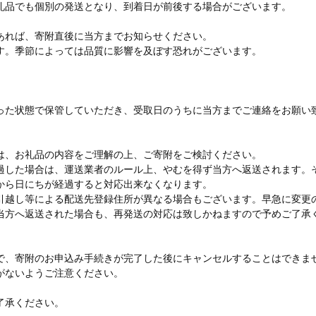
礼品でも個別の発送となり、到着日が前後する場合がございます。
あれば、寄附直後に当方までお知らせください。
す。季節によっては品質に影響を及ぼす恐れがございます。
。
った状態で保管していただき、受取日のうちに当方までご連絡をお願い
は、お礼品の内容をご理解の上、ご寄附をご検討ください。
過した場合は、運送業者のルール上、やむを得ず当方へ返送されます。
から日にちが経過すると対応出来なくなります。
引越し等による配送先登録住所が異なる場合もございます。早急に変更
当方へ返送された場合も、再発送の対応は致しかねますので予めご了承
で、寄附のお申込み手続きが完了した後にキャンセルすることはできま
がないようご注意ください。
了承ください。