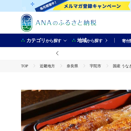
カテゴリ
地域
から探す
から探す
寄付
TOP
近畿地方
奈良県
宇陀市
国産 うな
TOP
魚介類
国産 うなぎ蒲焼 約180g×1尾 冷凍／ 
TOP
魚介類
鮮魚
国産 うなぎ蒲焼 約180g×1
TOP
魚介類
うなぎ
国産 うなぎ蒲焼 約180g