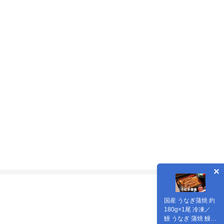
国産 うなぎ蒲焼 約
180g×1尾 冷凍／
鰻 うなぎ 蒲焼 鰻屋