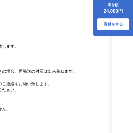
うな重 うな丼 活 江
寄付額
戸焼うなぎ 旭亭 奈
24,000円
良県 宇陀市 土用の
丑の日 贈答用 ギフ
ト ふるさと納税
寄付をする
致します。
その場合、再発送の対応は出来兼ねます。
のご連絡をお願い致します。
ください。
せん。