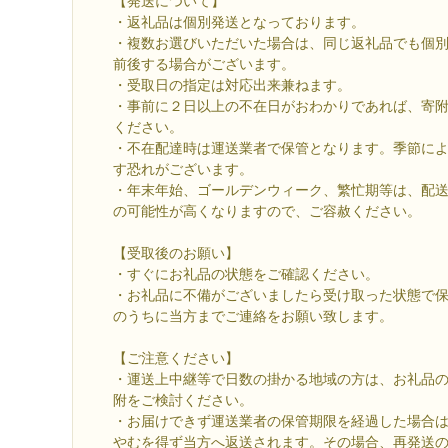
【発送について】
・返礼品は個別発送となっております。
・複数お選びいただいた場合は、同じ返礼品でも個
前後する場合がございます。
・受取日の指定は対応出来兼ねます。
・事前に２日以上の不在日がおわかりであれば、寄
ください。
・不在配達時は運送業者で保管となります。季節に
す恐れがございます。
・年末年始、ゴールデンウィーク、繁忙期等は、配
の可能性が高くなりますので、ご容赦ください。
【受取後のお願い】
・すぐにお礼品の状態をご確認ください。
・お礼品に不備がございましたら受け取った状態で
のうちに当方までご連絡をお願い致します。
【ご注意ください】
・運送上中継等で日数の掛かる地域の方は、お礼品
附をご検討ください。
・お届けできず運送業者の保管期限を経過した場合
やむを得ず当方へ返送されます。その場合、再発送