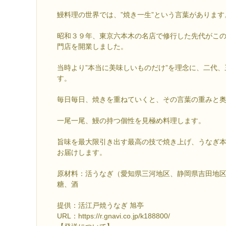
鰻料理の世界では、”焼き一生”という言葉があります
昭和３９年、東京六本木の名店で修行した先代がこ
門店を開業しました。
当時より”本当に美味しいものだけ”を理念に、二代
す。
毎日毎日、焼きを重ねていくと、その言葉の重みと
一尾一尾、鰻の持つ個性を見極め料理します。
旨味を最大限引き出す最高の技で焼き上げ、うなぎ
お届けします。
原材料：活うなぎ（愛知県三河地区、静岡県吉田地
糖、酒
提供：活江戸焼うなぎ 旭亭
URL：https://r.gnavi.co.jp/k188800/