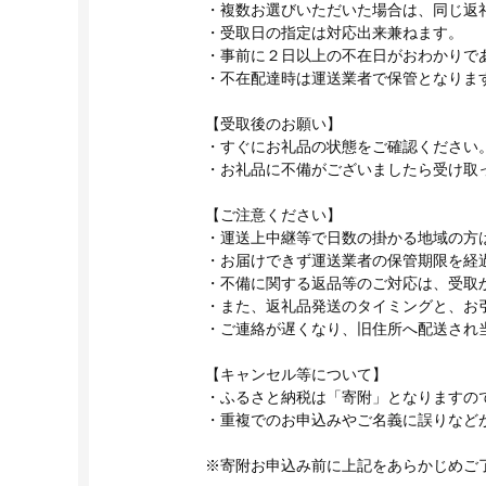
・複数お選びいただいた場合は、同じ返
・受取日の指定は対応出来兼ねます。
・事前に２日以上の不在日がおわかりで
・不在配達時は運送業者で保管となりま
【受取後のお願い】
・すぐにお礼品の状態をご確認ください
・お礼品に不備がございましたら受け取
【ご注意ください】
・運送上中継等で日数の掛かる地域の方
・お届けできず運送業者の保管期限を経
・不備に関する返品等のご対応は、受取
・また、返礼品発送のタイミングと、お
・ご連絡が遅くなり、旧住所へ配送され
【キャンセル等について】
・ふるさと納税は「寄附」となりますの
・重複でのお申込みやご名義に誤りなど
※寄附お申込み前に上記をあらかじめご