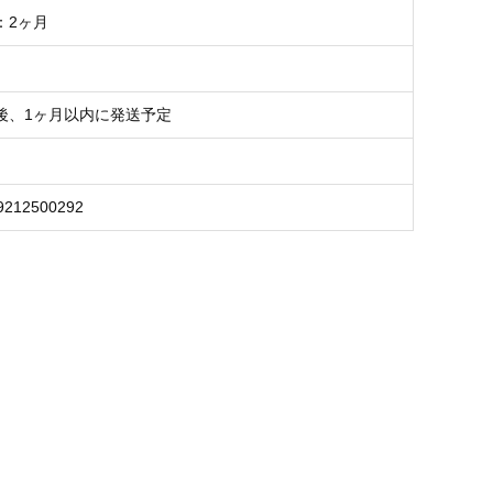
：2ヶ月
後、1ヶ月以内に発送予定
9212500292