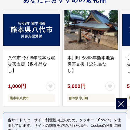
あなたにおすすめの返礼品
八代市 令和8年熊本地震
氷川町 令和8年熊本地震
災害支援【返礼品な
災害支援【返礼品な
し】
し】
し
1,000円
5,000円
5
熊本県 八代市
熊本県 氷川町
当サイトでは、サイト利便性向上のため、クッキー（Cookie）を使
用しています。サイトの閲覧を継続された場合、Cookieの利用に同