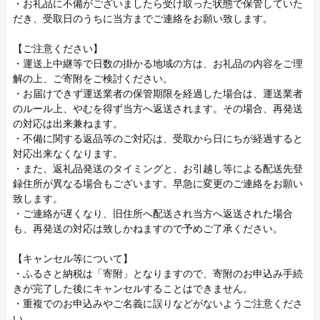
・お礼品に不備がございましたら受け取った状態で保管していた
だき、受取日のうちに当方までご連絡をお願い致します。
【ご注意ください】
・運送上中継等で日数の掛かる地域の方は、お礼品の内容をご理
解の上、ご寄附をご検討ください。
・お届けできず運送業者の保管期限を経過した場合は、運送業者
のルール上、やむを得ず当方へ返送されます。その場合、再発送
の対応は出来兼ねます。
・不備に関する返品等のご対応は、受取から日にちが経過すると
対応出来なくなります。
・また、返礼品発送のタイミングと、お引越し等による配送先登
録住所が異なる場合もございます。早急に変更のご連絡をお願い
致します。
・ご連絡が遅くなり、旧住所へ配送され当方へ返送された場合
も、再発送の対応は致しかねますので予めご了承ください。
【キャンセル等について】
・ふるさと納税は「寄附」となりますので、寄附のお申込み手続
きが完了した後にキャンセルすることはできません。
・重複でのお申込みやご名義に誤りなどがないようご注意くださ
い。