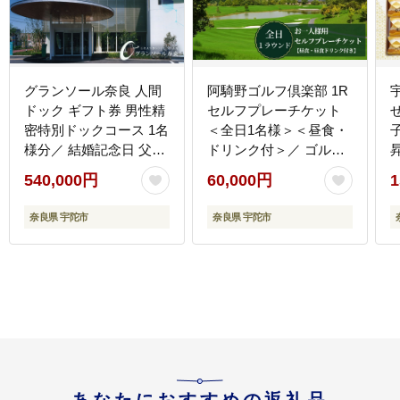
グランソール奈良 人間
阿騎野ゴルフ倶楽部 1R
ドック ギフト券 男性精
セルフプレーチケット
密特別ドックコース 1名
＜全日1名様＞＜昼食・
様分／ 結婚記念日 父の
ドリンク付＞／ ゴルフ
日 母の日 敬老の日 勤労
ゴルフ場 ゴルフプレー
540,000円
60,000円
1
感謝の日 ギフト プレゼ
券 ゴルフ利用券 利用券
ント 奈良県 宇陀市 ふる
プレー券 チケット 体験
奈良県 宇陀市
奈良県 宇陀市
さと納税
関西 奈良県 宇陀市 ふる
さと納税 | ゴルフ場 ゴ
ルフ場 ゴルフ場 ゴルフ
場 ゴルフ場