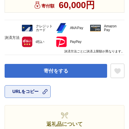
60,000円
寄付額
クレジット
Amazon
ANA Pay
カード
Pay
決済方法
d払い
PayPay
決済方法ごとに決済上限額が異なります。
寄付をする
URLをコピー
お気に入
返礼品について