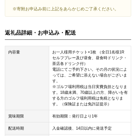
※寄附お申込み前に上記をあらかじめご了承ください。
返礼品詳細・お申込み・配送
内容量
お一人様用チケット×1枚 （全日1名様1R
セルフプレー及び昼食、昼食時ドリンク・
茶店各ドリンク付）
電話にてご予約下さい。その月の状況によ
っては、ご希望に添えない場合がございま
す。
※ゴルフ場利用税は当日実費負担となりま
す。18歳未満、70歳以上の方、障がいを有
する方のゴルフ場利用税は免税となりま
す。（保険証または免許証提示）
賞味期限
有効期限：発行日より1年
配送時期
入金確認後、14日以内に発送予定