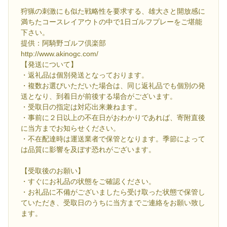
狩猟の刺激にも似た戦略性を要求する、雄大さと開放感に
満ちたコースレイアウトの中で1日ゴルフプレーをご堪能
下さい。
提供：阿騎野ゴルフ倶楽部
http://www.akinogc.com/
【発送について】
・返礼品は個別発送となっております。
・複数お選びいただいた場合は、同じ返礼品でも個別の発
送となり、到着日が前後する場合がございます。
・受取日の指定は対応出来兼ねます。
・事前に２日以上の不在日がおわかりであれば、寄附直後
に当方までお知らせください。
・不在配達時は運送業者で保管となります。季節によって
は品質に影響を及ぼす恐れがございます。
【受取後のお願い】
・すぐにお礼品の状態をご確認ください。
・お礼品に不備がございましたら受け取った状態で保管し
ていただき、受取日のうちに当方までご連絡をお願い致し
ます。