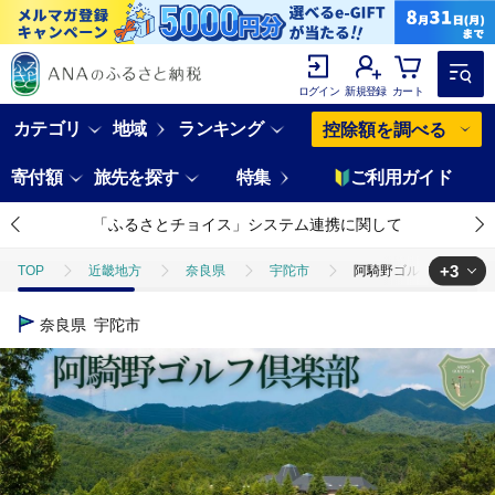
ログイン
新規登録
カート
カテゴリ
地域
ランキング
控除額を調べる
寄付額
旅先を探す
特集
ご利用ガイド
「ふるさとチョイス」システム連携に関して
+3
TOP
近畿地方
奈良県
宇陀市
阿騎野ゴルフ倶楽部 1R
TOP
旅行・宿泊・体験
体験チケット
阿騎野ゴルフ倶楽部 1
奈良県
宇陀市
TOP
旅行・宿泊・体験
体験チケット
ゴルフプレー
TOP
旅行・宿泊・体験
体験チケット
その他体験チケット