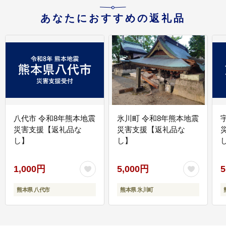
あなたにおすすめの返礼品
八代市 令和8年熊本地震
氷川町 令和8年熊本地震
災害支援【返礼品な
災害支援【返礼品な
し】
し】
し
1,000円
5,000円
5
熊本県 八代市
熊本県 氷川町