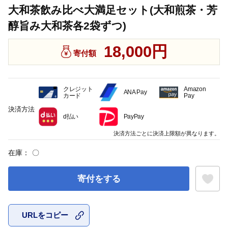
大和茶飲み比べ大満足セット(大和煎茶・芳
醇旨み大和茶各2袋ずつ)
18,000円
寄付額
クレジット
Amazon
ANA Pay
カード
Pay
決済方法
d払い
PayPay
決済方法ごとに決済上限額が異なります。
在庫：
〇
寄付をする
URLをコピー
お気に入