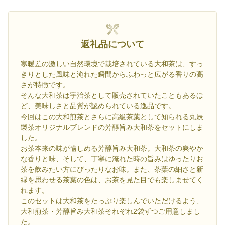
返礼品について
寒暖差の激しい自然環境で栽培されている大和茶は、すっ
きりとした風味と淹れた瞬間からふわっと広がる香りの高
さが特徴です。
そんな大和茶は宇治茶として販売されていたこともあるほ
ど、美味しさと品質が認められている逸品です。
今回はこの大和煎茶とさらに高級茶葉として知られる丸辰
製茶オリジナルブレンドの芳醇旨み大和茶をセットにしま
した。
お茶本来の味が愉しめる芳醇旨み大和茶。大和茶の爽やか
な香りと味、そして、丁寧に淹れた時の旨みはゆったりお
茶を飲みたい方にぴったりなお味。また、茶葉の細さと新
緑を思わせる茶葉の色は、お茶を見た目でも楽しませてく
れます。
このセットは大和茶をたっぷり楽しんでいただけるよう、
大和煎茶・芳醇旨み大和茶それぞれ2袋ずつご用意しまし
た。