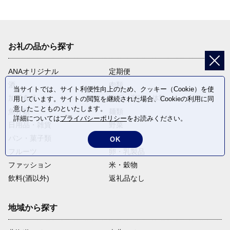
お礼の品から探す
ANAオリジナル
定期便
酒
肉類
当サイトでは、サイト利便性向上のため、クッキー（Cookie）を使
加工食品
旅行・宿泊・体験
用しています。サイトの閲覧を継続された場合、Cookieの利用に同
意したことものといたします。
魚介類
麺類
詳細については
プライバシーポリシー
をお読みください。
日用品・雑貨
野菜
パン・菓子類
電化製品
OK
フルーツ
卵・乳製品
ファッション
米・穀物
飲料(酒以外)
返礼品なし
地域から探す