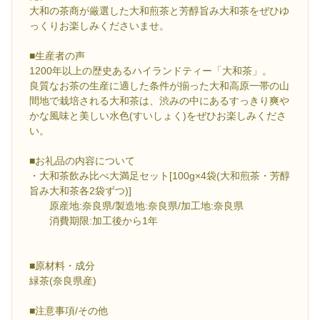
大和の茶商が厳選した大和煎茶と芳醇旨み大和茶をぜひゆ
っくりお楽しみくださいませ。
■生産者の声
1200年以上の歴史あるハイランドティー「大和茶」。
良質なお茶の生産に適した条件が揃った大和高原一帯の山
間地で栽培される大和茶は、渋みの中にあるすっきり爽や
かな風味と美しい水色(すいしょく)をぜひお楽しみくださ
い。
■お礼品の内容について
・大和茶飲み比べ大満足セット[100g×4袋(大和煎茶・芳醇
旨み大和茶各2袋ずつ)]
原産地:奈良県/製造地:奈良県/加工地:奈良県
消費期限:加工後から1年
■原材料・成分
緑茶(奈良県産)
■注意事項/その他