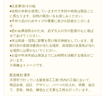
■注意事項/その他
●自然の木材を使用していますので木目や色味は製品ごと
に異なります。自然の風合いをお楽しみください。
●手作り品のためサイズや重量に多少の誤差がございま
す。
●思わぬ事故防止のため、必ず大人の方の監督のもと遊ば
せてあげてください。
●木は乾燥・湿気に影響を受け毎日伸縮をしています。直
射日光や直接冷暖房が当たる場所、加湿器の水蒸気が当た
る場所には置かないでください。
●お盆や年末年始は発送までにお時間を頂戴する場合がご
ざいます。
※画像はイメージです。
配送種別:通常
天理市で行っている製造加工工程:市内の工場において、
商品企画、設計、デザイン、パーツの仕入れ、研磨、組立
て、塗装、検品、梱包など主要な工程を行っています。