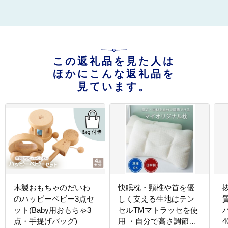
この返礼品を見た人は
ほかにこんな返礼品を
見ています。
木製おもちゃのだいわ
快眠枕・頸椎や首を優
のハッピーベビー3点セ
しく支える生地はテン
ット(Baby用おもちゃ3
セルTMマトラッセを使
点・手提げバッグ)
用 ・自分で高さ調節が
4