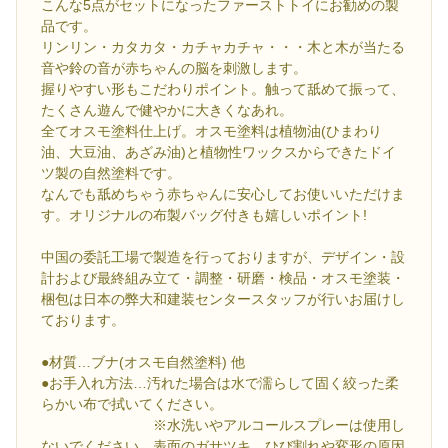
こんな5点がセットになったファーストトイにお勧めの製
品です。
リンリン・カタカタ・カチャカチャ・・・木と木が当たる
音や鈴の音が赤ちゃんの脳を刺激します。
握りやすい形もこだわりポイント。触って舐めて振って、
たくさん遊んで健やかに大きくなあれ。
全てオスモ塗料仕上げ。オスモ塗料は植物油(ひまわり
油、大豆油、あざみ油)と植物性ワックスからできたドイ
ツ製の自然塗料です。
なんでも舐めちゃう赤ちゃんに安心してお使いいただけま
す。オリジナルの布製バッグ付きも嬉しいポイント!
中国の委託工場で製造を行っておりますが、デザイン・設
計および最終組み立て・調整・研磨・検品・オスモ塗装・
梱包は日本の弊大和建装センタースタッフが行いお届けし
ております。
●材質…ブナ(オスモ自然塗料) 他
●お手入れ方法…汚れた場合は水で濡らして固く絞った柔
らかい布で拭いてください。
※水洗いやアルコールスプレーは使用し
ないでください。表面のガサツキ、ひび割れや変形の原因