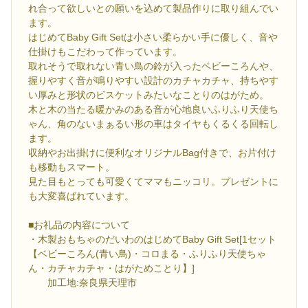
れ合って欲しいとの願いを込めて製品作りに取り組んでい
ます。
はじめてBaby Gift Setは小さい柔らかい手に優しく、音や
仕掛けもこだわって作っています。
取れそうで取れない青い鳥の鈴が入ったベビーころんや、
握りやすく音が鳴りやすい設計のカチャカチャ、持ちやす
い厚みと形状のビスケットみたいなことりのはがため。
木と木の当たる暖かみのある音が心地良いふりふり天使ち
ゃん、角のないまぁるい形の車はタイヤもくるくる回転し
ます。
収納やお出掛けに便利なオリジナルBag付きで、お片付け
も移動もスマート。
見た目もとっても可愛くてママもニッコリ。プレゼントに
も大変喜ばれています。
■お礼品の内容について
・木製おもちゃのだいわのはじめてBaby Gift Set[1セット
【ベビーころん(青い鳥)・コロまる・ふりふり天使ちゃ
ん・カチャカチャ・はがためことり】]
加工地:奈良県天理市