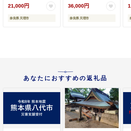
できる・洗える
21,000円
36,000円
1
奈良県 天理市
奈良県 天理市
あなたにおすすめの返礼品