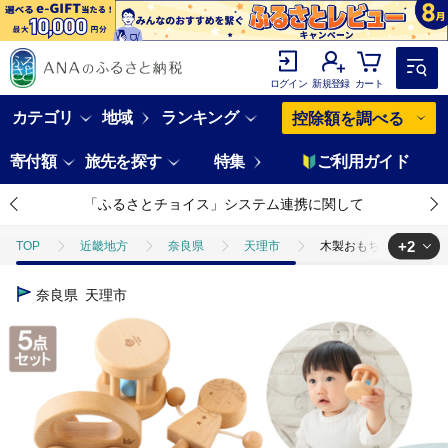
ログイン
新規登録
カート
カテゴリ
地域
ランキング
控除額を調べる
寄付額
旅先を探す
特集
ご利用ガイド
「ふるさとチョイス」システム連携に関して
+2
TOP
近畿地方
奈良県
天理市
木製おもちゃのだいわのはじめ
TOP
日用品・雑貨
木製おもちゃのだいわのはじめてBaby Gift Set
奈良県
天理市
TOP
日用品・雑貨
ほかの雑貨・日用品
木製おもちゃのだいわのは