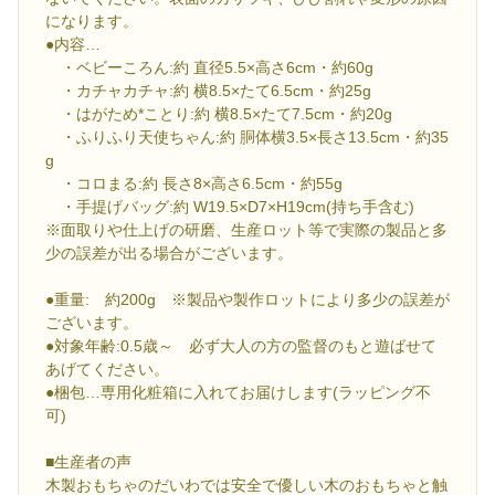
になります。
●内容…
・ベビーころん:約 直径5.5×高さ6cm・約60g
・カチャカチャ:約 横8.5×たて6.5cm・約25g
・はがため*ことり:約 横8.5×たて7.5cm・約20g
・ふりふり天使ちゃん:約 胴体横3.5×長さ13.5cm・約35
g
・コロまる:約 長さ8×高さ6.5cm・約55g
・手提げバッグ:約 W19.5×D7×H19cm(持ち手含む)
※面取りや仕上げの研磨、生産ロット等で実際の製品と多
少の誤差が出る場合がございます。
●重量: 約200g ※製品や製作ロットにより多少の誤差が
ございます。
●対象年齢:0.5歳～ 必ず大人の方の監督のもと遊ばせて
あげてください。
●梱包…専用化粧箱に入れてお届けします(ラッピング不
可)
■生産者の声
木製おもちゃのだいわでは安全で優しい木のおもちゃと触