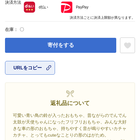
決済方法
d払い
PayPay
決済方法ごとに決済上限額が異なります。
在庫：
〇
寄付をする
URLをコピー
お気に入
返礼品について
可愛い青い鳥の鈴が入ったおもちゃ、昔ながらのでんでん
太鼓が天使ちゃんになったフリフリおもちゃ、みんな大好
きな車の形のおもちゃ、持ちやすく音が鳴りやすいカチャ
カチャ、とってもcuteなことりの形のはがため。