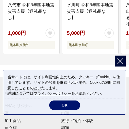
八代市 令和8年熊本地震
氷川町 令和8年熊本地震
災害支援【返礼品な
災害支援【返礼品な
し】
し】
1,000円
5,000円
1
熊本県 八代市
熊本県 氷川町
当サイトでは、サイト利便性向上のため、クッキー（Cookie）を使
用しています。サイトの閲覧を継続された場合、Cookieの利用に同
意したことものといたします。
お礼の品から探す
詳細については
プライバシーポリシー
をお読みください。
OK
ANAオリジナル
定期便
酒
肉類
加工食品
旅行・宿泊・体験
魚介類
麺類