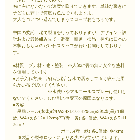
右に左になかなかの速度で降りていきます。単純な動きに
子どもは夢中で何度も遊んでくれますよ。
大人もついつい遊んでしまうスロープおもちゃです。
中国の委託工場で製造を行っておりますが、デザイン・設
計および最終組み立て・調整・研磨・検品・梱包は日本の
木製おもちゃのだいわスタッフが行いお届けしておりま
す。
●材質…ブナ材・他・塗装 ※人体に害の無い安全な塗料
を使用しています
●お手入れ方法…汚れた場合は水で濡らして固く絞った柔
らかい布で拭いてください。
※水洗いやアルコールスプレーは使用し
ないでください。ひび割れや変形の原因になります。
●内容…
吊橋レール(本体)(約 W34×D10×H29cm)/3連車(黒) 1個
(約 W4×長さ12×H2cm)/車(青・黄) 各1個(約 W4×長さ5×H
2cm)/
ボール(赤・緑) 各1個(約 Ф4cm)
※製品や製作ロットにより多少の誤差がございます。