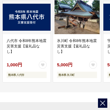
八代市 令和8年熊本地震
氷川町 令和8年熊本地震
災害支援【返礼品な
災害支援【返礼品な
し】
し】
し
1,000円
5,000円
5
熊本県 八代市
熊本県 氷川町