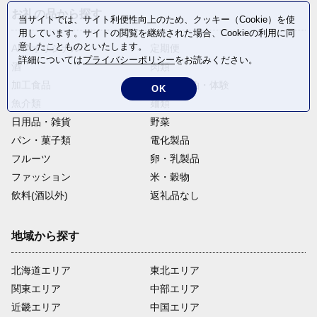
お礼の品から探す
当サイトでは、サイト利便性向上のため、クッキー（Cookie）を使
用しています。サイトの閲覧を継続された場合、Cookieの利用に同
意したことものといたします。
ANAオリジナル
定期便
詳細については
プライバシーポリシー
をお読みください。
酒
肉類
加工食品
旅行・宿泊・体験
OK
魚介類
麺類
日用品・雑貨
野菜
パン・菓子類
電化製品
フルーツ
卵・乳製品
ファッション
米・穀物
飲料(酒以外)
返礼品なし
地域から探す
北海道エリア
東北エリア
関東エリア
中部エリア
近畿エリア
中国エリア