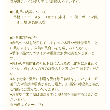
気が魅力。インテリアにも馴染みやすいです。
■お礼品の内容について
・吊橋ミニコースター[1セット(本体・車3個・ボール2個)]
加工地:奈良県天理市
■注意事項/その他
●自然の木材を使用していますので木目や色味は製品ごと
に異なります。自然の風合いをお楽しみください。
●手作り品のためサイズや重量に多少の誤差がございま
す。
●思わぬ事故防止のためお口に入れるのは絶対にお止めく
ださい。必ず大人の方の監督のもと遊ばせてあげてくださ
い。
●木は乾燥・湿気に影響を受け毎日伸縮をしています。直
射日光や直接冷暖房が当たる場所、加湿器の水蒸気が当た
る場所には置かないでください。
●お盆や年末年始は発送までにお時間を頂戴する場合がご
ざいます。
※画像はイメージです。