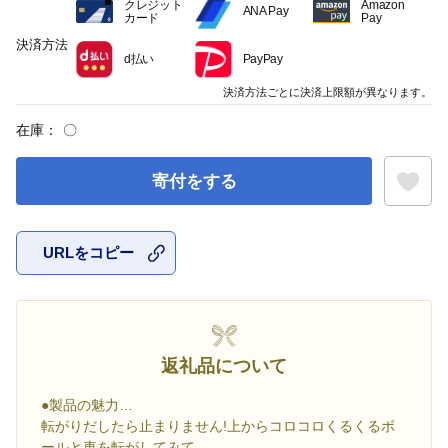
クレジット
Amazon
ANA Pay
カード
Pay
決済方法
d払い
PayPay
決済方法ごとに決済上限額が異なります。
在庫：
〇
寄付をする
URLをコピー
お気に入
返礼品について
●製品の魅力…
転がりだしたら止まりません!上からコロコロくるくるボ
ールと車を転がしてみて。