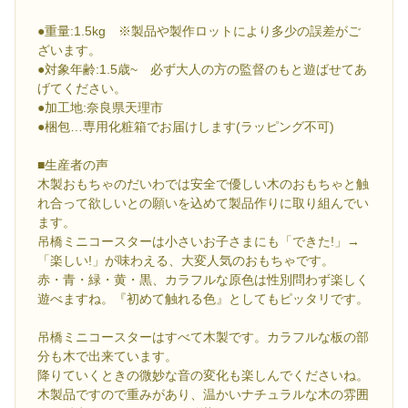
●重量:1.5kg ※製品や製作ロットにより多少の誤差がご
ざいます。
●対象年齢:1.5歳~ 必ず大人の方の監督のもと遊ばせてあ
げてください。
●加工地:奈良県天理市
●梱包…専用化粧箱でお届けします(ラッピング不可)
■生産者の声
木製おもちゃのだいわでは安全で優しい木のおもちゃと触
れ合って欲しいとの願いを込めて製品作りに取り組んでい
ます。
吊橋ミニコースターは小さいお子さまにも「できた!」→
「楽しい!」が味わえる、大変人気のおもちゃです。
赤・青・緑・黄・黒、カラフルな原色は性別問わず楽しく
遊べますね。『初めて触れる色』としてもピッタリです。
吊橋ミニコースターはすべて木製です。カラフルな板の部
分も木で出来ています。
降りていくときの微妙な音の変化も楽しんでくださいね。
木製品ですので重みがあり、温かいナチュラルな木の雰囲