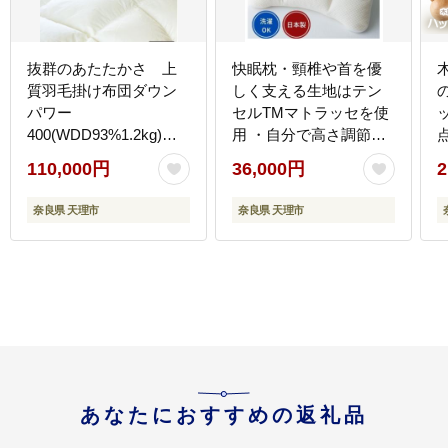
抜群のあたたかさ 上
快眠枕・頸椎や首を優
質羽毛掛け布団ダウン
しく支える生地はテン
パワー
セルTMマトラッセを使
400(WDD93%1.2kg)
用 ・自分で高さ調節が
シングル(オフ白)
できる・洗える
110,000円
36,000円
2
奈良県 天理市
奈良県 天理市
あなたにおすすめの返礼品