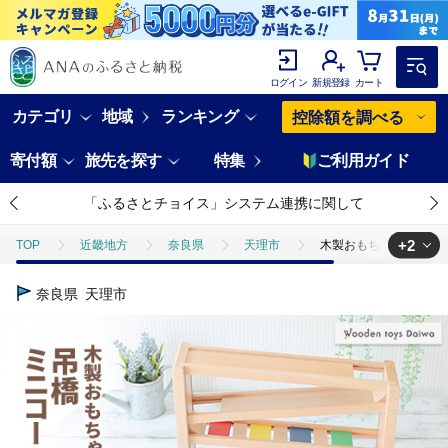
ログイン
新規登録
カート
カテゴリ
地域
ランキング
控除額を調べる
寄付額
旅先を探す
特集
ご利用ガイド
「ふるさとチョイス」システム連携に関して
+2
TOP
近畿地方
奈良県
天理市
木製おもちゃのだいわ
TOP
日用品・雑貨
木製おもちゃのだいわの吊橋ミニコースター
奈良県
天理市
TOP
日用品・雑貨
ほかの雑貨・日用品
木製おもちゃのだい