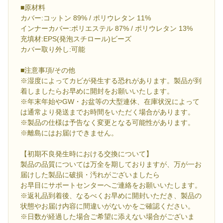
■原材料
カバー:コットン 89% / ポリウレタン 11%
インナーカバー:ポリエステル 87% / ポリウレタン 13%
充填材:EPS(発泡スチロール)ビーズ
カバー取り外し:可能
■注意事項/その他
※湿度によってカビが発生する恐れがあります。製品が到
着しましたらお早めに開封をお願いいたします。
※年末年始やGW・お盆等の大型連休、在庫状況によって
は通常より発送までお時間をいただく場合があります。
※製品の仕様は予告なく変更となる可能性があります。
※離島にはお届けできません。
【初期不良発生時における交換について】
製品の品質については万全を期しておりますが、万が一お
届けした製品に破損・汚れがございましたら
お早目にサポートセンターへご連絡をお願いいたします。
※返礼品到着後、なるべくお早めに開封いただき、製品の
状態やお届け内容に間違いがないかをご確認ください。
※日数が経過した場合ご希望に添えない場合がございま