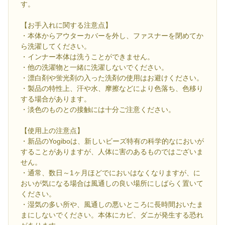
す。
【お手入れに関する注意点】
・本体からアウターカバーを外し、ファスナーを閉めてか
ら洗濯してください。
・インナー本体は洗うことができません。
・他の洗濯物と一緒に洗濯しないでください。
・漂白剤や蛍光剤の入った洗剤の使用はお避けください。
・製品の特性上、汗や水、摩擦などにより色落ち、色移り
する場合があります。
・淡色のものとの接触には十分ご注意ください。
【使用上の注意点】
・新品のYogiboは、新しいビーズ特有の科学的なにおいが
することがありますが、人体に害のあるものではございま
せん。
・通常、数日～1ヶ月ほどでにおいはなくなりますが、に
おいが気になる場合は風通しの良い場所にしばらく置いて
ください。
・湿気の多い所や、風通しの悪いところに長時間おいたま
まにしないでください。本体にカビ、ダニが発生する恐れ