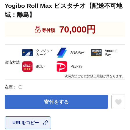
Yogibo Roll Max ピスタチオ【配送不可地
域：離島】
70,000円
寄付額
クレジット
Amazon
ANA Pay
カード
Pay
決済方法
d払い
PayPay
決済方法ごとに決済上限額が異なります。
在庫：
〇
寄付をする
URLをコピー
お気に入