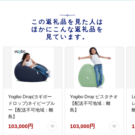
この返礼品を見た人は
ほかにこんな返礼品を
見ています。
Yogibo Drop(ヨギボー
Yogibo Drop ピスタチオ
L
ドロップ)ネイビーブル
【配送不可地域：離
ー【配送不可地域：離
島】
島】
103,000円
103,000円
1