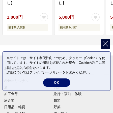
し】
し】
し
1,000円
5,000円
5
熊本県 八代市
熊本県 氷川町
当サイトでは、サイト利便性向上のため、クッキー（Cookie）を使
用しています。サイトの閲覧を継続された場合、Cookieの利用に同
意したことものといたします。
お礼の品から探す
詳細については
プライバシーポリシー
をお読みください。
ANAオリジナル
定期便
OK
酒
肉類
加工食品
旅行・宿泊・体験
魚介類
麺類
日用品・雑貨
野菜