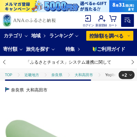
ログイン
新規登録
カート
カテゴリ
地域
ランキング
控除額を調べる
寄付額
旅先を探す
特集
ご利用ガイド
「ふるさとチョイス」システム連携に関して
+2
TOP
近畿地方
奈良県
大和高田市
Yogibo Roll
TOP
日用品・雑貨
Yogibo Roll Max ピスタチオ【配送不可地域
奈良県
大和高田市
TOP
日用品・雑貨
インテリア雑貨
Yogibo Roll Ma