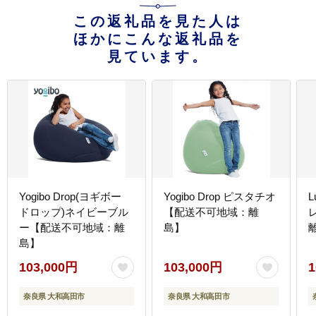
この返礼品を見た人は
ほかにこんな返礼品を
見ています。
Yogibo Drop(ヨギボー
Yogibo Drop ピスタチオ
L
ドロップ)ネイビーブル
【配送不可地域：離
ー【配送不可地域：離
島】
島】
103,000円
103,000円
1
奈良県 大和高田市
奈良県 大和高田市