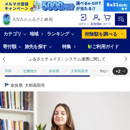
ログイン
新規登録
カート
カテゴリ
地域
ランキング
控除額を調べる
寄付額
旅先を探す
特集
ご利用ガイド
「ふるさとチョイス」システム連携に関して
+2
TOP
近畿地方
奈良県
大和高田市
Yogibo Mini
TOP
日用品・雑貨
Yogibo Mini フラミンゴ【配送不可地域：離島
奈良県
大和高田市
TOP
日用品・雑貨
インテリア雑貨
Yogibo Mini フラ