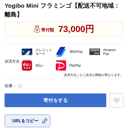
Yogibo Mini フラミンゴ【配送不可地域：
離島】
73,000円
寄付額
クレジット
Amazon
ANA Pay
カード
Pay
決済方法
d払い
PayPay
決済方法ごとに決済上限額が異なります。
在庫：
〇
寄付をする
URLをコピー
お気に入