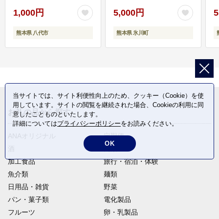
1,000円
5,000円
5
熊本県 八代市
熊本県 氷川町
当サイトでは、サイト利便性向上のため、クッキー（Cookie）を使
用しています。サイトの閲覧を継続された場合、Cookieの利用に同
お礼の品から探す
意したことものといたします。
詳細については
プライバシーポリシー
をお読みください。
ANAオリジナル
定期便
OK
酒
肉類
加工食品
旅行・宿泊・体験
魚介類
麺類
日用品・雑貨
野菜
パン・菓子類
電化製品
フルーツ
卵・乳製品