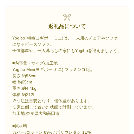
返礼品について
Yogibo Mini(ヨギボー ミニ)は、一人用のチェアやソファ
になるビーズソファ。
子供部屋や、一人暮らしの家にもYogiboを迎えましょう。
■内容量・サイズ/加工地
Yogibo Mini(ヨギボー ミニ) フラミンゴ1点
長さ:約95cm
幅:約65cm
重さ:約4.4kg
体積:約212L
※寸法は目安となり、個体差があります。
※床に倒して置いた状態で計測しています。
加工地:奈良県大和高田市
■原材料
カバー:コットン 89% / ポリウレタン 11%