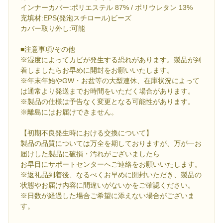
インナーカバー:ポリエステル 87% / ポリウレタン 13%
充填材:EPS(発泡スチロール)ビーズ
カバー取り外し:可能
■注意事項/その他
※湿度によってカビが発生する恐れがあります。製品が到
着しましたらお早めに開封をお願いいたします。
※年末年始やGW・お盆等の大型連休、在庫状況によって
は通常より発送までお時間をいただく場合があります。
※製品の仕様は予告なく変更となる可能性があります。
※離島にはお届けできません。
【初期不良発生時における交換について】
製品の品質については万全を期しておりますが、万が一お
届けした製品に破損・汚れがございましたら
お早目にサポートセンターへご連絡をお願いいたします。
※返礼品到着後、なるべくお早めに開封いただき、製品の
状態やお届け内容に間違いがないかをご確認ください。
※日数が経過した場合ご希望に添えない場合がございま
す。