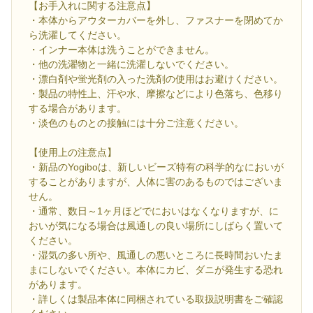
【お手入れに関する注意点】
・本体からアウターカバーを外し、ファスナーを閉めてか
ら洗濯してください。
・インナー本体は洗うことができません。
・他の洗濯物と一緒に洗濯しないでください。
・漂白剤や蛍光剤の入った洗剤の使用はお避けください。
・製品の特性上、汗や水、摩擦などにより色落ち、色移り
する場合があります。
・淡色のものとの接触には十分ご注意ください。
【使用上の注意点】
・新品のYogiboは、新しいビーズ特有の科学的なにおいが
することがありますが、人体に害のあるものではございま
せん。
・通常、数日～1ヶ月ほどでにおいはなくなりますが、に
おいが気になる場合は風通しの良い場所にしばらく置いて
ください。
・湿気の多い所や、風通しの悪いところに長時間おいたま
まにしないでください。本体にカビ、ダニが発生する恐れ
があります。
・詳しくは製品本体に同梱されている取扱説明書をご確認