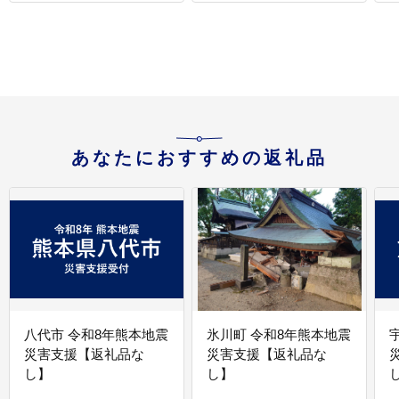
あなたにおすすめの返礼品
八代市 令和8年熊本地震
氷川町 令和8年熊本地震
災害支援【返礼品な
災害支援【返礼品な
し】
し】
し