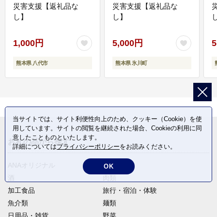
災害支援【返礼品な
災害支援【返礼品な
し】
し】
し
1,000円
5,000円
5
熊本県 八代市
熊本県 氷川町
当サイトでは、サイト利便性向上のため、クッキー（Cookie）を使
用しています。サイトの閲覧を継続された場合、Cookieの利用に同
意したことものといたします。
お礼の品から探す
詳細については
プライバシーポリシー
をお読みください。
ANAオリジナル
定期便
OK
酒
肉類
加工食品
旅行・宿泊・体験
魚介類
麺類
日用品・雑貨
野菜