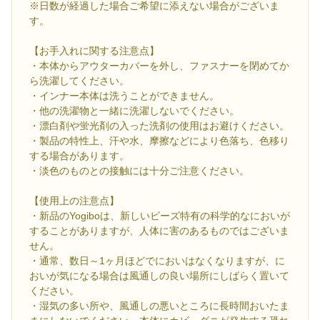
※日数が経過した場合ご希望に添えない場合がございま
す。
【お手入れに関する注意点】
・本体からアウターカバーを外し、ファスナーを閉めてか
ら洗濯してください。
・インナー本体は洗うことができません。
・他の洗濯物と一緒に洗濯しないでください。
・漂白剤や蛍光剤の入った洗剤の使用はお避けください。
・製品の特性上、汗や水、摩擦などにより色落ち、色移り
する場合があります。
・淡色のものとの接触には十分ご注意ください。
【使用上の注意点】
・新品のYogiboは、新しいビーズ特有の科学的なにおいが
することがありますが、人体に害のあるものではございま
せん。
・通常、数日～1ヶ月ほどでにおいはなくなりますが、に
おいが気になる場合は風通しの良い場所にしばらく置いて
ください。
・湿気の多い所や、風通しの悪いところに長時間おいたま