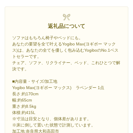
返礼品について
ソファはもちろん椅子やベッドにも。
あなたの要望を全て叶えるYogibo Max(ヨギボー マック
ス)は、あなたの全てを優しく包み込むYogiboのNo.1ベス
トセラーです。
チェア、ソファ、リクライナー、ベッド、これひとつで解
決です。
■内容量・サイズ/加工地
Yogibo Max(ヨギボー マックス) ラベンダー 1点
長さ:約170cm
幅:約65cm
重さ:約8.5kg
体積:約415L
※寸法は目安となり、個体差があります。
※床に倒して置いた状態で計測しています。
加工地:奈良県大和高田市