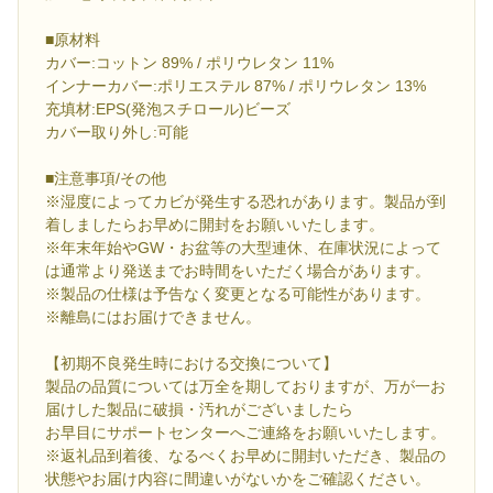
■原材料
カバー:コットン 89% / ポリウレタン 11%
インナーカバー:ポリエステル 87% / ポリウレタン 13%
充填材:EPS(発泡スチロール)ビーズ
カバー取り外し:可能
■注意事項/その他
※湿度によってカビが発生する恐れがあります。製品が到
着しましたらお早めに開封をお願いいたします。
※年末年始やGW・お盆等の大型連休、在庫状況によって
は通常より発送までお時間をいただく場合があります。
※製品の仕様は予告なく変更となる可能性があります。
※離島にはお届けできません。
【初期不良発生時における交換について】
製品の品質については万全を期しておりますが、万が一お
届けした製品に破損・汚れがございましたら
お早目にサポートセンターへご連絡をお願いいたします。
※返礼品到着後、なるべくお早めに開封いただき、製品の
状態やお届け内容に間違いがないかをご確認ください。