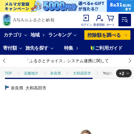
ログイン
新規登録
カート
カテゴリ
地域
ランキング
控除額を調べる
寄付額
旅先を探す
特集
ご利用ガイド
「ふるさとチョイス」システム連携に関して
+2
TOP
近畿地方
奈良県
大和高田市
Yogibo Max
TOP
日用品・雑貨
Yogibo Max ラベンダー【配送不可地域：離島
奈良県
大和高田市
TOP
日用品・雑貨
インテリア雑貨
Yogibo Max ラベ