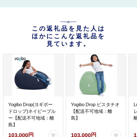
この返礼品を見た人は
ほかにこんな返礼品を
見ています。
Yogibo Drop(ヨギボー
Yogibo Drop ピスタチオ
L
ドロップ)ネイビーブル
【配送不可地域：離
ー【配送不可地域：離
島】
島】
103,000円
103,000円
1