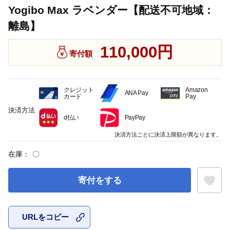
Yogibo Max ラベンダー【配送不可地域：
離島】
110,000円
寄付額
クレジット
Amazon
ANA Pay
カード
Pay
決済方法
d払い
PayPay
決済方法ごとに決済上限額が異なります。
在庫：
〇
寄付をする
URLをコピー
お気に入