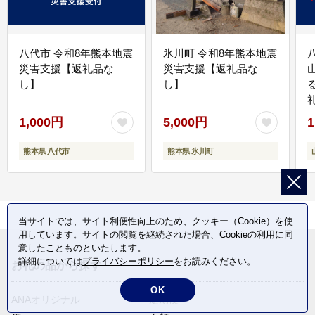
八代市 令和8年熊本地震
氷川町 令和8年熊本地震
災害支援【返礼品な
災害支援【返礼品な
し】
し】
1,000円
5,000円
1
熊本県 八代市
熊本県 氷川町
当サイトでは、サイト利便性向上のため、クッキー（Cookie）を使
用しています。サイトの閲覧を継続された場合、Cookieの利用に同
意したことものといたします。
詳細については
プライバシーポリシー
をお読みください。
お礼の品から探す
OK
ANAオリジナル
定期便