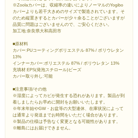
※Zoolaカバーは、収縮率の違いによりノーマルのYogibo
カバーよりも若干大きめのサイズで製造されています。そ
のため縦置きするとカバーが少々余ることがございますが
品質に問題はございませんので、ご安心ください。
加工地:奈良県大和高田市
■原材料
カバー:PUコーティングポリエステル 87% / ポリウレタン
13%
インナーカバー:ポリエステル 87% / ポリウレタン 13%
充填材:EPS(発泡スチロール)ビーズ
カバー取り外し:可能
■注意事項/その他
※湿度によってカビが発生する恐れがあります。製品が到
着しましたらお早めに開封をお願いいたします。
※年末年始やGW・お盆等の大型連休、在庫状況によって
は通常より発送までお時間をいただく場合があります。
※製品の仕様は予告なく変更となる可能性があります。
※離島にはお届けできません。