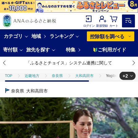
ログイン
新規登録
カート
カテゴリ
地域
ランキング
控除額を調べる
寄付額
旅先を探す
特集
ご利用ガイド
「ふるさとチョイス」システム連携に関して
+2
TOP
近畿地方
奈良県
大和高田市
Yogibo Zool
TOP
日用品・雑貨
Yogibo Zoola Mini オフブラック【配送不可
奈良県
大和高田市
TOP
日用品・雑貨
インテリア雑貨
Yogibo Zoola Mi