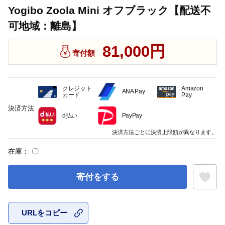
Yogibo Zoola Mini オフブラック【配送不
可地域：離島】
81,000円
寄付額
クレジット
Amazon
ANA Pay
カード
Pay
決済方法
d払い
PayPay
決済方法ごとに決済上限額が異なります。
在庫：
〇
寄付をする
URLをコピー
お気に入