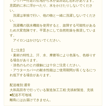
ジッパー付近の生地から水が染み込む恐れがあります。
意図的に水に浮かべたり、水をかけたりしないでくださ
い。
洗濯は単独で行い、他の物と一緒に洗濯しないでくださ
い。
洗濯機の脱水機能を使用すると、故障する可能性がある
ため大変危険です。平置きにして自然乾燥を推奨していま
す。
アイロンはかけないでください。
【ご注意】
・素材の特性上、汗、水、摩擦等により色落ち、色移りす
る場合があります。
・淡色のものとの接触には十分ご注意ください。
・アウターカバーの耐水性能はご使用期間が長くなるにつ
れ低下する場合があります。
配送種別:通常
大和高田市で行っている製造加工工程:充填材製造、充填
■配送不可地域
離島にはお届けできません。