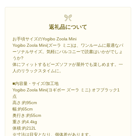
返礼品について
お手頃サイズのYogibo Zoola Mini
Yogibo Zoola Mini(ズーラ ミニ)は、ワンルームに最適なパ
ーソナルサイズ。気軽にバルコニーで読書はいかがでしょ
うか?
体にフィットするビーズソファが屋外でも楽しめます。一
人のリラックスタイムに。
■内容量・サイズ/加工地
Yogibo Zoola Mini(ヨギボー ズーラ ミニ) オフブラック1
点
高さ:約95cm
幅:約65cm
奥行き:約55cm
重さ:約4.4kg
体積:約212L
※寸法は目安となり、個体差があります。