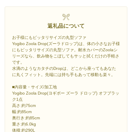
返礼品について
お子様にもピッタリサイズの丸型ソファ
Yogibo Zoola Drop(ズーラドロップ)は、体の小さなお子様
にもピッタリサイズの丸型ソファ。耐水カバーのZoolaシ
リーズなら、飲み物をこぼしてもサッと拭くだけの手軽さ
です。
水滴のようなカタチのDropは、どこから座ってもあなた
に丸くフィット。先端には持ち手もあって移動も楽々。
■内容量・サイズ/加工地
Yogibo Zoola Drop(ヨギボー ズーラ ドロップ) オフブラッ
ク1点
高さ:約75cm
幅:約85cm
奥行き:約85cm
重さ:約6.0kg
体積:約290L