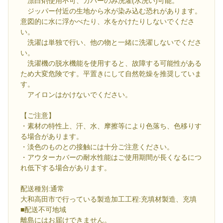
漂白剤使用不可、カバーのみ洗濯(水洗い)可能。
ジッパー付近の生地から水が染み込む恐れがあります。
意図的に水に浮かべたり、水をかけたりしないでくださ
い。
洗濯は単独で行い、他の物と一緒に洗濯しないでくださ
い。
洗濯機の脱水機能を使用すると、故障する可能性がある
ため大変危険です。平置きにして自然乾燥を推奨していま
す。
アイロンはかけないでください。
【ご注意】
・素材の特性上、汗、水、摩擦等により色落ち、色移りす
る場合があります。
・淡色のものとの接触には十分ご注意ください。
・アウターカバーの耐水性能はご使用期間が長くなるにつ
れ低下する場合があります。
配送種別:通常
大和高田市で行っている製造加工工程:充填材製造、充填
■配送不可地域
離島にはお届けできません。