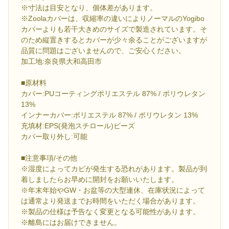
※寸法は目安となり、個体差があります。
※Zoolaカバーは、収縮率の違いによりノーマルのYogibo
カバーよりも若干大きめのサイズで製造されています。そ
のため縦置きするとカバーが少々余ることがございますが
品質に問題はございませんので、ご安心ください。
加工地:奈良県大和高田市
■原材料
カバー:PUコーティングポリエステル 87% / ポリウレタン
13%
インナーカバー:ポリエステル 87% / ポリウレタン 13%
充填材:EPS(発泡スチロール)ビーズ
カバー取り外し:可能
■注意事項/その他
※湿度によってカビが発生する恐れがあります。製品が到
着しましたらお早めに開封をお願いいたします。
※年末年始やGW・お盆等の大型連休、在庫状況によって
は通常より発送までお時間をいただく場合があります。
※製品の仕様は予告なく変更となる可能性があります。
※離島にはお届けできません。