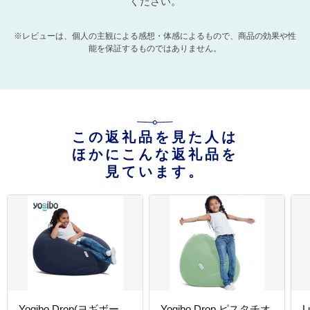
ください。
※レビューは、個人の主観による感想・体感によるもので、商品の効果や性
能を保証するものではありません。
この返礼品を見た人は
ほかにこんな返礼品を
見ています。
Yogibo Drop(ヨギボー
Yogibo Drop ピスタチオ
L