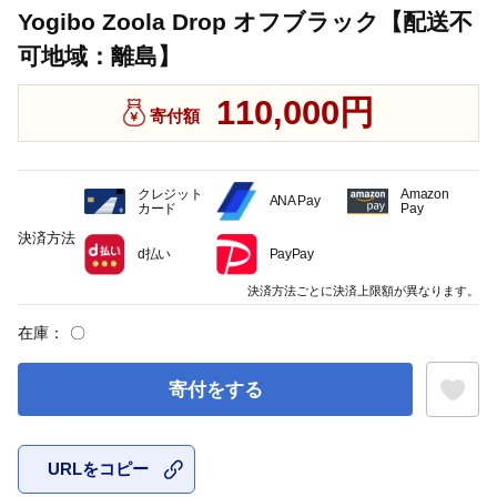
Yogibo Zoola Drop オフブラック【配送不
可地域：離島】
110,000円
寄付額
クレジット
Amazon
ANA Pay
カード
Pay
決済方法
d払い
PayPay
決済方法ごとに決済上限額が異なります。
在庫：
〇
寄付をする
URLをコピー
お気に入