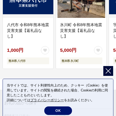
八代市 令和8年熊本地震
氷川町 令和8年熊本地震
災害支援【返礼品な
災害支援【返礼品な
し】
し】
し
1,000円
5,000円
5
熊本県 八代市
熊本県 氷川町
当サイトでは、サイト利便性向上のため、クッキー（Cookie）を使
用しています。サイトの閲覧を継続された場合、Cookieの利用に同
意したことものといたします。
詳細については
プライバシーポリシー
をお読みください。
お礼の品から探す
OK
ANAオリジナル
定期便