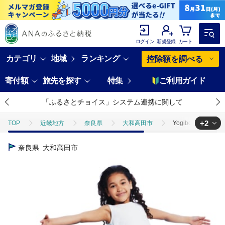
ログイン
新規登録
カート
カテゴリ
地域
ランキング
控除額を調べる
寄付額
旅先を探す
特集
ご利用ガイド
「ふるさとチョイス」システム連携に関して
+2
TOP
近畿地方
奈良県
大和高田市
Yogibo Zool
TOP
日用品・雑貨
Yogibo Zoola Drop オフブラック【配送不
奈良県
大和高田市
TOP
日用品・雑貨
インテリア雑貨
Yogibo Zoola D