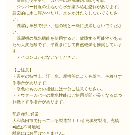
漂白剤使用不可、カバーのみ洗濯(水洗い)可能。
ジッパー付近の生地から水が染み込む恐れがあります。
意図的に水に浮かべたり、水をかけたりしないでくださ
い。
洗濯は単独で行い、他の物と一緒に洗濯しないでくださ
い。
洗濯機の脱水機能を使用すると、故障する可能性がある
ため大変危険です。平置きにして自然乾燥を推奨していま
す。
アイロンはかけないでください。
【ご注意】
・素材の特性上、汗、水、摩擦等により色落ち、色移りす
る場合があります。
・淡色のものとの接触には十分ご注意ください。
・アウターカバーの耐水性能はご使用期間が長くなるにつ
れ低下する場合があります。
配送種別:通常
大和高田市で行っている製造加工工程:充填材製造、充填
■配送不可地域
離島にはお届けできません。