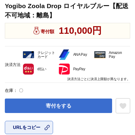
Yogibo Zoola Drop ロイヤルブルー【配送
不可地域：離島】
110,000円
寄付額
クレジット
Amazon
ANA Pay
カード
Pay
決済方法
d払い
PayPay
決済方法ごとに決済上限額が異なります。
在庫：
〇
寄付をする
URLをコピー
お気に入