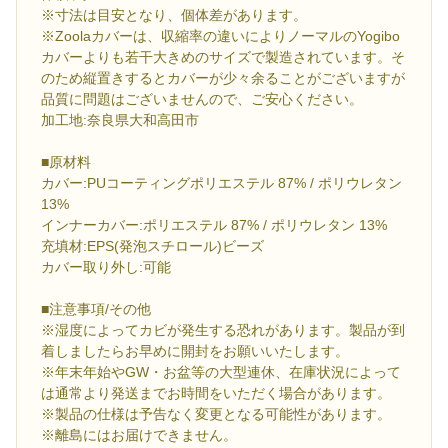
※寸法は目安となり、個体差があります。
※Zoolaカバーは、収縮率の違いによりノーマルのYogibo
カバーよりも若干大きめのサイズで製造されています。そ
のため縦置きするとカバーが少々余ることがございますが
品質に問題はございませんので、ご安心ください。
加工地:奈良県大和高田市
■原材料
カバー:PUコーティングポリエステル 87% / ポリウレタン
13%
インナーカバー:ポリエステル 87% / ポリウレタン 13%
充填材:EPS(発泡スチロール)ビーズ
カバー取り外し:可能
■注意事項/その他
※湿度によってカビが発生する恐れがあります。製品が到
着しましたらお早めに開封をお願いいたします。
※年末年始やGW・お盆等の大型連休、在庫状況によって
は通常より発送までお時間をいただく場合があります。
※製品の仕様は予告なく変更となる可能性があります。
※離島にはお届けできません。