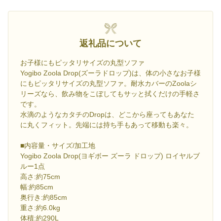
返礼品について
お子様にもピッタリサイズの丸型ソファ
Yogibo Zoola Drop(ズーラドロップ)は、体の小さなお子様
にもピッタリサイズの丸型ソファ。耐水カバーのZoolaシ
リーズなら、飲み物をこぼしてもサッと拭くだけの手軽さ
です。
水滴のようなカタチのDropは、どこから座ってもあなた
に丸くフィット。先端には持ち手もあって移動も楽々。
■内容量・サイズ/加工地
Yogibo Zoola Drop(ヨギボー ズーラ ドロップ) ロイヤルブ
ルー1点
高さ:約75cm
幅:約85cm
奥行き:約85cm
重さ:約6.0kg
体積:約290L