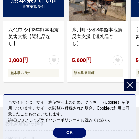
八代市 令和8年熊本地震
氷川町 令和8年熊本地震
災害支援【返礼品な
災害支援【返礼品な
し】
し】
し
1,000円
5,000円
5
熊本県 八代市
熊本県 氷川町
当サイトでは、サイト利便性向上のため、クッキー（Cookie）を使
用しています。サイトの閲覧を継続された場合、Cookieの利用に同
意したことものといたします。
詳細については
プライバシーポリシー
をお読みください。
お礼の品から探す
OK
ANAオリジナル
定期便