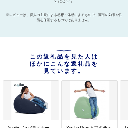
ください。
※レビューは、個人の主観による感想・体感によるもので、商品の効果や性
能を保証するものではありません。
この返礼品を見た人は
ほかにこんな返礼品を
見ています。
Yogibo Drop(ヨギボー
Yogibo Drop ピスタチオ
L