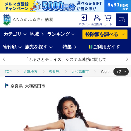
ログイン
新規登録
カート
カテゴリ
地域
ランキング
控除額を調べる
寄付額
旅先を探す
特集
ご利用ガイド
「ふるさとチョイス」システム連携に関して
+2
TOP
近畿地方
奈良県
大和高田市
Yogibo Zool
TOP
日用品・雑貨
Yogibo Zoola Drop ロイヤルブルー【配送
奈良県
大和高田市
TOP
日用品・雑貨
インテリア雑貨
Yogibo Zoola D