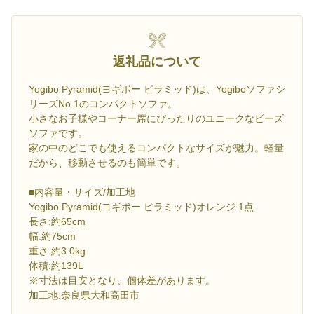
返礼品について
Yogibo Pyramid(ヨギボー ピラミッド)は、Yogiboソファシ
リーズNo.1のコンパクトソファ。
小さなお子様やコーナー席にぴったりのユニークなビーズ
ソファです。
家の中のどこでも使えるコンパクトなサイズが魅力。軽量
だから、移動させるのも簡単です。
■内容量・サイズ/加工地
Yogibo Pyramid(ヨギボー ピラミッド)オレンジ 1点
長さ:約65cm
幅:約75cm
重さ:約3.0kg
体積:約139L
※寸法は目安となり、個体差があります。
加工地:奈良県大和高田市