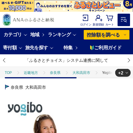
ログイン
新規登録
カート
カテゴリ
地域
ランキング
控除額を調べる
寄付額
旅先を探す
特集
ご利用ガイド
「ふるさとチョイス」システム連携に関して
+2
TOP
近畿地方
奈良県
大和高田市
Yogibo Pyra
TOP
日用品・雑貨
Yogibo Pyramid(ヨギボー ピラミッド)オ
奈良県
大和高田市
TOP
日用品・雑貨
家具
Yogibo Pyramid(ヨギボー 