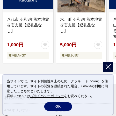
八代市 令和8年熊本地震
氷川町 令和8年熊本地震
災害支援【返礼品な
災害支援【返礼品な
し】
し】
1,000円
5,000円
1
熊本県 八代市
熊本県 氷川町
当サイトでは、サイト利便性向上のため、クッキー（Cookie）を使
用しています。サイトの閲覧を継続された場合、Cookieの利用に同
意したことものといたします。
詳細については
プライバシーポリシー
をお読みください。
お礼の品から探す
OK
ANAオリジナル
定期便