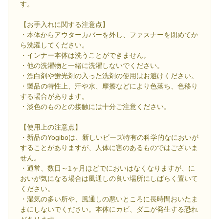
す。
【お手入れに関する注意点】
・本体からアウターカバーを外し、ファスナーを閉めてか
ら洗濯してください。
・インナー本体は洗うことができません。
・他の洗濯物と一緒に洗濯しないでください。
・漂白剤や蛍光剤の入った洗剤の使用はお避けください。
・製品の特性上、汗や水、摩擦などにより色落ち、色移り
する場合があります。
・淡色のものとの接触には十分ご注意ください。
【使用上の注意点】
・新品のYogiboは、新しいビーズ特有の科学的なにおいが
することがありますが、人体に害のあるものではございま
せん。
・通常、数日～1ヶ月ほどでにおいはなくなりますが、に
おいが気になる場合は風通しの良い場所にしばらく置いて
ください。
・湿気の多い所や、風通しの悪いところに長時間おいたま
まにしないでください。本体にカビ、ダニが発生する恐れ