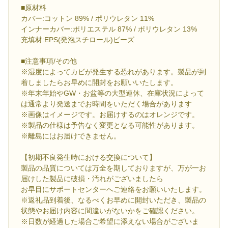
■原材料
カバー:コットン 89% / ポリウレタン 11%
インナーカバー:ポリエステル 87% / ポリウレタン 13%
充填材:EPS(発泡スチロール)ビーズ
■注意事項/その他
※湿度によってカビが発生する恐れがあります。製品が到
着しましたらお早めに開封をお願いいたします。
※年末年始やGW・お盆等の大型連休、在庫状況によって
は通常より発送までお時間をいただく場合があります
※画像はイメージです。お届けするのはオレンジです。
※製品の仕様は予告なく変更となる可能性があります。
※離島にはお届けできません。
【初期不良発生時における交換について】
製品の品質については万全を期しておりますが、万が一お
届けした製品に破損・汚れがございましたら
お早目にサポートセンターへご連絡をお願いいたします。
※返礼品到着後、なるべくお早めに開封いただき、製品の
状態やお届け内容に間違いがないかをご確認ください。
※日数が経過した場合ご希望に添えない場合がございま