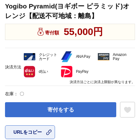
Yogibo Pyramid(ヨギボー ピラミッド)オ
レンジ【配送不可地域：離島】
55,000円
寄付額
クレジット
Amazon
ANA Pay
カード
Pay
決済方法
d払い
PayPay
決済方法ごとに決済上限額が異なります。
在庫：
〇
寄付をする
URLをコピー
お気に入