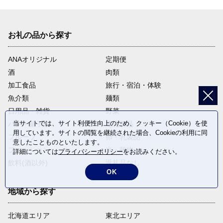
お礼の品から探す
ANAオリジナル
定期便
酒
肉類
加工食品
旅行・宿泊・体験
魚介類
麺類
日用品・雑貨
野菜
当サイトでは、サイト利便性向上のため、クッキー（Cookie）を使
パン・菓子類
電化製品
用しています。サイトの閲覧を継続された場合、Cookieの利用に同
フルーツ
卵・乳製品
意したことものといたします。
ファッション
米・穀物
詳細については
プライバシーポリシー
をお読みください。
飲料(酒以外)
返礼品なし
OK
地域から探す
北海道エリア
東北エリア