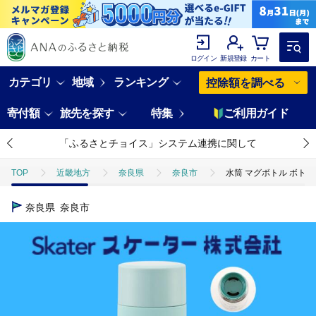
ログイン
新規登録
カート
カテゴリ
地域
ランキング
控除額を調べる
寄付額
旅先を探す
特集
ご利用ガイド
「ふるさとチョイス」システム連携に関して
TOP
近畿地方
奈良県
奈良市
水筒 マグボトル ボトル 
奈良県
奈良市