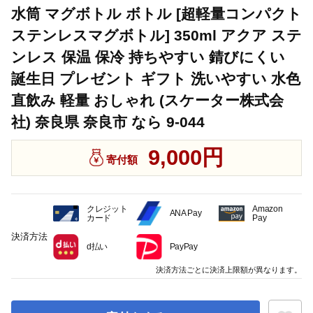
水筒 マグボトル ボトル [超軽量コンパクト
ステンレスマグボトル] 350ml アクア ステ
ンレス 保温 保冷 持ちやすい 錆びにくい
誕生日 プレゼント ギフト 洗いやすい 水色
直飲み 軽量 おしゃれ (スケーター株式会
社) 奈良県 奈良市 なら 9-044
9,000円
寄付額
クレジット
Amazon
ANA Pay
カード
Pay
決済方法
d払い
PayPay
決済方法ごとに決済上限額が異なります。