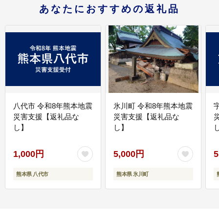
あなたにおすすめの返礼品
八代市 令和8年熊本地震
氷川町 令和8年熊本地震
災害支援【返礼品な
災害支援【返礼品な
し】
し】
し
1,000円
5,000円
5
熊本県 八代市
熊本県 氷川町