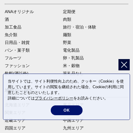
ANAオリジナル
定期便
酒
肉類
加工食品
旅行・宿泊・体験
魚介類
麺類
日用品・雑貨
野菜
パン・菓子類
電化製品
フルーツ
卵・乳製品
ファッション
米・穀物
飲料(酒以外)
返礼品なし
当サイトでは、サイト利便性向上のため、クッキー（Cookie）を使
用しています。サイトの閲覧を継続された場合、Cookieの利用に同
地域から探す
意したことものといたします。
詳細については
プライバシーポリシー
をお読みください。
北海道エリア
東北エリア
OK
関東エリア
中部エリア
近畿エリア
中国エリア
四国エリア
九州エリア