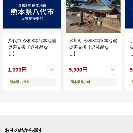
八代市 令和8年熊本地震
氷川町 令和8年熊本地震
災害支援【返礼品な
災害支援【返礼品な
し】
し】
し
1,000円
5,000円
5
熊本県 八代市
熊本県 氷川町
お礼の品から探す