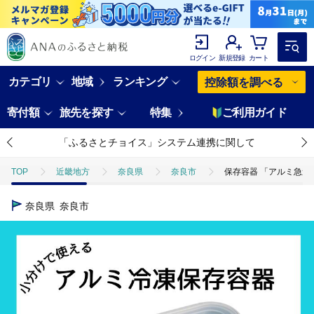
ログイン
新規登録
カート
カテゴリ
地域
ランキング
控除額を調べる
寄付額
旅先を探す
特集
ご利用ガイド
「ふるさとチョイス」システム連携に関して
TOP
近畿地方
奈良県
奈良市
保存容器 「アルミ急速冷凍
奈良県
奈良市