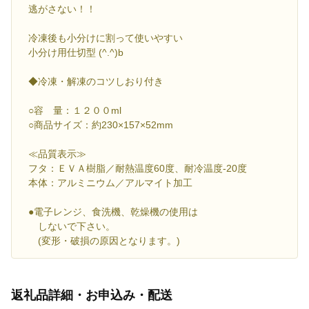
逃がさない！！
冷凍後も小分けに割って使いやすい
小分け用仕切型 (^.^)b
◆冷凍・解凍のコツしおり付き
○容 量：１２００ml
○商品サイズ：約230×157×52mm
≪品質表示≫
フタ：ＥＶＡ樹脂／耐熱温度60度、耐冷温度-20度
本体：アルミニウム／アルマイト加工
●電子レンジ、食洗機、乾燥機の使用は
しないで下さい。
(変形・破損の原因となります。)
返礼品詳細・お申込み・配送