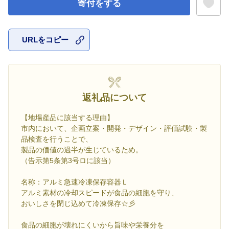
寄付をする
URLをコピー
お気に入
返礼品について
【地場産品に該当する理由】
市内において、企画立案・開発・デザイン・評価試験・製
品検査を行うことで、
製品の価値の過半が生じているため。
（告示第5条第3号ロに該当）
名称：アルミ急速冷凍保存容器Ｌ
アルミ素材の冷却スピードが食品の細胞を守り、
おいしさを閉じ込めて冷凍保存☆彡
食品の細胞が壊れにくいから旨味や栄養分を