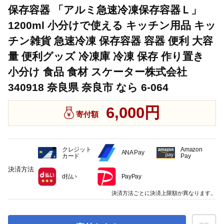
保存容器 「アルミ急速冷凍保存容器Ｌ」
1200ml 小分けで使える キッチン用品 キッ
チン雑貨 急速冷凍 保存容器 容器 便利 大容
量 便利グッズ 冷凍庫 冷凍 保存 作り置き
小分け 食品 食材 スケーター株式会社
340918 奈良県 奈良市 なら 6-064
6,000円
寄付額
クレジット
Amazon
ANA Pay
カード
Pay
決済方法
d払い
PayPay
決済方法ごとに決済上限額が異なります。