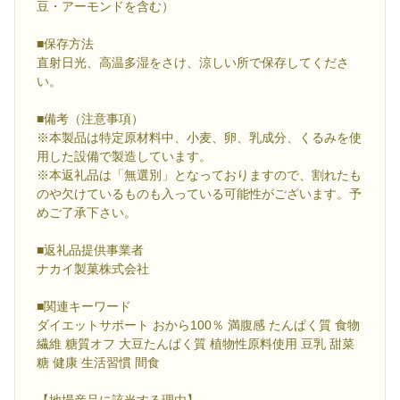
豆・アーモンドを含む）
■保存方法
直射日光、高温多湿をさけ、涼しい所で保存してくださ
い。
■備考（注意事項）
※本製品は特定原材料中、小麦、卵、乳成分、くるみを使
用した設備で製造しています。
※本返礼品は「無選別」となっておりますので、割れたも
のや欠けているものも入っている可能性がございます。予
めご了承下さい。
■返礼品提供事業者
ナカイ製菓株式会社
■関連キーワード
ダイエットサポート おから100％ 満腹感 たんぱく質 食物
繊維 糖質オフ 大豆たんぱく質 植物性原料使用 豆乳 甜菜
糖 健康 生活習慣 間食
【地場産品に該当する理由】