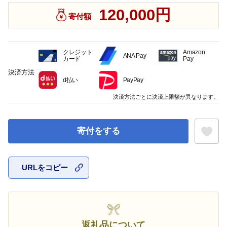
120,000円
寄付額
クレジット
Amazon
ANA Pay
カード
Pay
決済方法
d払い
PayPay
決済方法ごとに決済上限額が異なります。
寄付をする
URLをコピー
お気に入
返礼品について