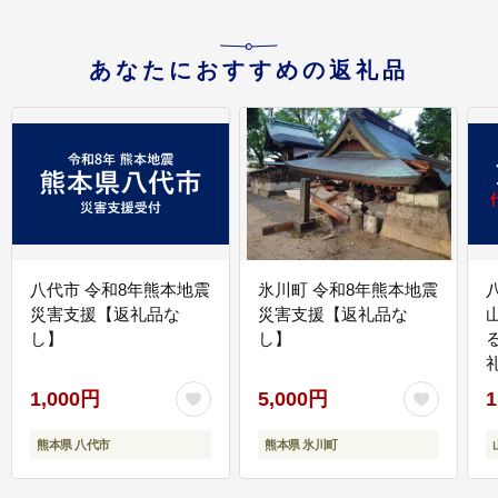
あなたにおすすめの返礼品
八代市 令和8年熊本地震
氷川町 令和8年熊本地震
災害支援【返礼品な
災害支援【返礼品な
し】
し】
1,000円
5,000円
1
熊本県 八代市
熊本県 氷川町