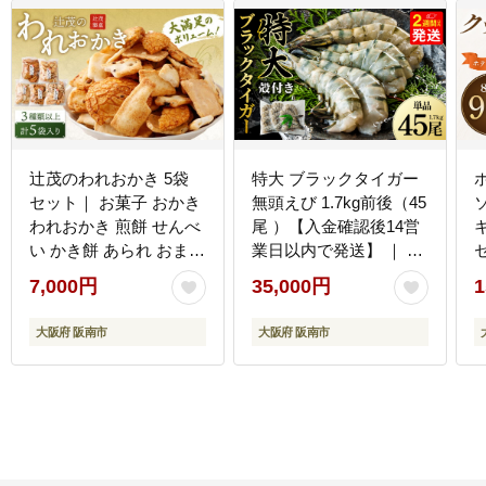
辻茂のわれおかき 5袋
特大 ブラックタイガー
セット｜ お菓子 おかき
無頭えび 1.7kg前後（45
われおかき 煎餅 せんべ
尾 ）【入金確認後14営
い かき餅 あられ おまか
業日以内で発送】 ｜ 海
せ 詰合せ セット
老 えび エビ ブラックタ
7,000円
35,000円
1
イガー 海鮮 魚介 殻付き
冷凍 大阪府 阪南市
大阪府 阪南市
大阪府 阪南市