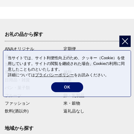
お礼の品から探す
ANAオリジナル
定期便
酒
肉類
当サイトでは、サイト利便性向上のため、クッキー（Cookie）を使
用しています。サイトの閲覧を継続された場合、Cookieの利用に同
加工食品
旅行・宿泊・体験
意したことものといたします。
魚介類
麺類
詳細については
プライバシーポリシー
をお読みください。
日用品・雑貨
野菜
OK
パン・菓子類
電化製品
フルーツ
卵・乳製品
ファッション
米・穀物
飲料(酒以外)
返礼品なし
地域から探す