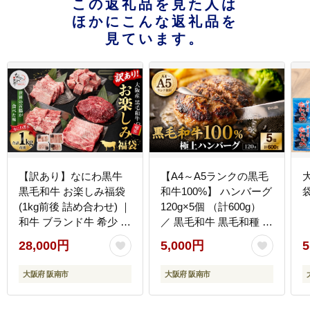
この返礼品を見た人は
ほかにこんな返礼品を
見ています。
【訳あり】なにわ黒牛
【A4～A5ランクの黒毛
黒毛和牛 お楽しみ福袋
和牛100%】 ハンバーグ
袋
(1kg前後 詰め合わせ) ｜
120g×5個 （計600g）
和牛 ブランド牛 希少 牛
／ 黒毛和牛 黒毛和種 和
肉 詰合せ セット 冷凍
牛 国産牛 牛肉 お肉 肉
28,000円
5,000円
5
大阪府 阪南市
大阪府 阪南市 冷凍
大阪府 阪南市
大阪府 阪南市