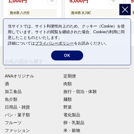
1,000円
5,000円
5
熊本県 八代市
熊本県 氷川町
当サイトでは、サイト利便性向上のため、クッキー（Cookie）を使
用しています。サイトの閲覧を継続された場合、Cookieの利用に同
意したことものといたします。
詳細については
プライバシーポリシー
をお読みください。
OK
お礼の品から探す
ANAオリジナル
定期便
酒
肉類
加工食品
旅行・宿泊・体験
魚介類
麺類
日用品・雑貨
野菜
パン・菓子類
電化製品
フルーツ
卵・乳製品
ファッション
米・穀物