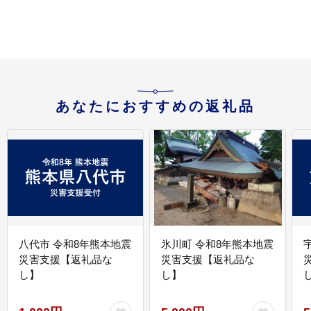
あなたにおすすめの返礼品
八代市 令和8年熊本地震
氷川町 令和8年熊本地震
災害支援【返礼品な
災害支援【返礼品な
し】
し】
し