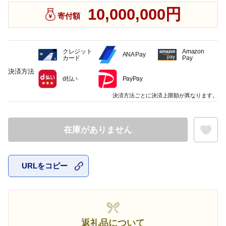
10,000,000円
寄付額
クレジット
Amazon
ANA Pay
カード
Pay
決済方法
d払い
PayPay
決済方法ごとに決済上限額が異なります。
在庫がありません
URLをコピー
お気に入
返礼品について