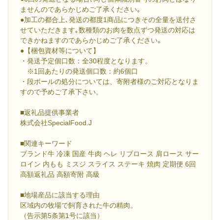
ませんのであらかじめご了承ください｡
●加工の都合上､発送の都度1商品につきその全量を送付さ
せていただきます｡数種類のお肉を数点ずつ発送の対応は
できかねますのであらかじめご了承ください｡
●【梱包資材等について】
・発送予定個口数：全30程度となります。
※1回あたりの発送個口数：約6個口
・段ボールの処分については、寄附者様のご対応となりま
すので予めご了承下さい。
■返礼品提供事業者
株式会社SpecialFood.J
■関連キーワード
ブランド牛 冷凍 国産 牛肉 ヘレ リブロース 肩ロース サー
ロイン 内もも ミスジ スライス ステーキ 焼肉 定期便 6回
高額返礼品 高額寄附 高級
■地場産品に該当する理由
区域内の牧場で飼育された牛の精肉。
（告示第5条第1号に該当）