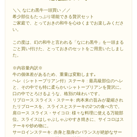
＼＼ なにわ黒牛一頭買い ／／
希少部位もたっぷり堪能できる贅沢セット
ご家庭で、とっておきの和牛を心ゆくまでお楽しみくださ
い。
この度は、幻の和牛と言われる「なにわ黒牛」を一頭まる
ごと買い付けた、とっておきのセットをご用意いたしまし
た。
※内容量内訳※
牛の個体差があるため、重量は変動します｡
ヘレ（シャトーブリアン付）ステーキ : 最高級部位のヘレ
と、その中でも特に柔らかいシャトーブリアンを贅沢に。
口の中でとろけるような、格別の味わいです。
リブロース スライス・ステーキ: 肉本来の旨みが凝縮され
たリブロースを、スライスとステーキの2つの食べ方で。
肩ロース スライス・サイコロ: 様々な料理に使える万能部
位。スライスはしゃぶしゃぶやすき焼きに、サイコロはス
テーキや炒め物に。
サーロインステーキ: 赤身と脂身のバランスが絶妙なサー