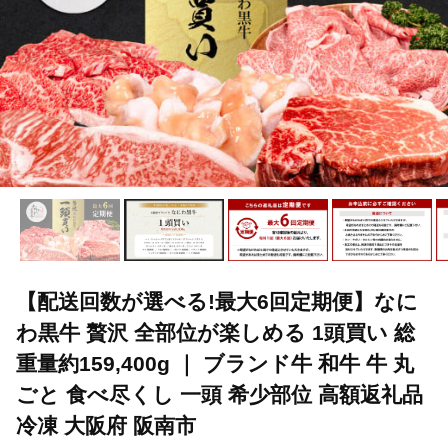
【配送回数が選べる!最大6回定期便】なに
わ黒牛 贅沢 全部位が楽しめる 1頭買い 総
重量約159,400g ｜ ブランド牛 和牛 牛 丸
ごと 食べ尽くし 一頭 希少部位 高額返礼品
冷凍 大阪府 阪南市