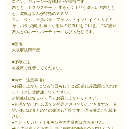
ロイン。ジューシーな味わいが特徴です。
内もも・ミスジステーキ: 柔らかく上品な味わいの内もも
と、濃厚な旨みが特徴のミスジ。
マル・ラム・三角バラ・フランク・インサイド・カイの
身・バラ 焼肉用: 様々な部位の焼肉用をご用意。ご家族や
友人とのホームパーティーにもぴったりです。
■産地
大阪府阪南市産
■保存方法
冷凍庫で保管してください。
■備考（注意事項）
●お召し上がりになる前日もしくは2日前に冷蔵庫に入れゆ
っくりと自然解凍してください。
※解凍後はなるべく早くお召し上がりください。
●希望がなければ6回での発送とさせていただきますが、希
望があればまとめての発送も可能です。備考欄にご記載下
さい。
●タン・サガリ・ホルモン等の内臓肉は含みません。
●6回の発送となる場合､同じ個体識別番号のお肉とはなり