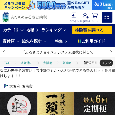
ログイン
新規登録
カート
カテゴリ
地域
ランキング
控除額を調べる
寄付額
旅先を探す
特集
ご利用ガイド
「ふるさとチョイス」システム連携に関して
+5
TOP
近畿地方
大阪府
阪南市
【配送回数が選べる!最大
なにわ黒牛半頭買い！希少部位もたっぷり堪能できる贅沢セットをお届
TOP
肉
【配送回数が選べる!最大6回定期便】なにわ黒牛 贅沢 全部位が
けします！！
TOP
肉
牛肉
【配送回数が選べる!最大6回定期便】なにわ黒牛 贅
大阪府
阪南市
TOP
肉
牛肉
黒牛
【配送回数が選べる!最大6回定期便】
TOP
肉
牛肉
ステーキ(牛肉)
【配送回数が選べる!最大6
TOP
肉
牛肉
すき焼き(牛肉)
【配送回数が選べる!最大6